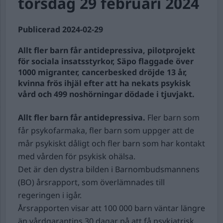
torsdag 29 februari 2024
Publicerad 2024-02-29
Allt fler barn får antidepressiva, pilotprojekt
för sociala insatsstyrkor, Säpo flaggade över
1000 migranter, cancerbesked dröjde 13 år,
kvinna frös ihjäl efter att ha nekats psykisk
vård och 499 noshörningar dödade i tjuvjakt.
Allt fler barn får antidepressiva.
Fler barn som
får psykofarmaka, fler barn som uppger att de
mår psykiskt dåligt och fler barn som har kontakt
med vården för psykisk ohälsa.
Det är den dystra bilden i Barnombudsmannens
(BO) årsrapport, som överlämnades till
regeringen i igår.
Årsrapporten visar att 100 000 barn väntar längre
än vårdgarantins 30 dagar på att få psykiatrisk