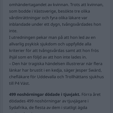
omhändertagandet av kvinnan. Trots att kvinnan,
som bodde i Västsverige, besökte tre olika
vårdinrättningar och fyra olika läkare var
inblandade under ett dygn, tvångsvårdades hon
inte.
I utredningen pekar man på att hon led av en
allvarlig psykisk sjukdom och uppfyllde alla
kriterier för att tvångsvårdas samt att hon frös
ihjäl som en följd av att hon inte lades in.
– Den här tragiska händelsen illustrerar när flera
länkar har brustit i en kedja, säger Jesper Swärd,
chefläkare för Uddevalla och Trollhättans sjukhus
till P4 Väst.
499 noshörningar dödade i tjuvjakt.
Förra året
dödades 499 noshörningar av tjuvjägare i
Sydafrika, de flesta av dem i statligt ägda