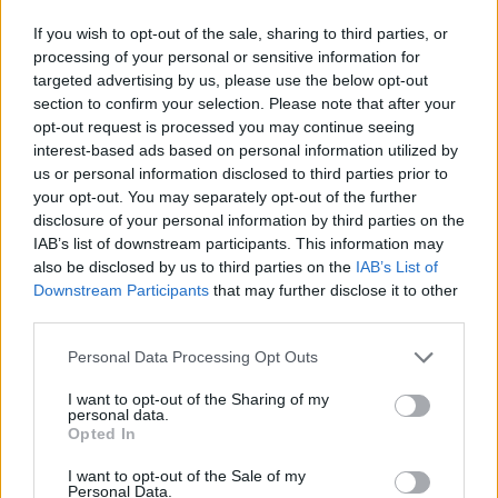
år sedan, skriver Sydsvenskan i en granskning.
If you wish to opt-out of the sale, sharing to third parties, or
Bakgrunden är den högre terrorhotnivån men
processing of your personal or sensitive information for
även nya rutiner hos Säkerhetspolisen, skriver
targeted advertising by us, please use the below opt-out
section to confirm your selection. Please note that after your
tidningen.
opt-out request is processed you may continue seeing
– Om vi avråder från ett positivt beslut så bygger
interest-based ads based on personal information utilized by
det på en bedömning att en individ utgör eller
us or personal information disclosed to third parties prior to
kan komma att utgöra en säkerhetsrisk, säger
your opt-out. You may separately opt-out of the further
disclosure of your personal information by third parties on the
Säpos presstalesperson Adam Isaksson Samara.
IAB’s list of downstream participants. This information may
Det ökade antalet avrådan om avslag sker trots
also be disclosed by us to third parties on the
IAB’s List of
att ansökningarna om medborgarskap, asyl eller
Downstream Participants
that may further disclose it to other
uppehållstillstånd blir färre.
third parties.
Cancerbesked dröjde 13 år.
Personal Data Processing Opt Outs
Det tog hela 13 år
för en man i Jönköpingstrakten att få en
I want to opt-out of the Sharing of my
personal data.
prostatacancerdiagnos – och nu går sjukdomen
Opted In
inte att bota, rapporterar P4 Jönköping.
Den aktuella vårdcentralen har upprättat en lex
I want to opt-out of the Sale of my
Personal Data.