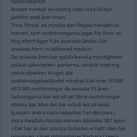
nationalparker.
Antalet innebär en ökning med cirka 50 djur
jämfört med året innan.
Trots försök att minska den illegala handeln av
hornen, som noshörningarna jagas för, finns en
hög efterfrågan från asiatiska länder. Där
används horn i traditionell medicin.
De senaste åren har sydafrikanska myndigheter
utökat säkerheten i parkerna, särskilt omkring
nationalparken Kruger, där
noshörningsbeståndet minskat från över 10 000
till 3 000 noshörningar de senaste 15 åren.
Satsningarna har lett till att färre noshörningar
dödats där. Men det har också lett till ökad
tjuvjakt i andra nationalparker. I en djurpark i
östra KwaZulu-Natalprovinsen dödades 307 lejon.
– Det här är den största förlusten vi haft i den här
provinsen, säger miljöminister Barbara Creecy.