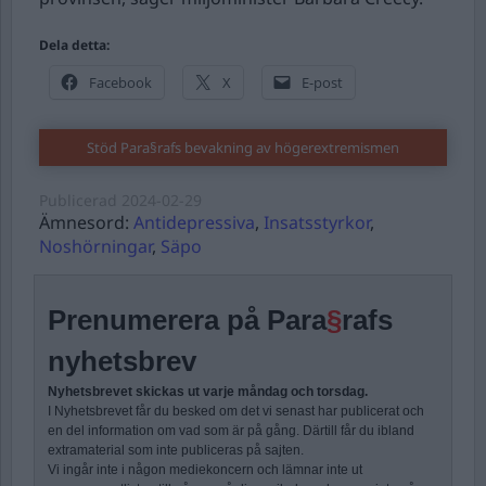
Dela detta:
Facebook
X
E-post
Stöd Para§rafs bevakning av högerextremismen
Publicerad
2024-02-29
Ämnesord:
Antidepressiva
,
Insatsstyrkor
,
Noshörningar
,
Säpo
Prenumerera på Para
§
rafs
nyhetsbrev
Nyhetsbrevet skickas ut varje måndag och torsdag.
I Nyhetsbrevet får du besked om det vi senast har publicerat och
en del information om vad som är på gång. Därtill får du ibland
extramaterial som inte publiceras på sajten.
Vi ingår inte i någon mediekoncern och lämnar inte ut