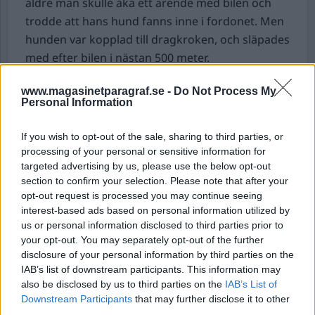
äldre man skulle åka ett ärende med bilen och
trodde att hans hund fanns inne i fordonet. Men
hunden var kopplad till dragkroken, och släpades
med efter bilen i nästan 500 meter.
Mannen stannade när han insåg att hunden inte
www.magasinetparagraf.se -
Do Not Process My
fanns innanför bakluckan. Men då var djuret så
Personal Information
svårt skadat att det måste avlivas.
Nu döms mannen att betala 30 dagsböter för
If you wish to opt-out of the sale, sharing to third parties, or
brott mot djurskyddslagen, rapporterar P4
processing of your personal or sensitive information for
Jönköping.
targeted advertising by us, please use the below opt-out
section to confirm your selection. Please note that after your
Hundägaren hävdar att det som skedde var ett
opt-out request is processed you may continue seeing
misstag. Han erkänner inte brottet, men
interest-based ads based on personal information utilized by
accepterar sitt straff.
us or personal information disclosed to third parties prior to
your opt-out. You may separately opt-out of the further
Ny riksåklagare utsedd.
Vikarierande
disclosure of your personal information by third parties on the
IAB’s list of downstream participants. This information may
riksåklagare Katarina Johansson Welin
also be disclosed by us to third parties on the
IAB’s List of
permanenteras i rollen och är utsedd till ny
Downstream Participants
that may further disclose it to other
riksåklagare av regeringen.
third parties.