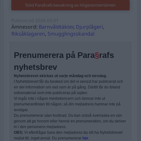
Stöd Para§rafs bevakning av högerextremismen
Publicerad
2024-03-01
Ämnesord:
Barnvåldtäkter
,
Djurplågeri
,
Riksåklagaren
,
Smugglingsskandal
Prenumerera på Para
§
rafs
nyhetsbrev
Nyhetsbrevet skickas ut varje måndag och torsdag.
I Nyhetsbrevet får du besked om det vi senast har publicerat och
en del information om vad som är på gång. Därtill får du ibland
extramaterial som inte publiceras på sajten.
Vi ingår inte i någon mediekoncern och lämnar inte ut
prenumerantlistan till någon, så din mejladress hamnar inte på
avvägar.
Du prenumererar utan kostnad. Du kan också överraska en vän
genom att ge honom eller henne en prenumeration, om du skriver
in i den personens mejladress.
OBS:
Vi efterfrågar bara den mejladress du vill ha Nyhetsbrevet
mejlat till, inget annat. Du prenumererar
här
.