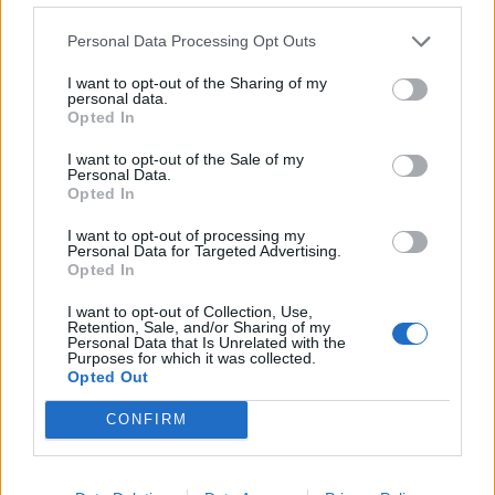
Hon blir därmed chef för Åklagarmyndigheten
Personal Data Processing Opt Outs
och ansvarig över Ekobrottsmyndighetens
åklagare.
I want to opt-out of the Sharing of my
personal data.
Johansson Welin var tidigare vice riksåklagare.
Opted In
Den tidigare RÅ Petra Lundh lämnade jobbet i
höstas. Lundh är numera ny rikspolischef.
I want to opt-out of the Sale of my
Personal Data.
Justitieminister Gunnar Strömmer (M) säger sig
Opted In
förvänta att den nya riksåklagaren ser till att fler
I want to opt-out of processing my
brott än i dag utreds och lagförs, men också att
Personal Data for Targeted Advertising.
Opted In
Åklagarmyndigheten arbetar mer proaktiv mot
brottsligheten.
I want to opt-out of Collection, Use,
Retention, Sale, and/or Sharing of my
Det handlar till exempel om att använda de nya
Personal Data that Is Unrelated with the
Purposes for which it was collected.
möjligheterna till preventiva tvångsmedel och att
Opted Out
utfärda vistelseförbud för kriminella, påpekar
han.
CONFIRM
Han vill också att den nya RÅ jobbar mer med att
stärka åklagares skydd mot hot och trakasserier.