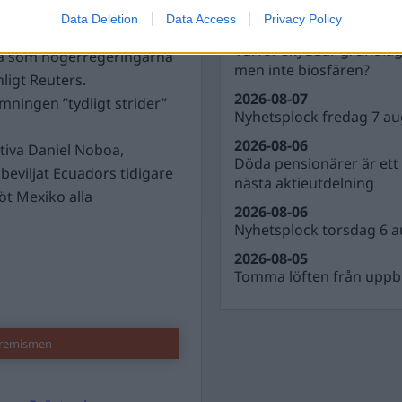
SENASTE NYHETERNA
merika.
Ecuadors beslut
Data Deletion
Data Access
Privacy Policy
2026-08-07
elar av Latinamerika. S
Varför skyddar grundla
bia som högerregeringarna
men inte biosfären?
nligt Reuters.
2026-08-07
rmningen ”tydligt strider”
Nyhetsplock fredag 7 au
2026-08-06
tiva Daniel Noboa,
Döda pensionärer är ett b
eviljat Ecuadors tidigare
nästa aktieutdelning
röt Mexiko alla
2026-08-06
Nyhetsplock torsdag 6 a
2026-08-05
Tomma löften från uppbl
tremismen