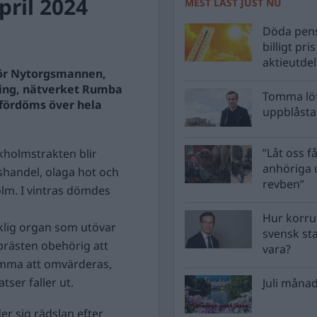
ril 2024
MEST LÄST JUST NU
Döda pens
billigt pri
aktieutde
 för Nytorgsmannen,
ning, nätverket Rumba
Tomma löf
 fördöms över hela
uppblåsta 
”Låt oss få
ckholmstrakten blir
anhöriga u
sshandel, olaga hot och
revben”
lm. I vintras dömdes
Hur korru
rklig organ som utövar
svensk st
 prästen obehörig att
vara?
omma att omvärderas,
ser faller ut.
Juli månad
er sig rädslan efter