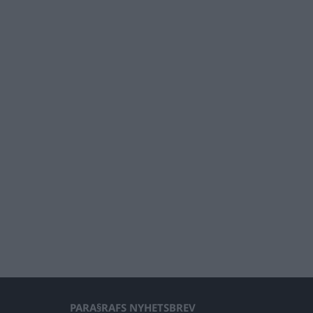
PARA§RAFS NYHETSBREV