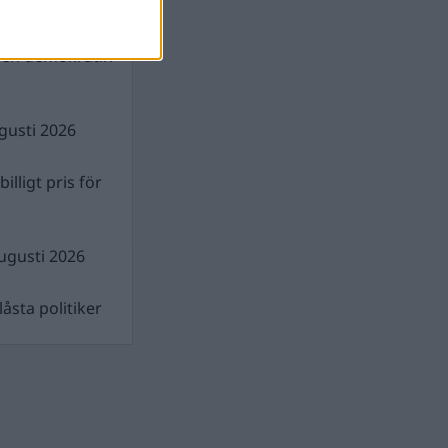
gen demokratin
gusti 2026
illigt pris för
ugusti 2026
åsta politiker