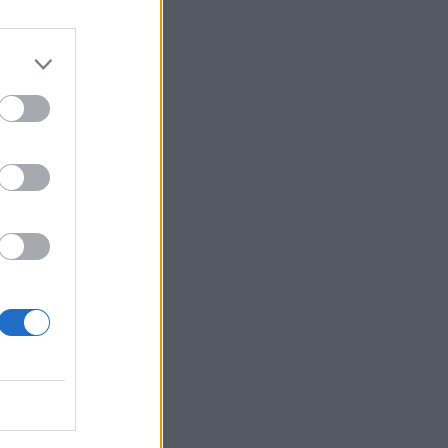
Ebba Busch
isshandel
Israel
let
stdemokraterna
on
Mord
na
ancuent
Nina
isen
d A R Nilsson
ygghet
Rån
Skjutning
terna
Ukraina
Vladimir
e
Vapen
lagare