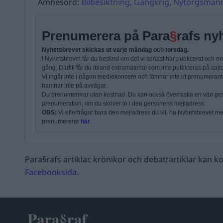
Ämnesord:
Bilbesiktning
,
Gängkrig
,
Nytorgsman
Prenumerera på Para
§
rafs ny
Nyhetsbrevet skickas ut varje måndag och torsdag.
I Nyhetsbrevet får du besked om det vi senast har publicerat och e
gång. Därtill får du ibland extramaterial som inte publiceras på sajt
Vi ingår inte i någon mediekoncern och lämnar inte ut prenumerantli
hamnar inte på avvägar.
Du prenumererar utan kostnad. Du kan också överraska en vän ge
prenumeration, om du skriver in i den personens mejladress.
OBS:
Vi efterfrågar bara den mejladress du vill ha Nyhetsbrevet mejl
prenumererar
här
.
Para§rafs artiklar, krönikor och debattartiklar kan
Facebooksida
.