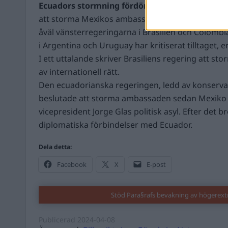
Ecuadors stormning fördöms över hela Latina
att storma Mexikos ambassad fördöms av stora d
åväl vänsterregeringarna i Brasilien och Colom
i Argentina och Uruguay har kritiserat tilltaget, e
I ett uttalande skriver Brasiliens regering att sto
av internationell rätt.
Den ecuadorianska regeringen, ledd av konserva
beslutade att storma ambassaden sedan Mexiko b
vicepresident Jorge Glas politisk asyl. Efter det b
diplomatiska förbindelser med Ecuador.
Dela detta:
Facebook
X
E-post
Stöd Para§rafs bevakning av högerex
Publicerad
2024-04-08