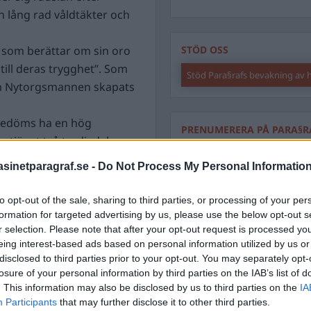
 lång rad våldtäkter och
n som berättar om sin oro
STÖD OSS
till deras trygghet”. Som
Stöd Para§rafs bevakning av
om Nytorgsmannen skapats
bedöms ha en hög
PRENUMERERA PÅ PARA§R
 avtjänat två tredjedelar av
 fotboja. Han har även
inetparagraf.se -
Do Not Process My Personal Informatio
to opt-out of the sale, sharing to third parties, or processing of your per
ning.
En internutredning
ÄMNESORD
formation for targeted advertising by us, please use the below opt-out s
atals fordon kan köra runt
r selection. Please note that after your opt-out request is processed y
A
Anders Cardell
Advokat
g genom kontrollen.
eing interest-based ads based on personal information utilized by us or
Magnusson
disclosed to third parties prior to your opt-out. You may separately opt-
t ha utfärdat falska intyg
Brottslig
losure of your personal information by third parties on the IAB’s list of
Carlsson
ar alltså på att det kan
Börje R P
. This information may also be disclosed by us to third parties on the
IA
Dick Sun
Participants
that may further disclose it to other third parties.
Demokrati