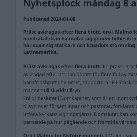
Nyhetsplock måndag 8 ap
Publicerad 2024-04-08
Präst avkragas efter flera brott, oro i Malmö
hundratals kan ha mutat sig genom bilbesikt
har vuxit sig starkare och Ecuadors stormning
Latinamerika.
Präst avkragas efter flera brott.
En präst i Sto
avkragad efter att han dömts för flera fall av mi
barnfridsbrott i hemmet, rapporterar P4 Stockho
mannen till skyddstillsyn.
Enligt beslutet i Domkapitlet, som är ett inomky
tillsyn över församlingar och pastorat, förklaras
utföra kyrkans vigningstjänst. Domslutet kan k
beroende på hur pågående och framtida vårdinsat
Oro i Malmö för Nytorgsmannen.
I Malmö sprid