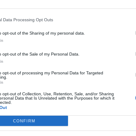
lem som ägt rum på massa
Dömda
an, kammarchef på
Donald Trump
Fängelse
Förhör
Grov m
l Data Processing Opt Outs
Jimmie Åkesson
Kokainmå
band med splittringen
Kriminalvården
o opt-out of the Sharing of my personal data.
Kri
ing vuxit sig allt
In
Lagar
Michael Pålss
Misshandel
r Rumba. För att markera
o opt-out of the Sale of my Personal Data.
Moderater
In
Mordförsök
änds alltså namnet på en
Nilsson-Lar
Pol
Petter Inedahl
Silventoinen
to opt-out of processing my Personal Data for Targeted
ing.
Poliser
allierade Ismail Abdo, som
Ricar
Rasism
In
diga konflikten.
Rättssäkerhet
Rättstr
lika teman och på så sätt
o opt-out of Collection, Use, Retention, Sale, and/or Sharing
Sverigedemokra
ersonal Data that Is Unrelated with the Purposes for which it
verk hänger ihop, säger
lected.
Ulf Kristersson
Upprättels
Out
Åk
Våld
Våldtäkt
Oravsky
om polisen använder för
CONFIRM
jid.