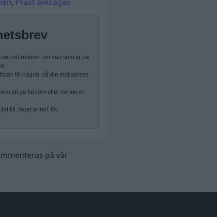
nen
,
Präst avkragas
hetsbrev
n del information om vad som är på
en.
stan till någon, så din mejladress
nom att ge honom eller henne en
at till, inget annat. Du
 kommenteras på vår