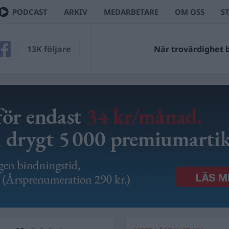
PODCAST
ARKIV
MEDARBETARE
OM OSS
S
13K följare
När trovärdighet bl