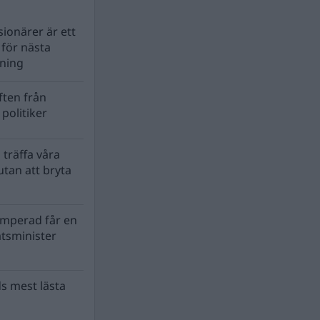
ionärer är ett
s för nästa
lning
ten från
politiker
 träffa våra
tan att bryta
mperad får en
atsminister
s mest lästa