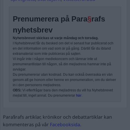
Prenumerera på Para
§
rafs
nyhetsbrev
Nyhetsbrevet skickas ut varje måndag och torsdag.
I Nyhetsbrevet får du besked om det vi senast har publicerat och
en del information om vad som är på gång. Därtill får du ibland
extramaterial som inte publiceras på sajten.
Vi ingår inte i någon mediekoncern och lämnar inte ut
prenumerantlistan till någon, så din mejladress hamnar inte på
avvägar.
Du prenumererar utan kostnad. Du kan också överraska en vän
genom att ge honom eller henne en prenumeration, om du skriver
in i den personens mejladress.
OBS:
Vi efterfrågar bara den mejladress du vill ha Nyhetsbrevet
mejlat till, inget annat. Du prenumererar
här
.
Para§rafs artiklar, krönikor och debattartiklar kan
kommenteras på vår
Facebooksida
.