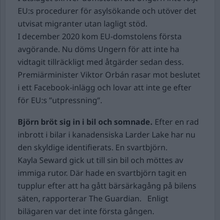
EU:s procedurer för asylsökande och utöver det
utvisat migranter utan lagligt stöd.
I december 2020 kom EU-domstolens första
avgörande. Nu döms Ungern för att inte ha
vidtagit tillräckligt med åtgärder sedan dess.
Premiärminister Viktor Orbán rasar mot beslutet
i ett Facebook-inlägg och lovar att inte ge efter
för EU:s ”utpressning”.
Björn bröt sig in i bil och somnade.
Efter en rad
inbrott i bilar i kanadensiska Larder Lake har nu
den skyldige identifierats. En svartbjörn.
Kayla Seward gick ut till sin bil och möttes av
immiga rutor. Där hade en svartbjörn tagit en
tupplur efter att ha gått bärsärkagång på bilens
säten, rapporterar The Guardian. Enligt
bilägaren var det inte första gången.