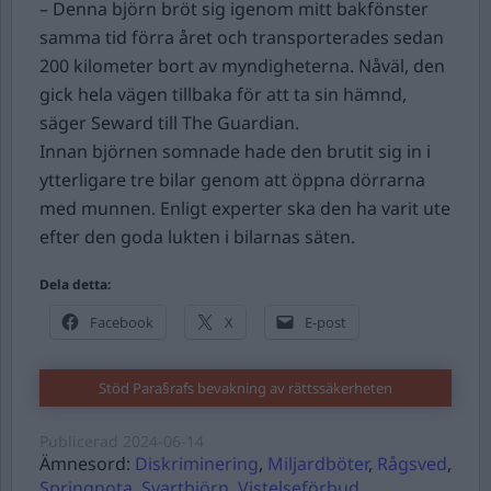
– Denna björn bröt sig igenom mitt bakfönster
samma tid förra året och transporterades sedan
200 kilometer bort av myndigheterna. Nåväl, den
gick hela vägen tillbaka för att ta sin hämnd,
säger Seward till The Guardian.
Innan björnen somnade hade den brutit sig in i
ytterligare tre bilar genom att öppna dörrarna
med munnen. Enligt experter ska den ha varit ute
efter den goda lukten i bilarnas säten.
Dela detta:
Facebook
X
E-post
Stöd Para§rafs bevakning av rättssäkerheten
Publicerad
2024-06-14
Ämnesord:
Diskriminering
,
Miljardböter
,
Rågsved
,
Springnota
,
Svartbjörn
,
Vistelseförbud