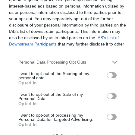
interest-based ads based on personal information utilized by
perioden domen handlar om. Malmö stad har
us or personal information disclosed to third parties prior to
menat att diskrimineringslagstiftningen är
your opt-out. You may separately opt-out of the further
tillämplig först när en sådan diagnos kommer till
disclosure of your personal information by third parties on the
skolans kännedom, men fick alltså inte gehör för
IAB’s list of downstream participants. This information may
also be disclosed by us to third parties on the
IAB’s List of
detta i HD.
Downstream Participants
that may further disclose it to other
Nu döms Malmö stad att betala 20 000 kronor i
third parties.
diskrimineringsersättning till pojken.
Personal Data Processing Opt Outs
Åtal väcks efter omtalade springnotan i julas.
I want to opt-out of the Sharing of my
Idag väcks åtal för de fyra personer som är
personal data.
brottsmisstänkta efter den omtalade
Opted In
springnotan i Malmö under julhelgen, skriver
I want to opt-out of the Sale of my
Åklagarmyndigheten i ett pressmeddelande.
Personal Data.
Opted In
Det var på juldagskvällen i fjol som ett sällskap på
totalt 35 personer, åt middag på restaurangen
I want to opt-out of processing my
Personal Data for Targeted Advertising.
Atmosfär i centrala Malmö för drygt 82 000
Opted In
kronor. När det var dags att betala reste de sig