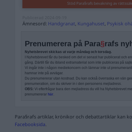
Stöd Para§rafs bevakning av rättssä
Publicerad
2024-09-19
Ämnesord:
Handgranat
,
Kungahuset
,
Psykisk oh
Prenumerera på Para
§
rafs ny
Nyhetsbrevet skickas ut varje måndag och torsdag.
I Nyhetsbrevet får du besked om det vi senast har publicerat och e
gång. Därtill får du ibland extramaterial som inte publiceras på sajt
Vi ingår inte i någon mediekoncern och lämnar inte ut prenumerantli
hamnar inte på avvägar.
Du prenumererar utan kostnad. Du kan också överraska en vän ge
prenumeration, om du skriver in i den personens mejladress.
OBS:
Vi efterfrågar bara den mejladress du vill ha Nyhetsbrevet mejl
prenumererar
här
.
Para§rafs artiklar, krönikor och debattartiklar kan
Facebooksida
.