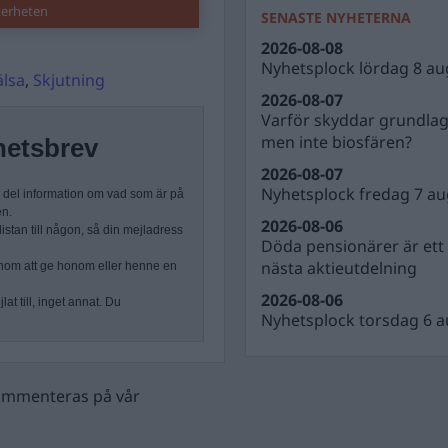
kerheten
SENASTE NYHETERNA
2026-08-08
Nyhetsplock lördag 8 au
älsa
,
Skjutning
2026-08-07
Varför skyddar grundla
men inte biosfären?
hetsbrev
2026-08-07
Nyhetsplock fredag 7 au
n del information om vad som är på
en.
2026-08-06
stan till någon, så din mejladress
Döda pensionärer är ett b
nästa aktieutdelning
nom att ge honom eller henne en
2026-08-06
at till, inget annat. Du
Nyhetsplock torsdag 6 a
 kommenteras på vår