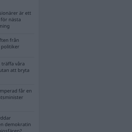
ionärer är ett
s för nästa
lning
ten från
politiker
 träffa våra
tan att bryta
mperad får en
atsminister
yddar
en demokratin
biosfären?