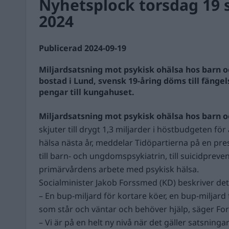
Nyhetsplock torsdag 19
2024
Publicerad 2024-09-19
Miljardsatsning mot psykisk ohälsa hos barn 
bostad i Lund, svensk 19-åring döms till fäng
pengar till kungahuset.
Miljardsatsning mot psykisk ohälsa hos barn
skjuter till drygt 1,3 miljarder i höstbudgeten för
hälsa nästa år, meddelar Tidöpartierna på en pre
till barn- och ungdomspsykiatrin, till suicidpreven
primärvårdens arbete med psykisk hälsa.
Socialminister Jakob Forssmed (KD) beskriver det
– En bup-miljard för kortare köer, en bup-miljard f
som står och väntar och behöver hjälp, säger For
– Vi är på en helt ny nivå när det gäller satsninga