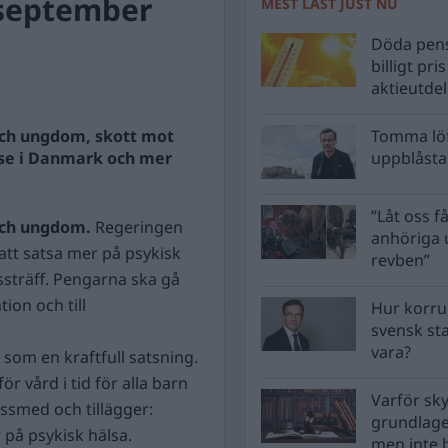
 september
MEST LÄST JUST NU
Döda pens
billigt pri
aktieutde
och ungdom, skott mot
Tomma löf
else i Danmark och mer
uppblåsta 
”Låt oss få
 och ungdom.
Regeringen
anhöriga u
 att satsa mer på psykisk
revben”
ssträff. Pengarna ska gå
tion och till
Hur korru
svensk st
vara?
 som en kraftfull satsning.
ör vård i tid för alla barn
Varför sk
ssmed och tillägger:
grundlag
r på psykisk hälsa.
men inte 