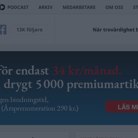
PODCAST
ARKIV
MEDARBETARE
OM OSS
S
13K följare
När trovärdighet bl