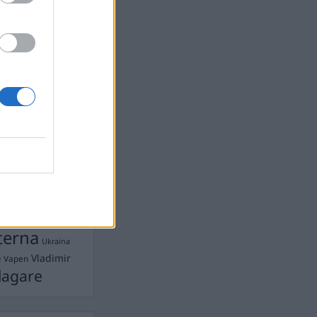
devall
Ebba Busch
isshandel
Israel
let
stdemokraterna
on
Mord
na
ancuent
Nina
isen
d A R Nilsson
ygghet
Rån
Skjutning
terna
Ukraina
Vladimir
e
Vapen
lagare