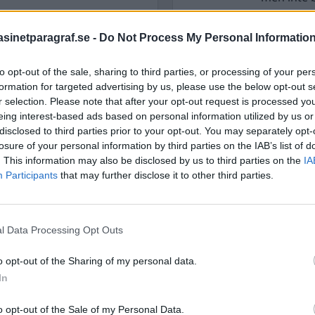
s mot en lägenhetsdörr på
inetparagraf.se -
Do Not Process My Personal Informatio
 på onsdagskvällen.
 det finns inga uppgifter
STÖD OSS
to opt-out of the sale, sharing to third parties, or processing of your per
på sin hemsida.
Stöd Para§rafs bevakning av
formation for targeted advertising by us, please use the below opt-out s
av platsen som ska
r selection. Please note that after your opt-out request is processed y
eing interest-based ads based on personal information utilized by us or
disclosed to third parties prior to your opt-out. You may separately opt-
PRENUMERERA PÅ PARA§R
 En 19-årig man från
losure of your personal information by third parties on the IAB’s list of
a sprängt en handgranat i
. This information may also be disclosed by us to third parties on the
IA
Participants
that may further disclose it to other third parties.
 spränga handgranaten i
ehov av pengar för att
ÄMNESORD
l Data Processing Opt Outs
A
Anders Cardell
Advokat
om berör flera unga
o opt-out of the Sharing of my personal data.
Magnusson
lika typer av våldsbrott.
Brottslig
In
Carlsson
tänkta för allvarliga
Börje R P
o opt-out of the Sale of my Personal Data.