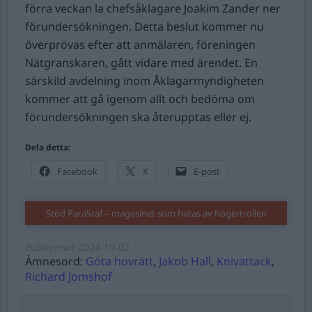
förra veckan la chefsåklagare Joakim Zander ner
förundersökningen. Detta beslut kommer nu
överprövas efter att anmälaren, föreningen
Nätgranskaren, gått vidare med ärendet. En
särskild avdelning inom Åklagarmyndigheten
kommer att gå igenom allt och bedöma om
förundersökningen ska återupptas eller ej.
Dela detta:
Facebook
X
E-post
Stöd Para§raf – magasinet som hatas av högertrollen
Publicerad
2024-10-02
Ämnesord:
Göta hovrätt
,
Jakob Hall
,
Knivattack
,
Richard Jomshof