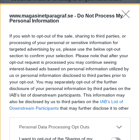
utgöra en tillräckligt ingripande påföljd”, skriver
Göta hovrätt i ett uttalande.
www.magasinetparagraf.se -
Do Not Process My
Personal Information
Den äldre dömde gärningsmannens dom för
mord fastställs.
If you wish to opt-out of the sale, sharing to third parties, or
processing of your personal or sensitive information for
Man attackerad med kniv på buss.
En man i 30-
targeted advertising by us, please use the below opt-out
årsåldern attackerades av en jämnårig man
section to confirm your selection. Please note that after your
under natten till tisdagen. Brottsoffret skadades
opt-out request is processed you may continue seeing
lindrigt. Enligt uppgift ska den misstänkte
interest-based ads based on personal information utilized by
us or personal information disclosed to third parties prior to
gärningsmannen och den andre mannen inte
your opt-out. You may separately opt-out of the further
vara bekanta med varandra sedan tidigare. En
disclosure of your personal information by third parties on the
misstänkt kunde gripas. En förundersökning om
IAB’s list of downstream participants. This information may
grovt brott mot knivlagen och grov misshandel
also be disclosed by us to third parties on the
IAB’s List of
Downstream Participants
that may further disclose it to other
har inletts.
third parties.
Man och kvinna döda i Sollentuna.
Under
Personal Data Processing Opt Outs
tisdagen larmades polisen om en misstänkt
I want to opt-out of the Sharing of my