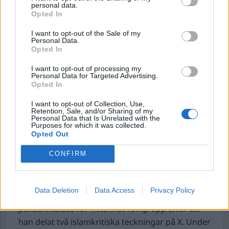
gisslansituation i Sollentuna. En omfattande
personal data.
insats med polis, ambulans och insatsstyrka
Opted In
inleddes och ett stort område spärrades av. Skott
I want to opt-out of the Sale of my
hade avlossats. När en inbrytning skedde
Personal Data.
Opted In
hittades två person, en man i 50-årsåldern och en
kvinna i 45-årsåldern. Bägge bekräftades senare
I want to opt-out of processing my
Personal Data for Targeted Advertising.
som avlidna. De två ska ha haft en relation med
Opted In
varandra. Anhöriga har underrättats. Polisen var
I want to opt-out of Collection, Use,
vid pressläggningen av denna artikel fortfarande
Retention, Sale, and/or Sharing of my
Personal Data that Is Unrelated with the
väldigt förtegna om omständigheterna kring de
Purposes for which it was collected.
två dödsfallen. De har dock bekräftat att de inte
Opted Out
söker någon misstänkt gärningsperson.
CONFIRM
Beslut mot att lägga ner förundersökning mot
Richard Jomshof överprövas.
Data Deletion
Data Access
Privacy Policy
Riksdagsledamoten Richard Jomshof (SD),
polisanmäldes för hets mot folkgrupp efter att
han delat två islamkritiska teckningar på X. Under