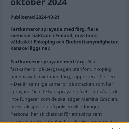
oktober 2024
Publicerad 2024-10-21
Fartkameror sprayade med färg, flera
svenskar häktade i Finland, misstänkt
våldtäkt i Enköping och Ekobrottsmyndigheten
kanske läggs ner.
Fartkameror sprayade med färg.
Alla
fartkameror på Bergsvägen utanför Linköping
har sprayats över med färg, rapporterar Corren.
– Det är samtliga kameror på sträckan som har
sprayats. Och de har sprayats på ett sätt så att de
inte fungerar som de ska, säger Martina Gradian,
presstalesperson på polisen till tidningen.
Personal har skickats ut för att tvätta rent
kamerorna. En anmälan har skrivits, men om vad