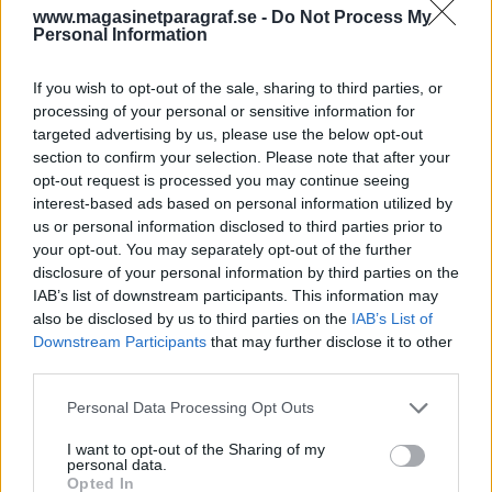
är oklart.
www.magasinetparagraf.se -
Do Not Process My
Personal Information
Flera svenskar häktade i Finland.
Fem personer,
fyra män och en kvinna, från Göteborgsområdet
If you wish to opt-out of the sale, sharing to third parties, or
sitter häktade i Finland, misstänkta för grovt
processing of your personal or sensitive information for
narkotikabrott, rapporterar SR Ekot.
targeted advertising by us, please use the below opt-out
section to confirm your selection. Please note that after your
– De har varit tydligt kopplade mot
opt-out request is processed you may continue seeing
narkotikahantering i området och det har även
interest-based ads based on personal information utilized by
genererat våldshandlingar och hot om våld,
us or personal information disclosed to third parties prior to
säger Johan Dyre, tillförordnad
your opt-out. You may separately opt-out of the further
disclosure of your personal information by third parties on the
lokalpolisområdeschef i Storgöteborg syd, till
IAB’s list of downstream participants. This information may
radion.
also be disclosed by us to third parties on the
IAB’s List of
De fyra männen bedöms ingå i en gruppering
Downstream Participants
that may further disclose it to other
från Lindome, utanför Göteborg.
third parties.
Den finska polisen har inte velat kommentera
Personal Data Processing Opt Outs
utredningarna. Två av de häktade förnekar brott,
de övriga vill inte kommentera.
I want to opt-out of the Sharing of my
personal data.
Opted In