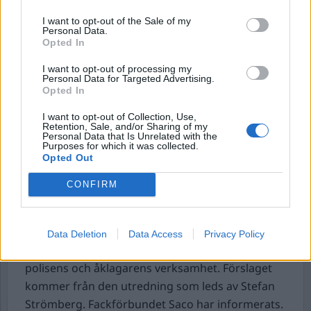
Misstänkt våldtäkt i Enköping.
Det var strax
före midnatt, natten mot söndagen som ett larm
I want to opt-out of the Sale of my
Personal Data.
inkom till polisen i Enköping gällande en våldtäkt.
Opted In
Attacken ska ha skett utomhus. Området
I want to opt-out of processing my
spärrades av och en sökning av närområdet
Personal Data for Targeted Advertising.
Opted In
genomfördes med bland annat polishundar.
Någon misstänkt hittades dock inte. Kvinnan som
I want to opt-out of Collection, Use,
Retention, Sale, and/or Sharing of my
är brottsoffer ska ha klarat sig utan allvarligare
Personal Data that Is Unrelated with the
fysiska skador.
Purposes for which it was collected.
Opted Out
Ekobrottsmyndigheten kanske läggs ner.
Enligt
CONFIRM
uppgifter till Dagens industri (Di), så sker det
diskussioner gällande att lägga ner
Ekobrottsmyndigheten (EBM). I syfte att spara
Data Deletion
Data Access
Privacy Policy
pengar, ämnar man införliva EBM i den vanliga
polisens och åklagarens verksamhet. Förslaget
kommer från den utredning som leds av Stefan
Strömberg. Fackförbundet Saco har informerats.