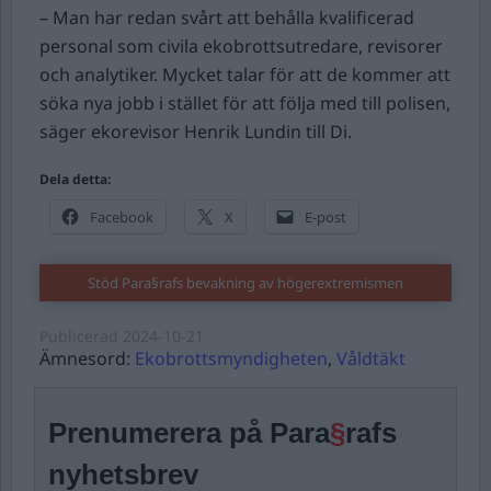
– Man har redan svårt att behålla kvalificerad
personal som civila ekobrottsutredare, revisorer
och analytiker. Mycket talar för att de kommer att
söka nya jobb i stället för att följa med till polisen,
säger ekorevisor Henrik Lundin till Di.
Dela detta:
Facebook
X
E-post
Stöd Para§rafs bevakning av högerextremismen
Publicerad
2024-10-21
Ämnesord:
Ekobrottsmyndigheten
,
Våldtäkt
Prenumerera på Para
§
rafs
nyhetsbrev