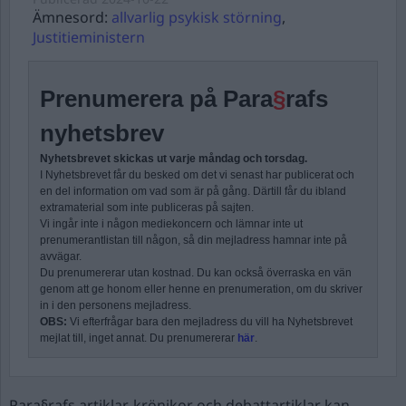
Ämnesord:
allvarlig psykisk störning
,
Justitieministern
Prenumerera på Para
§
rafs
nyhetsbrev
Nyhetsbrevet skickas ut varje måndag och torsdag.
I Nyhetsbrevet får du besked om det vi senast har publicerat och
en del information om vad som är på gång. Därtill får du ibland
extramaterial som inte publiceras på sajten.
Vi ingår inte i någon mediekoncern och lämnar inte ut
prenumerantlistan till någon, så din mejladress hamnar inte på
avvägar.
Du prenumererar utan kostnad. Du kan också överraska en vän
genom att ge honom eller henne en prenumeration, om du skriver
in i den personens mejladress.
OBS:
Vi efterfrågar bara den mejladress du vill ha Nyhetsbrevet
mejlat till, inget annat. Du prenumererar
här
.
Para§rafs artiklar, krönikor och debattartiklar kan