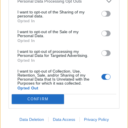
Personal Data Processing Opt Outs
hittats ombord.
I want to opt-out of the Sharing of my
– Det är ingen på tåget som äger väskan om man
personal data.
säger så. Vi ska titta på om det kan röra sig om
Opted In
ett misstänkt farligt föremål, sa Per Fahlström,
I want to opt-out of the Sale of my
presstalesperson vid polisen till Aftonbladet i
Personal Data.
Opted In
samband med insatsen.
Väskan visade sig inte innehålla något farligt
I want to opt-out of processing my
Personal Data for Targeted Advertising.
föremål. Den verkar ha varit kvarglömd av en
Opted In
resenär.
I want to opt-out of Collection, Use,
Retention, Sale, and/or Sharing of my
Mördare anses lida av en allvarlig psykisk
Personal Data that Is Unrelated with the
Purposes for which it was collected.
störning.
Den 18-årige man som åtalats och
Opted Out
anses skyldig för att i mars ha mördat sin
CONFIRM
skolkamrat Maja i Skene, Marks kommun, har nu
genomgått en rättspsykiatrisk undersökning.
Resultatet visar att han begick mordet under
Data Deletion
Data Access
Privacy Policy
påverkan av en allvarlig psykisk störning. Han har