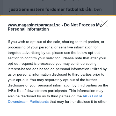
Justitieministern fördömer fotbollsbråk.
Den
svenske justitieministern Gunnar Strömmer (M),
uttalade sig med anledning av det bråk som
www.magasinetparagraf.se -
Do Not Process My
uppstod under söndagens match mellan
Personal Information
Hammarby och Djurgården. Polisen beslutade att
If you wish to opt-out of the sale, sharing to third parties, or
avbryta matchen i 76:e minuten efter att
processing of your personal or sensitive information for
supportrar kastat in bland annat pyroteknik på
targeted advertising by us, please use the below opt-out
planen.
section to confirm your selection. Please note that after your
– Alla är väl överens om att det inte är
opt-out request is processed you may continue seeing
interest-based ads based on personal information utilized by
acceptabelt att det kastas in olika typer av
us or personal information disclosed to third parties prior to
pyroteknik, säger Strömmer i SVT:s
your opt-out. You may separately opt-out of the further
Nyhetsmorgon.
disclosure of your personal information by third parties on the
IAB’s list of downstream participants. This information may
Pendeltåg utrymt efter misstänkt väska.
Ett
also be disclosed by us to third parties on the
IAB’s List of
pendeltåg samt perrongen vid Spånga station,
Downstream Participants
that may further disclose it to other
third parties.
norr om Stockholm, utrymdes under måndagen
efter att någon larmat om att en okänd väska