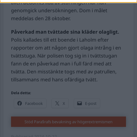
även bedömts lida av störningen när han
genomgick undersökningen. Dom i målet
meddelas den 28 oktober.
Påverkad man tvättade sina kläder olagligt.
Polis kallades till ett boende i Laholm efter
rapporter om att någon gjort olaga intrång i en
tvättstuga. När polisen tog sig in i tvättstugan
fann de en påverkad man i full färd med att
tvätta. Den misstänkte togs med av patrullen,
tillsammans med hans ofärdiga tvätt.
Dela detta:
Facebook
X
E-post
Stöd Para§rafs bevakning av högerextremismen
Publicerad
2024-10-22