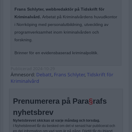
Frans Schlyter, webbredaktör på Tidskrift för
Kriminalvård.
Arbetat på Kriminalvårdens huvudkontor
i Norrköping med personalutbildning, utveckling av
programverksamhet inom kriminalvården och
forskning.
Brinner för en evidensbaserad kriminalpolitik.
Publicerad
2024-10-29
Ämnesord:
Debatt
,
Frans Schlyter
,
Tidskrift för
Kriminalvård
Prenumerera på Para
§
rafs
nyhetsbrev
Nyhetsbrevet skickas ut varje måndag och torsdag.
I Nyhetsbrevet får du besked om det vi senast har publicerat och
en del information om vad som är på gång. Därtill får du ibland