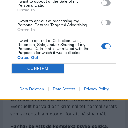
I want to opt-out of the Sale of my
Personal Data.
längre perspektiv små summor som inte
Opted In
kommer att göra någon långsiktig skillnad.
I want to opt-out of processing my
Personal Data for Targeted Advertising.
Ingen väg tillbaka
Opted In
När barnet väl har begått ett mord finns små
I want to opt-out of Collection, Use,
möjligheter att återvända till ett normalt liv –
Retention, Sale, and/or Sharing of my
konsekvenserna blir livslånga.
Personal Data that Is Unrelated with the
Purposes for which it was collected.
Opted Out
6. Moraliska och etiska aspekter
CONFIRM
Etik och moral
Barnet har inte själv upplevt ett empatiskt
Data Deletion
Data Access
Privacy Policy
bemötande eller lärt sig grundläggande etiska
principer och saknar därför förståelse för dessa.
Eventuellt har våld och kriminalitet normaliserats
som acceptabla metoder för att nå sina mål.
Här har belysts de komplexa psykologiska,