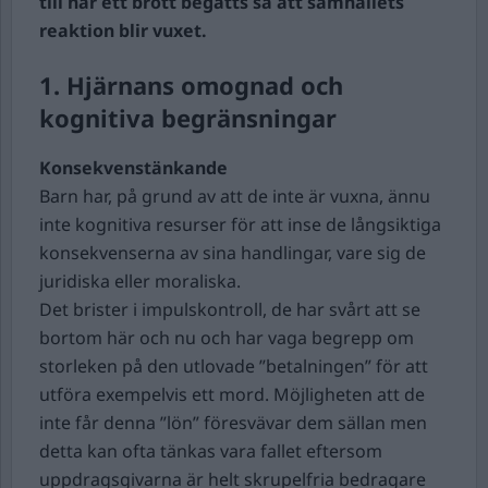
till när ett brott begåtts så att samhällets
reaktion blir vuxet.
1.
Hjärnans omognad och
kognitiva begränsningar
Konsekvenstänkande
Barn har, på grund av att de inte är vuxna, ännu
inte kognitiva resurser för att inse de långsiktiga
konsekvenserna av sina handlingar, vare sig de
juridiska eller moraliska.
Det brister i impulskontroll, de har svårt att se
bortom här och nu och har vaga begrepp om
storleken på den utlovade ”betalningen” för att
utföra exempelvis ett mord. Möjligheten att de
inte får denna ”lön” föresvävar dem sällan men
detta kan ofta tänkas vara fallet eftersom
uppdragsgivarna är helt skrupelfria bedragare