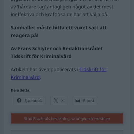
av ‘hårdare tag’ antagligen något av det mest
ineffektiva och kraftlösa de har att välja på.
Samhället måste hitta ett vuxet sätt att
reagera på!
Av Frans Schlyter och Redaktionsrådet
Tidskrift för Kriminalvård
Artikeln har även publicerats i
Tidskrift för
K
riminalvård
.
Dela detta:
Facebook
X
E-post
Stöd Para§rafs bevakning av högerextremismen