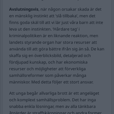
Avslutningsvis
, när någon orsakar skada är det
en mänsklig instinkt att ’slå tillbaka’, men det
finns goda skäl till att vi lär just våra barn att inte
leva ut den instinkten. ‘Hårdare tag’ i
kriminalpolitiken är en liknande reaktion, men
landets styrande organ har stora resurser att
använda till att göra bättre ifrån sig än så. De kan
skaffa sig en överblicksbild, detaljerad och
fördjupad kunskap, och har ekonomiska
resurser och möjligheter att förverkliga
samhällsreformer som påverkar många
människor. Med detta följer ett stort ansvar.
Att unga begår allvarliga brott är ett angeläget
och komplext samhällsproblem. Det har inga
snabba enkla lösningar, men av alla tänkbara
åtgärder är straffskärpningar och andra former