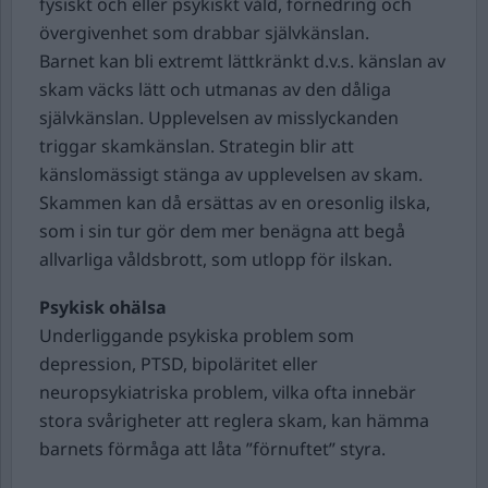
fysiskt och eller psykiskt våld, förnedring och
övergivenhet som drabbar självkänslan.
Barnet kan bli extremt lättkränkt d.v.s. känslan av
skam väcks lätt och utmanas av den dåliga
självkänslan. Upplevelsen av misslyckanden
triggar skamkänslan. Strategin blir att
känslomässigt stänga av upplevelsen av skam.
Skammen kan då ersättas av en oresonlig ilska,
som i sin tur gör dem mer benägna att begå
allvarliga våldsbrott, som utlopp för ilskan.
Psykisk ohälsa
Underliggande psykiska problem som
depression, PTSD, bipoläritet eller
neuropsykiatriska problem, vilka ofta innebär
stora svårigheter att reglera skam, kan hämma
barnets förmåga att låta ”förnuftet” styra.