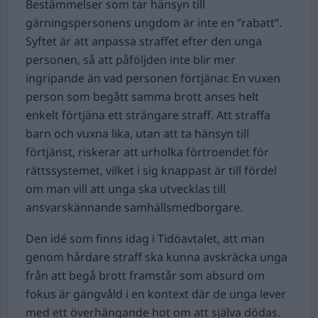
Bestämmelser som tar hänsyn till
gärningspersonens ungdom är inte en ”rabatt”.
Syftet är att anpassa straffet efter den unga
personen, så att påföljden inte blir mer
ingripande än vad personen förtjänar. En vuxen
person som begått samma brott anses helt
enkelt förtjäna ett strängare straff. Att straffa
barn och vuxna lika, utan att ta hänsyn till
förtjänst, riskerar att urholka förtroendet för
rättssystemet, vilket i sig knappast är till fördel
om man vill att unga ska utvecklas till
ansvarskännande samhällsmedborgare.
Den idé som finns idag i Tidöavtalet, att man
genom hårdare straff ska kunna avskräcka unga
från att begå brott framstår som absurd om
fokus är gängvåld i en kontext där de unga lever
med ett överhängande hot om att själva dödas.