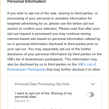
Personal Information
mer än närande” och saknar vuxna som visar
omtanke och omsorg och hjälper dem att
If you wish to opt-out of the sale, sharing to third parties, or
utveckla konsekvenstänkande och empati.
processing of your personal or sensitive information for
targeted advertising by us, please use the below opt-out
4.
Ekonomiska och materiella
section to confirm your selection. Please note that after your
faktorer
opt-out request is processed you may continue seeing
interest-based ads based on personal information utilized by
us or personal information disclosed to third parties prior to
Ekonomisk och social utsatthet
your opt-out. You may separately opt-out of the further
Barnet kan komma från en ekonomiskt utsatt
disclosure of your personal information by third parties on the
miljö, med föga framtidstro, där den kriminella
IAB’s list of downstream participants. This information may
also be disclosed by us to third parties on the
IAB’s List of
vägen framstår som den enda möjliga vägen för
Downstream Participants
that may further disclose it to other
framgång och överlevnad.
third parties.
5.
Praktiska och logiska brister i
Personal Data Processing Opt Outs
förståelsen
I want to opt-out of the Sharing of my
personal data.
Opted In
Förstår inte pengars värde
Även om barnet skulle få pengar är det i ett