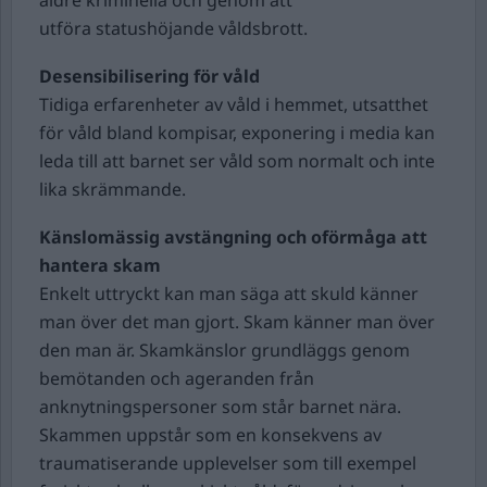
äldre kriminella och genom att
utföra statushöjande våldsbrott.
Desensibilisering för våld
Tidiga erfarenheter av våld i hemmet, utsatthet
för våld bland kompisar, exponering i media kan
leda till att barnet ser våld som normalt och inte
lika skrämmande.
Känslomässig avstängning och oförmåga att
hantera skam
Enkelt uttryckt kan man säga att skuld känner
man över det man gjort. Skam känner man över
den man är. Skamkänslor grundläggs genom
bemötanden och ageranden från
anknytningspersoner som står barnet nära.
Skammen uppstår som en konsekvens av
traumatiserande upplevelser som till exempel