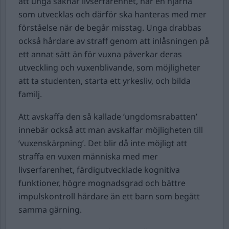
att unga saknar livserfarenhet, har en hjärna
som utvecklas och därför ska hanteras med mer
förståelse när de begår misstag. Unga drabbas
också hårdare av straff genom att inlåsningen på
ett annat sätt än för vuxna påverkar deras
utveckling och vuxenblivande, som möjligheter
att ta studenten, starta ett yrkesliv, och bilda
familj.
Att avskaffa den så kallade ’ungdomsrabatten’
innebär också att man avskaffar möjligheten till
’vuxenskärpning’. Det blir då inte möjligt att
straffa en vuxen människa med mer
livserfarenhet, färdigutvecklade kognitiva
funktioner, högre mognadsgrad och bättre
impulskontroll hårdare än ett barn som begått
samma gärning.