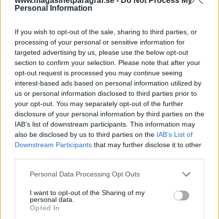
straffet blev samhällstjänst.
www.magasinetparagraf.se -
Do Not Process My
Personal Information
Över 40 misstänkta stölder inom hemtjänsten.
If you wish to opt-out of the sale, sharing to third parties, or
Under det första halvåret misstänks vårdtagare
processing of your personal or sensitive information for
med hemtjänst i Örebro ha utsatts för ett stort
targeted advertising by us, please use the below opt-out
antal stölder, rapporterar SVT Nyheter Örebro.
section to confirm your selection. Please note that after your
Det gäller 44 lex Sarah-rapporter om
opt-out request is processed you may continue seeing
interest-based ads based on personal information utilized by
”ekonomiska missförhållanden”, där vårdtagarna
us or personal information disclosed to third parties prior to
förlorat pengar eller smycken, varav 36 av dem
your opt-out. You may separately opt-out of the further
har skett i ett och samma geografiska område.
disclosure of your personal information by third parties on the
Malin Duckert Ek, samordnare inom vård och
IAB’s list of downstream participants. This information may
also be disclosed by us to third parties on the
IAB’s List of
omsorg i Örebro kommun, menar att kommunen
Downstream Participants
that may further disclose it to other
varken kan eller ska utreda brott.
third parties.
– Däremot kan vi hjälpa polisen med att titta på
vem som har varit hemma hos en person,
Personal Data Processing Opt Outs
förklarar hon.
I want to opt-out of the Sharing of my
personal data.
Full kvinna bröt sig in i dusch och somnade.
En
Opted In