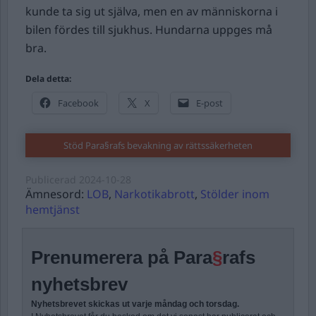
kunde ta sig ut själva, men en av människorna i
bilen fördes till sjukhus. Hundarna uppges må
bra.
Dela detta:
Facebook
X
E-post
Stöd Para§rafs bevakning av rättssäkerheten
Publicerad
2024-10-28
Ämnesord:
LOB
,
Narkotikabrott
,
Stölder inom
hemtjänst
Prenumerera på Para
§
rafs
nyhetsbrev
Nyhetsbrevet skickas ut varje måndag och torsdag.