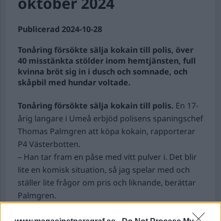
oktober 2024
Publicerad 2024-10-28
Tonåring försökte sälja kokain till polis, över
40 misstänkta stölder inom hemtjänsten, full
kvinna bröt sig in i dusch och somnade, och
skåpbil med hundar voltade.
Tonåring försökte sälja kokain till polis.
En 17-
årig langare i Umeå erbjöd polisens spaningschef
Thomas Palmgren att köpa kokain, rapporterar
P4 Västerbotten.
– Han tar fram en påse med vitt pulver i. Det blir
lite en komisk situation, så jag spelar med och
ställer lite frågor om pris och liknande, berättar
Palmgren.
17-åringen dömdes nyligen för brottet och