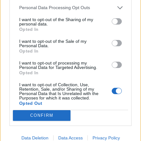
på nytt av rättsliga rådet.
Personal Data Processing Opt Outs
Rättegången börjar den 18 november och
I want to opt-out of the Sharing of my
planeras pågå i fem dagar.
personal data.
Opted In
Bank frias i Swishbedrägeri-mål.
I want to opt-out of the Sale of my
Konsumentombudsmannen (KO) har förlorat ett
Personal Data.
Opted In
mål i Stockholms tingsrätt där en bankkund
utsatts för bedrägeri, enligt pressmeddelande.
I want to opt-out of processing my
Personal Data for Targeted Advertising.
Det var i början av 2023 som en person lurades
Opted In
att via Swish föra över 100 000 kronor till en
I want to opt-out of Collection, Use,
annan okänd person, en så kallad målvakt, men
Retention, Sale, and/or Sharing of my
Personal Data that Is Unrelated with the
tingsrätten bedömer att banken inte är skyldig
Purposes for which it was collected.
att ersätta kunden.
Opted Out
Enligt domen anses överföringen inte vara
CONFIRM
obehörig enligt betalningstjänstlagen, eftersom
kunden själv initierade transaktionen. Domen
klargör det juridiska ansvaret för banker och
Data Deletion
Data Access
Privacy Policy