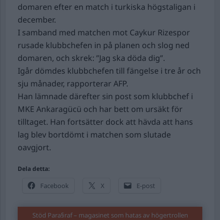
domaren efter en match i turkiska högstaligan i
december.
I samband med matchen mot Caykur Rizespor
rusade klubbchefen in på planen och slog ned
domaren, och skrek: ”Jag ska döda dig”.
Igår dömdes klubbchefen till fängelse i tre år och
sju månader, rapporterar AFP.
Han lämnade därefter sin post som klubbchef i
MKE Ankaragücü och har bett om ursäkt för
tilltaget. Han fortsätter dock att hävda att hans
lag blev bortdömt i matchen som slutade
oavgjort.
Dela detta:
Facebook
X
E-post
Stöd Para§raf – magasinet som hatas av högertrollen