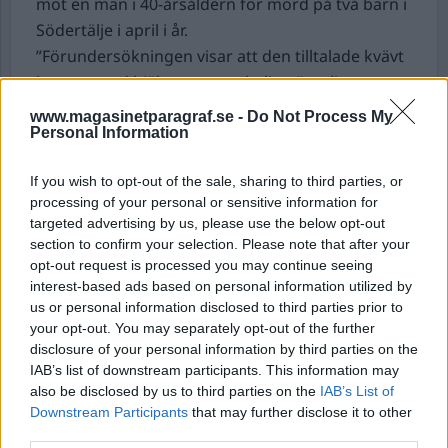
mot en man i 40-årsåldern för mord på två barn i
Södertälje i april i år.
”Förundersökningen visar att den tilltalade kvävt
barnen med hjälp av gasen helium”, enligt
pressmeddelande.
www.magasinetparagraf.se -
Do Not Process My
– Det här är en djupt tragisk händelse för de
Personal Information
inblandade. Min bedömning är att bevisläget är
If you wish to opt-out of the sale, sharing to third parties, or
mycket gott och bygger på en omfattande och
processing of your personal or sensitive information for
robust utredning av brottet, säger
targeted advertising by us, please use the below opt-out
kammaråklagare Ulrika Rosén.
section to confirm your selection. Please note that after your
Barnen, båda under tio år, hittades döda i en
opt-out request is processed you may continue seeing
interest-based ads based on personal information utilized by
bostad i Södertälje den 23 april. Pappan som är i
us or personal information disclosed to third parties prior to
40-års åldern greps i bostaden och misstänks för
your opt-out. You may separately opt-out of the further
två fall av mord. Han har erkänt brotten. Mannen
disclosure of your personal information by third parties on the
är tidigare ostraffad. En rättspsykiatrisk
IAB’s list of downstream participants. This information may
also be disclosed by us to third parties on the
IAB’s List of
undersökning som har gjorts har visat att han
Downstream Participants
that may further disclose it to other
inte lider av en allvarlig psykisk störning.
third parties.
Försvaret har dock begärt att den saken prövas