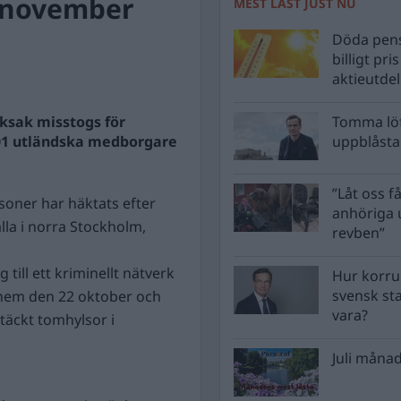
 november
MEST LÄST JUST NU
Döda pens
billigt pri
aktieutde
ksak misstogs för
Tomma löf
101 utländska medborgare
uppblåsta 
”Låt oss få
soner har häktats efter
anhöriga u
lla i norra Stockholm,
revben”
ill ett kriminellt nätverk
Hur korru
svensk st
t hem den 22 oktober och
vara?
täckt tomhylsor i
Juli månad