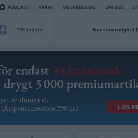
PODCAST
ARKIV
MEDARBETARE
OM OSS
S
13K följare
När trovärdighet bl