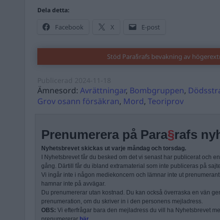
Dela detta:
Facebook
X
E-post
Stöd Para§rafs bevakning av högerex
Publicerad
2024-11-18
Ämnesord:
Avrättningar
,
Bombgruppen
,
Dödsstra
Grov osann försäkran
,
Mord
,
Teoriprov
Prenumerera på Para
§
rafs ny
Nyhetsbrevet skickas ut varje måndag och torsdag.
I Nyhetsbrevet får du besked om det vi senast har publicerat och e
gång. Därtill får du ibland extramaterial som inte publiceras på sajt
Vi ingår inte i någon mediekoncern och lämnar inte ut prenumerantli
hamnar inte på avvägar.
Du prenumererar utan kostnad. Du kan också överraska en vän ge
prenumeration, om du skriver in i den personens mejladress.
OBS:
Vi efterfrågar bara den mejladress du vill ha Nyhetsbrevet mejl
prenumererar
här
.