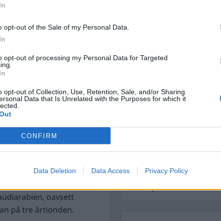
In
n ”hade en dålig dag”. Han
Dömda
Donald Trump
an man för hjälp att klara
Fängelse
o opt-out of the Sale of my Personal Data.
Förhör
Grov m
In
Jimmie Åkesson
Kokainmå
Kriminalvården
bien i år.
Saudiarabien
Kri
to opt-out of processing my Personal Data for Targeted
ing.
4, enligt en
Lagar
Michael Pålss
In
Misshandel
Moderater
o opt-out of Collection, Use, Retention, Sale, and/or Sharing
jemenitisk medborgare
ersonal Data that Is Unrelated with the Purposes for which it
Mordförsök
Nilsson-Lar
 statsmedia i
lected.
Pol
Out
Petter Inedahl
Silventoinen
Poliser
Ricar
Rasism
rapporterna från
CONFIRM
Rättssäkerhet
igt sammanställningen har
Rättstr
Sverigedemokra
rabien. Det är en
2022. Enligt kända
Data Deletion
Data Access
Privacy Policy
Ulf Kristersson
Upprättels
dska medborgare.
Åk
Våld
Våldtäkt
Oravsky
Saudiarabien, oavsett
fran på tre årtionden.