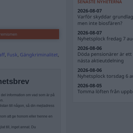
SENASTE NYHETERNA
2026-08-07
Varför skyddar grundla
men inte biosfären?
2026-08-07
tremismen
Nyhetsplock fredag 7 au
2026-08-06
Döda pensionärer är ett b
ff
,
Fusk
,
Gängkriminalitet
,
nästa aktieutdelning
2026-08-06
Nyhetsplock torsdag 6 a
hetsbrev
2026-08-05
Tomma löften från uppbl
n del information om vad som är på
en.
stan till någon, så din mejladress
nom att ge honom eller henne en
at till, inget annat. Du