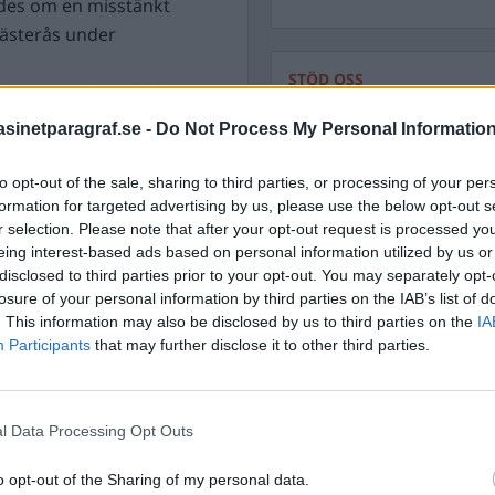
des om en misstänkt
Västerås under
STÖD OSS
ombgruppen kopplades in
Stöd Para§rafs bevakning av
inetparagraf.se -
Do Not Process My Personal Informatio
ara en tuggleksak för
den på håll kan uppfattas
to opt-out of the sale, sharing to third parties, or processing of your per
g och ämnad för lek.
PRENUMERERA PÅ PARA§R
formation for targeted advertising by us, please use the below opt-out s
r selection. Please note that after your opt-out request is processed y
såldern har dömts för att
eing interest-based ads based on personal information utilized by us or
disclosed to third parties prior to your opt-out. You may separately opt-
i Nyköping i våras,
losure of your personal information by third parties on the IAB’s list of
. This information may also be disclosed by us to third parties on the
IA
ÄMNESORD
ör att få hjälp under
Participants
that may further disclose it to other third parties.
A
rket som noterade att
Anders Cardell
Advokat
tan att titta på bilderna
Magnusson
Brottslig
 intygat på heder och
l Data Processing Opt Outs
Carlsson
Börje R P
n försäkran till 50
Dick Sun
o opt-out of the Sharing of my personal data.
Demokrati