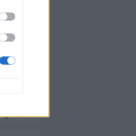
Ebba Busch
isshandel
Israel
let
stdemokraterna
on
Mord
na
ancuent
Nina
isen
d A R Nilsson
ygghet
Rån
Skjutning
terna
Ukraina
Vladimir
e
Vapen
lagare