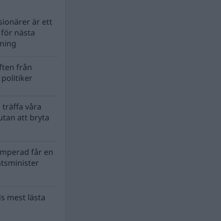
ionärer är ett
s för nästa
lning
ten från
politiker
 träffa våra
tan att bryta
mperad får en
atsminister
s mest lästa