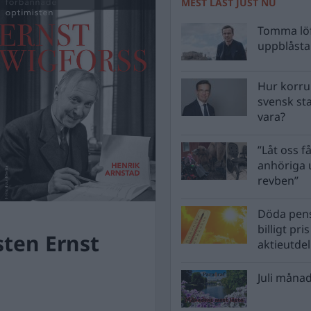
MEST LÄST JUST NU
Tomma löf
uppblåsta 
Hur korru
svensk st
vara?
”Låt oss få
anhöriga u
revben”
Döda pens
billigt pri
ten Ernst
aktieutde
Juli månad