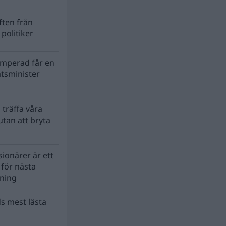
ten från
politiker
mperad får en
atsminister
 träffa våra
tan att bryta
ionärer är ett
s för nästa
lning
s mest lästa