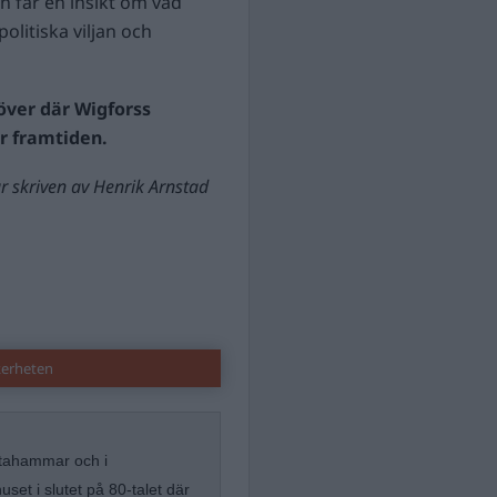
n får en insikt om vad
olitiska viljan och
över där Wigforss
r framtiden.
r skriven av Henrik Arnstad
kerheten
lstahammar och i
set i slutet på 80-talet där