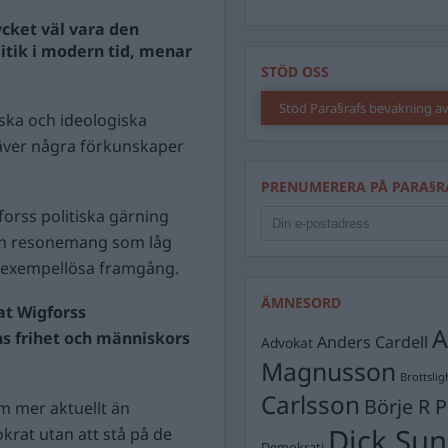
cket väl vara den
itik i modern tid, menar
STÖD OSS
Stöd Para§rafs bevakning av
iska och ideologiska
räver några förkunskaper
PRENUMERERA PÅ PARA§R
orss politiska gärning
ch resonemang som låg
s exempellösa framgång.
ÄMNESORD
at Wigforss
A
s frihet och människors
Anders Cardell
Advokat
Magnusson
Brottslig
Carlsson
Börje R P
m mer aktuellt än
Dick Sun
krat utan att stå på de
Demokrati