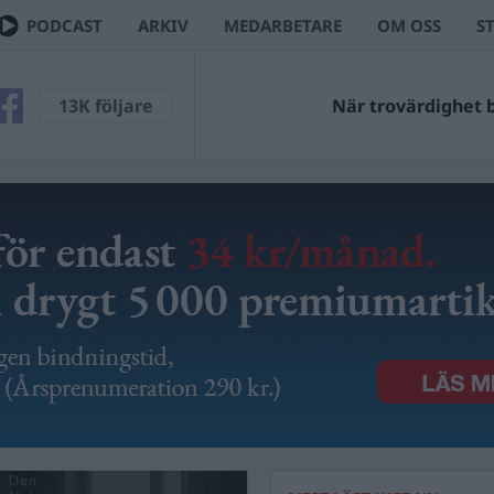
PODCAST
ARKIV
MEDARBETARE
OM OSS
S
VE
13K följare
Ingen kan väl ha missa
När trovärdighet blir 