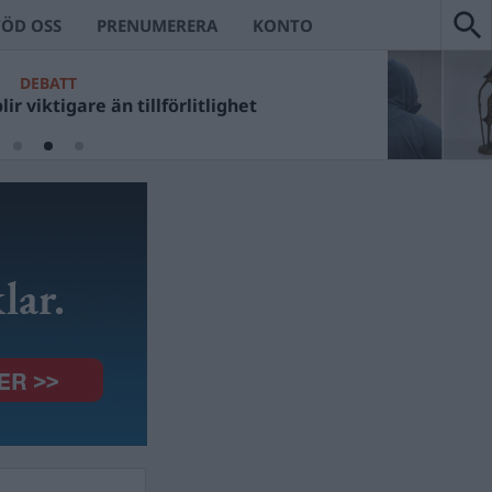
TÖD OSS
PRENUMERERA
KONTO
CKANS VÄRSTA
DEBATT
t Ulf Kristerssons fotosessioner?
viktigare än tillförlitlighet