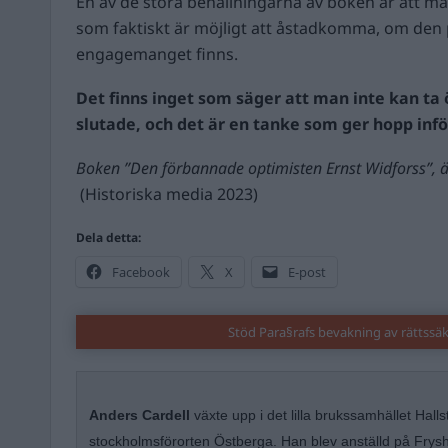
En av de stora behållningarna av boken är att ma
som faktiskt är möjligt att åstadkomma, om den p
engagemanget finns.
Det finns inget som säger att man inte kan ta 
slutade, och det är en tanke som ger hopp infö
Boken ”Den förbannade optimisten Ernst Widforss”, ä
(Historiska media 2023)
Dela detta:
Facebook
X
E-post
Stöd Para§rafs bevakning av rättssä
Anders Cardell
växte upp i det lilla brukssamhället Hal
stockholmsförorten Östberga. Han blev anställd på Fryshu