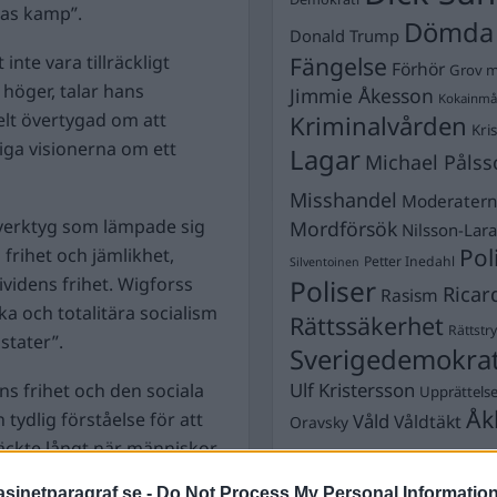
eras kamp”.
Dömda
Donald Trump
 inte vara tillräckligt
Fängelse
Förhör
Grov m
 höger, talar hans
Jimmie Åkesson
Kokainmå
elt övertygad om att
Kriminalvården
Kri
iga visionerna om ett
Lagar
Michael Pålss
Misshandel
Moderater
 verktyg som lämpade sig
Mordförsök
Nilsson-Lar
Pol
frihet och jämlikhet,
Petter Inedahl
Silventoinen
idens frihet. Wigforss
Poliser
Ricar
Rasism
ka och totalitära socialism
Rättssäkerhet
Rättstr
stater”.
Sverigedemokra
Ulf Kristersson
ns frihet och den sociala
Upprättels
Åk
tydlig förståelse för att
Våld
Våldtäkt
Oravsky
räckte långt när människor
llkor. Staten var inom
inetparagraf.se -
Do Not Process My Personal Informatio