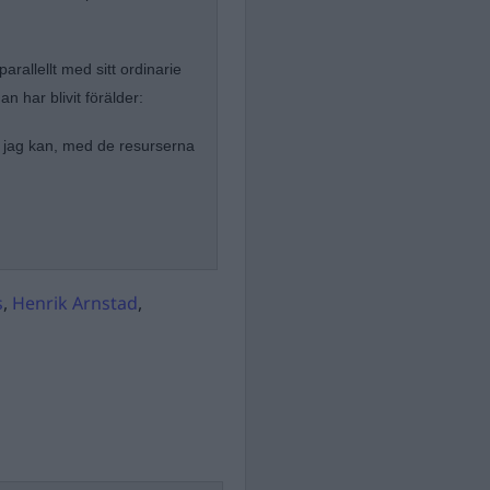
.
arallellt med sitt ordinarie
n har blivit förälder:
et jag kan, med de resurserna
s
,
Henrik Arnstad
,