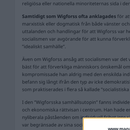
religiösa eller nationella minoriteternas sida i d
Samtidigt som Wigforss ofta anklagades
för att
marxistisk eller dogmatisk från både vänster och
uttalanden och handlingar för att Wigforss var h
socialismen var avgörande för att kunna förverkl
”idealiskt samhälle”.
Även om Wigforss ansåg att socialismen var det
bäst för att förverkliga människors önskemål om 
kompromissade han aldrig med den enskilda indiv
befann sig långt ifrån den typ av icke demokratis
som praktiserades i flera så kallade ”socialistiska 
I den ”Wigforsska samhällsutopin” fanns individe
och ekonomiska rättvisan i centrum. Han hade en 
nyliberala påståenden om individuell frihet inte 
var begränsade av sina sociala och ekonomiska vi
www.magas