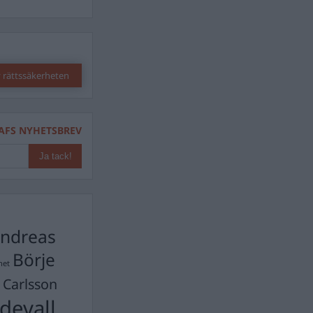
 rättssäkerheten
AFS NYHETSBREV
ndreas
Börje
het
 Carlsson
devall