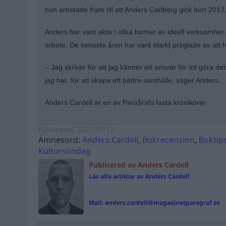
han arbetade fram till att Anders Carlberg gick bort 2013
Anders har varit aktiv i olika former av ideell verksamhet p
arbete. De senaste åren har varit starkt präglade av att ha
– Jag skriver för att jag känner ett ansvar för att göra d
jag har, för att skapa ett bättre samhälle, säger Anders.
Anders Cardell är en av Para§rafs fasta krönikörer.
Publicerad
2025-01-12
Ämnesord:
Anders Cardell
,
Bokrecension
,
Boktip
Kultursöndag
Publicerad av Anders Cardell
Läs alla artiklar av Anders Cardell
Mail:
anders.cardell@magasinetparagraf.se