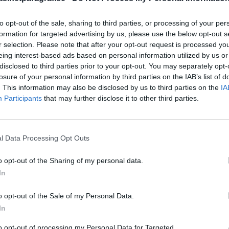
SENASTE NYHETERNA
dividerna maximala
2026-08-06
to opt-out of the sale, sharing to third parties, or processing of your per
Döda pensionärer är ett b
formation for targeted advertising by us, please use the below opt-out s
ka praktik blir det enkelt
nästa aktieutdelning
r selection. Please note that after your opt-out request is processed y
rågor som handlar om tillit.
2026-08-06
eing interest-based ads based on personal information utilized by us or
Nyhetsplock torsdag 6 a
disclosed to third parties prior to your opt-out. You may separately opt-
rit jämlikheten, den
losure of your personal information by third parties on the IAB’s list of
2026-08-05
n och dess företrädares
. This information may also be disclosed by us to third parties on the
IA
Tomma löften från uppbl
Participants
that may further disclose it to other third parties.
hela befolkningens villkor.
2026-08-05
ts hos många människor.
Nyhetsplock onsdag 5 a
2026-08-04
tliga institutioner som ett
l Data Processing Opt Outs
”Låt oss få träffa våra a
ors möjlighet till
bryta revben”
o opt-out of the Sharing of my personal data.
 snarast det motsatta.
In
rån en ”stödjande
o opt-out of the Sale of my Personal Data.
ternalistisk fostran,
In
to opt-out of processing my Personal Data for Targeted