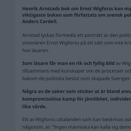
Henrik Arnstads bok om Ernst Wigforss kan my
viktigaste boken som författats om svensk pol
Anders Cardell.
Arnstad lyckas förmedla ett porträtt av den polit
visionären Ernst Wigforss på ett sätt som inte k
hos läsaren.
Som läsare får man en rik och fyllig bild
av Wigf
tillsammans med kunskaper om de processer o
bakom de politiska beslut som skapade Sverige
Några av de saker som sticker ut är bland ann
kompromisslösa kamp för jämlikhet, individen
lika värde.
Ett av Wigforss uttalanden som kan beskrivas so
någonsin, är: ”Ingen människa kan kalla sig demo