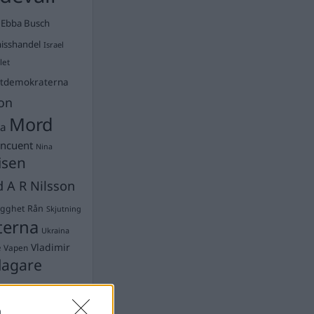
Ebba Busch
isshandel
Israel
let
stdemokraterna
on
Mord
na
ancuent
Nina
isen
d A R Nilsson
ygghet
Rån
Skjutning
terna
Ukraina
Vladimir
e
Vapen
lagare
n