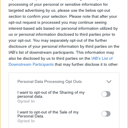
pass att resa med, rapporterar Expressen med
processing of your personal or sensitive information for
hänvisning till konsultföretaget Henley &
targeted advertising by us, please use the below opt-out
section to confirm your selection. Please note that after your
Partners årliga sammanställning.
opt-out request is processed you may continue seeing
Svenska pass, som låter innehavaren resa
interest-based ads based on personal information utilized by
visumfritt till 191 olika länder, tappar två
us or personal information disclosed to third parties prior to
placeringar jämfört med föregående års lista.
your opt-out. You may separately opt-out of the further
disclosure of your personal information by third parties on the
På grund av delade placeringar ligger hela åtta
IAB’s list of downstream participants. This information may
länder före Sverige, och dess är Japan, Finland,
also be disclosed by us to third parties on the
IAB’s List of
Frankrike, Tyskland, Italien, Sydkorea och
Downstream Participants
that may further disclose it to other
Spanien. Förstaplatsen är dock inte delad utan
third parties.
innehas av Singapore, vars pass som tillåter
Personal Data Processing Opt Outs
visumfria resor till 195 länder.
Det svenska passet var bäst i världen 2011, 2013
I want to opt-out of the Sharing of my
personal data.
och 2014, men har sedan dess pendlat mellan
Opted In
plats två och sex.
I want to opt-out of the Sale of my
Personal Data.
Tonårsflickor häktas misstänkta för
Opted In
sprängning.
Två tonårstjejer har häktats