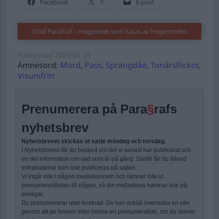
Facebook
X
E-post
Stöd Para§raf – magasinet som hatas av högertrollen
Publicerad
2025-01-09
Ämnesord:
Mord
,
Pass
,
Sprängdåd
,
Tonårsflickor
,
Visumfritt
Prenumerera på Para
§
rafs
nyhetsbrev
Nyhetsbrevet skickas ut varje måndag och torsdag.
I Nyhetsbrevet får du besked om det vi senast har publicerat och
en del information om vad som är på gång. Därtill får du ibland
extramaterial som inte publiceras på sajten.
Vi ingår inte i någon mediekoncern och lämnar inte ut
prenumerantlistan till någon, så din mejladress hamnar inte på
avvägar.
Du prenumererar utan kostnad. Du kan också överraska en vän
genom att ge honom eller henne en prenumeration, om du skriver