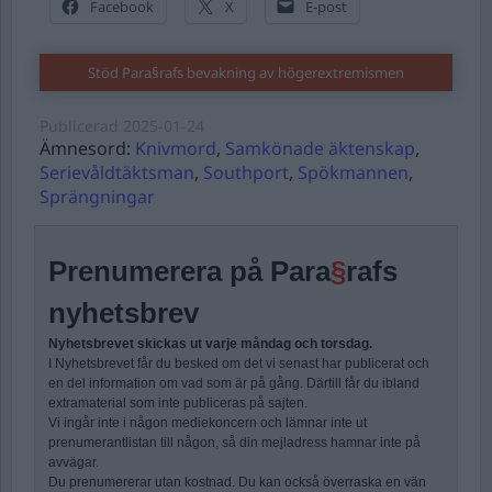
Facebook
X
E-post
Stöd Para§rafs bevakning av högerextremismen
Publicerad
2025-01-24
Ämnesord:
Knivmord
,
Samkönade äktenskap
,
Serievåldtäktsman
,
Southport
,
Spökmannen
,
Sprängningar
Prenumerera på Para
§
rafs
nyhetsbrev
Nyhetsbrevet skickas ut varje måndag och torsdag.
I Nyhetsbrevet får du besked om det vi senast har publicerat och
en del information om vad som är på gång. Därtill får du ibland
extramaterial som inte publiceras på sajten.
Vi ingår inte i någon mediekoncern och lämnar inte ut
prenumerantlistan till någon, så din mejladress hamnar inte på
avvägar.
Du prenumererar utan kostnad. Du kan också överraska en vän