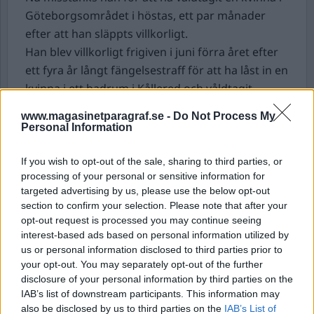
Göteborgsområdet i höstas, ett par månader
efter att han släppts villkorligt.
Han blev villkorligt frigiven i juni förra året efter
ett fyra år långt fängelsestraff för att ha låst in en
kvinna i ett badrum i Kållered och våldtagit
henne.
www.magasinetparagraf.se -
Do Not Process My
Personal Information
Stor ökning av sprängningar den senaste
tiden.
De senaste två månaderna har antalet
If you wish to opt-out of the sale, sharing to third parties, or
sprängningar ökat kraftigt. 21 sprängningar har
processing of your personal or sensitive information for
skett i landet hittills i år och i december skedde
targeted advertising by us, please use the below opt-out
section to confirm your selection. Please note that after your
27 sprängdåd, enligt en sammanställning av SVT
opt-out request is processed you may continue seeing
Nyheter.
interest-based ads based on personal information utilized by
Kriminologen Sven Granath tror att ökningen
us or personal information disclosed to third parties prior to
kan bero på att gängen har fått tillgång till
your opt-out. You may separately opt-out of the further
disclosure of your personal information by third parties on the
sprängmedel, och att många av dåden drivs av
IAB’s list of downstream participants. This information may
ekonomiska motiv.
also be disclosed by us to third parties on the
IAB’s List of