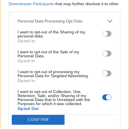
– Det här är ju naturligtvis ett jäkligt obehagligt
Downstream Participants
that may further disclose it to other
fenomen, inte minst för lokalbefolkningarna. Det
third parties.
är ju såklart egentligen helt oacceptabelt i ett
Personal Data Processing Opt Outs
välfärdsland i fredstid, säger han till kanalen.
I want to opt-out of the Sharing of my
personal data.
Southport-mördaren döms till 52 års fängelse.
Opted In
18-årige Axel Rudakubana döms till minst 52 års
fängelse för knivmorden på tre flickor vid ett
I want to opt-out of the Sale of my
Personal Data.
dansevenemang i brittiska Southport,
Opted In
rapporterar brittiska medier.
I want to opt-out of processing my
Han var 17 år när dåden begicks och kan på
Personal Data for Targeted Advertising.
Opted In
grund av sin ålder inte dömas till livstid, men
enligt domaren i målet är det ”osannolikt att han
I want to opt-out of Collection, Use,
Retention, Sale, and/or Sharing of my
någonsin blir frigiven”, skriver The Guardian.
Personal Data that Is Unrelated with the
Purposes for which it was collected.
Han döms även för innehav av en manual från
Opted Out
terrorgruppen al-Qaida, dock kan det inte
bevisas att hans brott var ideologiskt motiverat,
CONFIRM
och därmed kan han inte dömas för terrorbrott.