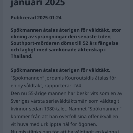
januari 2025
Publicerad 2025-01-24
Spökmannen åtalas återigen för våldtäkt, stor
ökning av sprängningar den senaste tiden,
Southport-mördaren döms till 52 års fängelse
och lagligt med samkönade äktenskap i
Thailand.
Spökmannen åtalas återigen för våldtäkt.
”Spökmannen” Jordanis Kouroutsidis åtalas för
en ny våldtäkt, rapporterar TV4.
Den nu 55-årige mannen har beskrivits som en av
Sveriges värsta serievåldtäktsmän som våldtagit
kvinnor sedan 1980-talet. Namnet ”Spökmannen”
kommer från att han överföll sina offer ikväll en
vit huva med urklippta hål för ögonen.
Nu misstänks han för att ha våldtagit en kvinna i