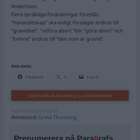
Andersson.
Flera språkliga förändringar föreslås.
”Havandeskap” ska enligt förslaget ändras till
”graviditet”, ”utföra abort ”blir ”göra abort” och
”kvinna” ändras till ”den som är gravid”.
Dela detta:
Facebook
X
E-post
Stöd Para§rafs bevakning av rättssäkerheten
Publicerad
2025-02-05
Ämnesord:
Greta Thunberg
Prenumerera på Para
§
rafs