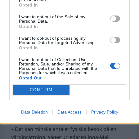
räddningstjänsten till en brand i området
Opted In
Stigslund i norra Gävle. En lägenhet i ett
I want to opt-out of the Sale of my
flerfamiljshuset hade fattat eld.
Personal Data.
Räddningstjänsten fick snabbt branden under
Opted In
kontroll. Inga personskador har rapporterats.
I want to opt-out of processing my
En förundersökning gällande allmänfarlig
Personal Data for Targeted Advertising.
Opted In
vårdslöshet har inletts.
I want to opt-out of Collection, Use,
Abort hemma kan bli lagligt.
Nuvarande
Retention, Sale, and/or Sharing of my
Personal Data that Is Unrelated with the
abortlag är 50 år gammal, nu läggs ett förslag
Purposes for which it was collected.
Opted Out
fram som är tänkt att modernisera den rättsliga
regleringen. Flera förslag har lagts fram, bland
CONFIRM
annat att den som vill avbryta sin graviditet
genom medicinsk abort, ska ha rätt att göra det
Data Deletion
Data Access
Privacy Policy
hemma. Idag krävs att första läkemedlet som
intas ges på sjukhus.
– Det kan minska antalet fysiska besök på en
vårdinrättning, säger utredaren Inga-Maj