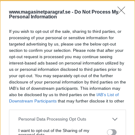
hur många som skadats i dådet.
Händelsen beskrivs av statsminister Ulf
www.magasinetparagraf.se -
Do Not Process My
Kristersson som ”den värsta masskjutningen i
Personal Information
svensk historia.”
If you wish to opt-out of the sale, sharing to third parties, or
Greta Thunberg åtalas efter protest.
Greta
processing of your personal or sensitive information for
targeted advertising by us, please use the below opt-out
Thunberg åtalas efter att ha deltagit i protester
section to confirm your selection. Please note that after your
mot Israel vid Kungliga Tekniska Högskolan i
opt-out request is processed you may continue seeing
Stockholm förra året, rapporterar Expressen.
interest-based ads based on personal information utilized by
Enligt åtalet ska Thunberg ha skrikit, fört oväsen,
us or personal information disclosed to third parties prior to
your opt-out. You may separately opt-out of the further
bankat på rutor och inte lyssnat på polisen.
disclosure of your personal information by third parties on the
Ett 20-tal demonstranter deltog i protesterna och
IAB’s list of downstream participants. This information may
nästan allihopa frihetsberövades på plats. Sju av
also be disclosed by us to third parties on the
IAB’s List of
dem åtalas nu för ohörsamhet mot
Downstream Participants
that may further disclose it to other
third parties.
ordningsmakten, däribland Greta Thunberg.
Demonstrationen saknade också tillstånd.
Personal Data Processing Opt Outs
Brand i Gävle.
Under tisdagen larmades
I want to opt-out of the Sharing of my
personal data.