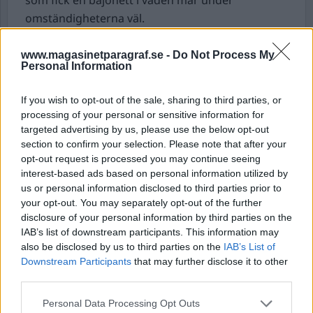
som fick en bajonett i vaden mår under
omständigheterna väl.
Tidigare i år inträffade en olycka vid slottet när en
högvakt spetsades av sin egen bajonett i
www.magasinetparagraf.se -
Do Not Process My
Personal Information
huvudet. Han fick livshotande skador, men
överlevde.
If you wish to opt-out of the sale, sharing to third parties, or
processing of your personal or sensitive information for
Socialtjänstchef hade relation med
targeted advertising by us, please use the below opt-out
gängledare.
En kvinnlig chef på socialtjänsten i
section to confirm your selection. Please note that after your
Södertälje hade en relation med en ledare i det
opt-out request is processed you may continue seeing
interest-based ads based on personal information utilized by
kriminella nätverket Foxtrot, rapporterar
us or personal information disclosed to third parties prior to
Länstidningen.
your opt-out. You may separately opt-out of the further
Kvinnan ansvarade för att placera barn och
disclosure of your personal information by third parties on the
ungdomar på HVB- och familjehem. Samtidigt
IAB’s list of downstream participants. This information may
also be disclosed by us to third parties on the
IAB’s List of
har mannen haft ledande roller i flera bolag som
Downstream Participants
that may further disclose it to other
tagit emot familjehemsplacerade ungdomar.
third parties.
Kvinnan säger till LT att hon haft en kortare
relation med mannen 2021. ”Detta ligger mig
Personal Data Processing Opt Outs