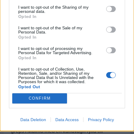
långt bak i tiden och jag har lämnat det bakom
I want to opt-out of the Sharing of my
mig. Det påverkar på inget sätt min yrkesroll”.
personal data.
Opted In
Foxtrot-mannen avtjänar idag ett fängelsestraff
på drygt fem år för försök till grovt
I want to opt-out of the Sale of my
Personal Data.
narkotikabrott och grovt skattebrott.
Opted In
Foxtrotnätverkets våldskoordinator åtalas.
En
I want to opt-out of processing my
Personal Data for Targeted Advertising.
29-årig man som pekats ut som den person som
Opted In
koordinerat mord och andra våldsdåd åt
I want to opt-out of Collection, Use,
Foxtrotnätverket, åtalas nu. Han har gömt sig
Retention, Sale, and/or Sharing of my
Personal Data that Is Unrelated with the
bakom aliaset ”Ghost” när han styrt och gett
Purposes for which it was collected.
order om ett flertal attentat.
En av punkterna
Opted Out
som åklagare driver vidare gäller mordet på en
CONFIRM
15-årig pojke. Han sköts till döds på en
sushirestaurang i Skogås under 2023.
Data Deletion
Data Access
Privacy Policy
Kaffetjuvar greps på bar gärning.
Två män
greps i Malmö med en kundvagn fylld till