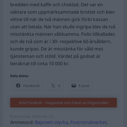
bredden med kaffe och choklad. Det var en
väktare som uppmärksammade brottet och blev
vittne till när de två männen gick förbi kassan
utan att betala. När han skulle ingripa blev de två
misstänkta männen våldsamma.
Polis tillkallades
och de två som är i 30- respektive 60-årsåldern,
kunde gripas. De är misstänka för våld mot
tjänsteman och stöld. Värdet på godset är
beräknat till cirka 10 000 kr.
Dela detta:
Facebook
X
E-post
Stöd Para§raf – magasinet som hatas av högertrollen
Publicerad
2025-04-13
Ämnesord:
Bajonett-olycka
,
Foxtrotnätverket
,