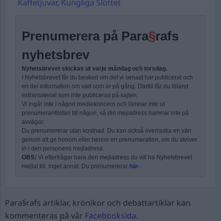
Kaffetjuvar
,
Kungliga Slottet
Prenumerera på Para
§
rafs
nyhetsbrev
Nyhetsbrevet skickas ut varje måndag och torsdag.
I Nyhetsbrevet får du besked om det vi senast har publicerat och
en del information om vad som är på gång. Därtill får du ibland
extramaterial som inte publiceras på sajten.
Vi ingår inte i någon mediekoncern och lämnar inte ut
prenumerantlistan till någon, så din mejladress hamnar inte på
avvägar.
Du prenumererar utan kostnad. Du kan också överraska en vän
genom att ge honom eller henne en prenumeration, om du skriver
in i den personens mejladress.
OBS:
Vi efterfrågar bara den mejladress du vill ha Nyhetsbrevet
mejlat till, inget annat. Du prenumererar
här
.
Para§rafs artiklar, krönikor och debattartiklar kan
kommenteras på vår
Facebooksida
.