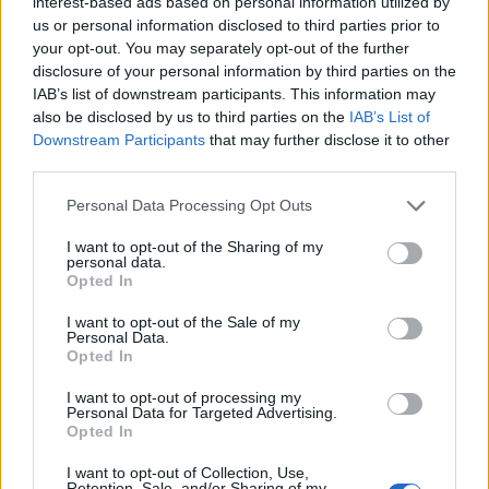
till åtal, förklarar Henrik Dahlström som varit
interest-based ads based on personal information utilized by
us or personal information disclosed to third parties prior to
polisens kommenderingschef.
your opt-out. You may separately opt-out of the further
Utöver utredningen gällande skjutningen har
disclosure of your personal information by third parties on the
polisen jobbat med att spåra kryptotransaktioner
IAB’s list of downstream participants. This information may
som Ricard Andersson gjort för att köpa
also be disclosed by us to third parties on the
IAB’s List of
Downstream Participants
that may further disclose it to other
narkotika mellan åren 2019–2021.
third parties.
– Vi ser att han bytte tillvägagångssätt och kom
efter 2021 fortsätta att genomföra köp men via
Personal Data Processing Opt Outs
en så kallad växlare, så vi kan i praktiken inte se
I want to opt-out of the Sharing of my
vart pengarna efter det tog vägen, spåren
personal data.
Opted In
stannar hittills hos växlaren, säger
utredningsledaren Kristoffer Zickbauer.
I want to opt-out of the Sale of my
Personal Data.
Opted In
Man dömd för sexuella övergrepp mot 24
minderåriga flickor.
I måndags dömdes en man i
I want to opt-out of processing my
Personal Data for Targeted Advertising.
30-årsåldern till fängelse i fem år och tio
Opted In
månader av Sundsvalls tingsrätt. Enligt domen
I want to opt-out of Collection, Use,
döms han bland annat för tolv fall av våldtäkt, 23
Retention, Sale, and/or Sharing of my