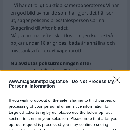
– Vi har otroligt duktiga kameraoperatörer. Vi har
en god bild av hur de som har gjort det här ser
ut, säger polisens presstalesperson Carina
Skagerlind till Aftonbladet.
Några timmar efter skottlossningen kunde två
pojkar under 18 år gripas, båda är anhållna och
misstänkta för grovt vapenbrott.
Nu avslutas polisutredningen efter
massmordet i Örebro.
Cirka fyra månader efter
masskjutningen på Campus Risbergska i Örebro
www.magasinetparagraf.se -
Do Not Process My
läggs nu utredningen ner, meddelade polisen
Personal Information
under måndagen.
If you wish to opt-out of the sale, sharing to third parties, or
– Nedläggningsbeslutet är en del i
processing of your personal or sensitive information for
rättsprocessen och sker med anledning av att
targeted advertising by us, please use the below opt-out
den ende misstänkte gärningsmannen är död
section to confirm your selection. Please note that after your
och ärendet därför inte kommer att kunna leda
opt-out request is processed you may continue seeing