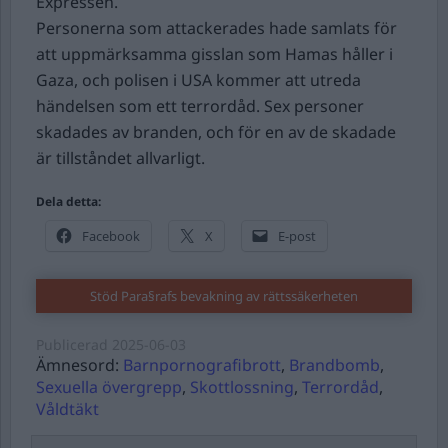
Expressen.
Personerna som attackerades hade samlats för
att uppmärksamma gisslan som Hamas håller i
Gaza, och polisen i USA kommer att utreda
händelsen som ett terrordåd. Sex personer
skadades av branden, och för en av de skadade
är tillståndet allvarligt.
Dela detta:
Facebook
X
E-post
Stöd Para§rafs bevakning av rättssäkerheten
Publicerad
2025-06-03
Ämnesord:
Barnpornografibrott
,
Brandbomb
,
Sexuella övergrepp
,
Skottlossning
,
Terrordåd
,
Våldtäkt