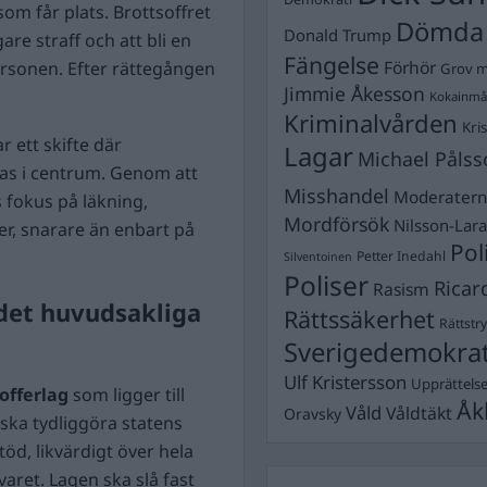
om får plats. Brottsoffret
Dömda
Donald Trump
re straff och att bli en
Fängelse
Förhör
ersonen. Efter rättegången
Grov m
Jimmie Åkesson
Kokainmå
Kriminalvården
Kri
 ett skifte där
Lagar
Michael Pålss
ras i centrum. Genom att
Misshandel
Moderater
 fokus på läkning,
Mordförsök
Nilsson-Lar
r, snarare än enbart på
Pol
Petter Inedahl
Silventoinen
Poliser
Ricar
Rasism
 det huvudsakliga
Rättssäkerhet
Rättstr
Sverigedemokra
Ulf Kristersson
Upprättels
offerlag
som ligger till
Åk
Våld
Våldtäkt
Oravsky
ska tydliggöra statens
d, likvärdigt över hela
aret. Lagen ska slå fast