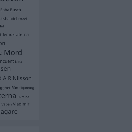
Ebba Busch
isshandel
Israel
let
stdemokraterna
on
Mord
na
ancuent
Nina
isen
d A R Nilsson
ygghet
Rån
Skjutning
terna
Ukraina
Vladimir
e
Vapen
lagare