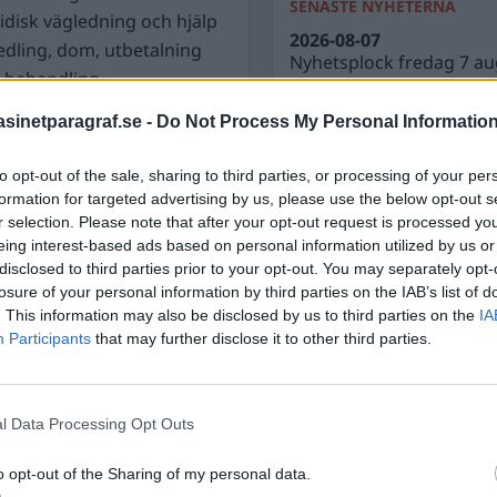
SENASTE NYHETERNA
uridisk vägledning och hjälp
2026-08-07
edling, dom, utbetalning
Nyhetsplock fredag 7 au
g behandling.
2026-08-06
Döda pensionärer är ett b
inetparagraf.se -
Do Not Process My Personal Informatio
het i hela landet
nästa aktieutdelning
to opt-out of the sale, sharing to third parties, or processing of your per
2026-08-06
mmer Brottsoffercentrum
formation for targeted advertising by us, please use the below opt-out s
Nyhetsplock torsdag 6 a
kt med stödpersoner,
r selection. Please note that after your opt-out request is processed y
2026-08-05
offret befinner sig. Det
eing interest-based ads based on personal information utilized by us or
Tomma löften från uppbl
a, särskilt för dem i
disclosed to third parties prior to your opt-out. You may separately opt-
losure of your personal information by third parties on the IAB’s list of
2026-08-05
Nyhetsplock onsdag 5 a
. This information may also be disclosed by us to third parties on the
IA
Participants
that may further disclose it to other third parties.
ch förändrad
l Data Processing Opt Outs
ån det traditionella
ster sida vid sida med
o opt-out of the Sharing of my personal data.