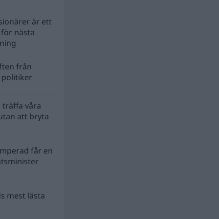
ionärer är ett
s för nästa
lning
ten från
politiker
 träffa våra
tan att bryta
mperad får en
atsminister
s mest lästa