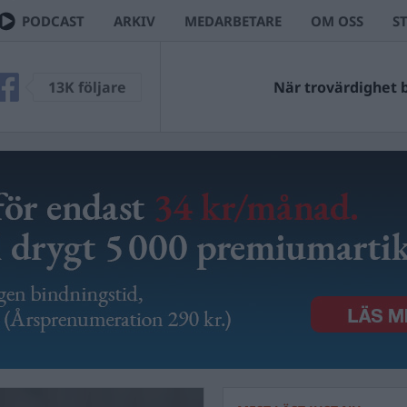
PODCAST
ARKIV
MEDARBETARE
OM OSS
S
13K följare
När trovärdighet bl