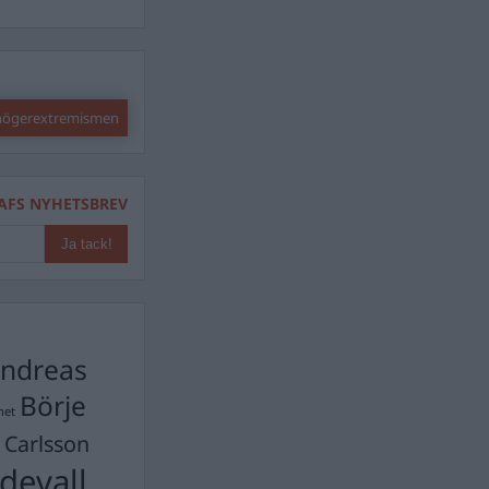
 högerextremismen
AFS NYHETSBREV
ndreas
Börje
het
 Carlsson
devall