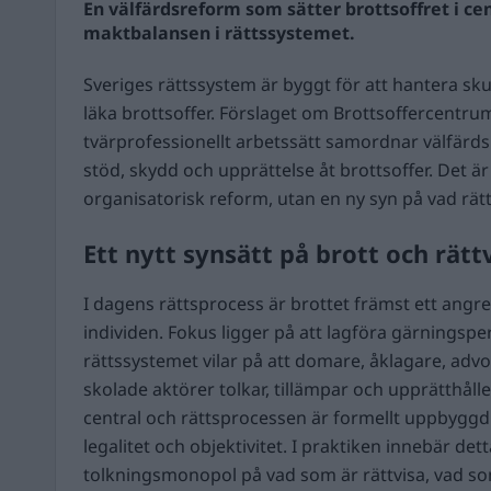
En välfärdsreform som sätter brottsoffret i c
maktbalansen i rättssystemet.
Sveriges rättssystem är byggt för att hantera skuld
läka brottsoffer. Förslaget om Brottsoffercentrum
tvärprofessionellt arbetssätt samordnar välfärds
stöd, skydd och upprättelse åt brottsoffer. Det är
organisatorisk reform, utan en ny syn på vad rätt
Ett nytt synsätt på brott och rätt
I dagens rättsprocess är brottet främst ett angre
individen. Fokus ligger på att lagföra gärningsp
rättssystemet vilar på att domare, åklagare, advo
skolade aktörer tolkar, tillämpar och upprätthålle
central och rättsprocessen är formellt uppbyggd 
legalitet och objektivitet. I praktiken innebär detta
tolkningsmonopol på vad som är rättvisa, vad som 