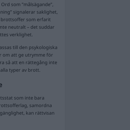
e. Ord som ”målsägande”,
sning” signalerar saklighet,
brottsoffer som erfarit
 inte neutralt – det suddar
ttes verklighet.
ssas till den psykologiska
lar om att ge utrymme för
 så att en rättegång inte
alla typer av brott.
e
ttsstat som inte bara
 Brottsofferlag, samordna
lgänglighet, kan rättvisan