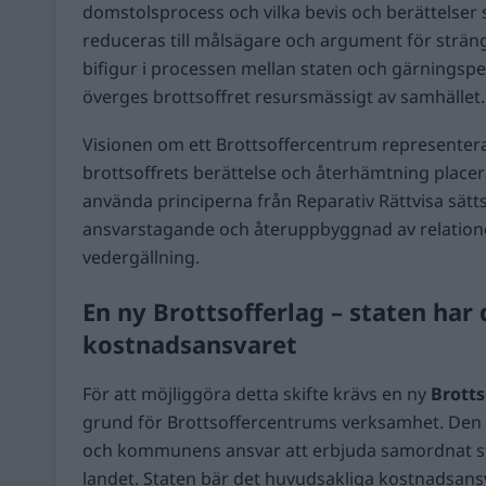
domstolsprocess och vilka bevis och berättelser s
reduceras till målsägare och argument för stränga
bifigur i processen mellan staten och gärningsp
överges brottsoffret resursmässigt av samhället.
Visionen om ett Brottsoffercentrum representerar
brottsoffrets berättelse och återhämtning place
använda principerna från Reparativ Rättvisa sätts
ansvarstagande och återuppbyggnad av relatione
vedergällning.
En ny Brottsofferlag – staten har
kostnadsansvaret
För att möjliggöra detta skifte krävs en ny
Brotts
grund för Brottsoffercentrums verksamhet. Den 
och kommunens ansvar att erbjuda samordnat stö
landet. Staten bär det huvudsakliga kostnadsansv