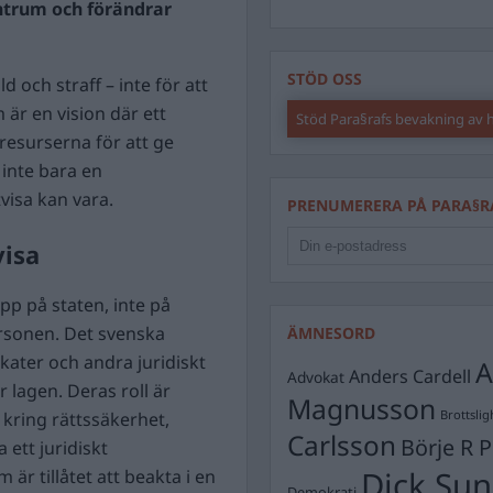
entrum och förändrar
STÖD OSS
 och straff – inte för att
 är en vision där ett
Stöd Para§rafs bevakning av
resurserna för att ge
 inte bara en
visa kan vara.
PRENUMERERA PÅ PARA§R
visa
pp på staten, inte på
ersonen. Det svenska
ÄMNESORD
kater och andra juridiskt
A
Anders Cardell
Advokat
r lagen. Deras roll är
Magnusson
Brottslig
kring rättssäkerhet,
Carlsson
Börje R P
 ett juridiskt
Dick Sun
är tillåtet att beakta i en
Demokrati