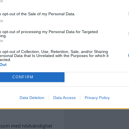
bär att andra
In
ättvisa definieras och
o opt-out of the Sale of my Personal Data.
In
et – något som kan väcka
to opt-out of processing my Personal Data for Targeted
ing.
In
heten, lika behandling,
o opt-out of Collection, Use, Retention, Sale, and/or Sharing
rser. Utan ett
ersonal Data that Is Unrelated with the Purposes for which it
lected.
ssystem som fortsätter att
Out
CONFIRM
an
vhumaniserande – ett
Data Deletion
Data Access
Privacy Policy
diska termer och deras
åk som med nödvändighet