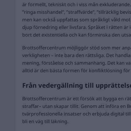
är formellt, tekniskt och i viss mån exkluderand
”ringa misshandel”, ”straffvärde”, ”tillräcklig bevi
men kan också uppfattas som språkligt våld mot 
djup förnedring eller livsfara. Språket i rätten är
bort det existentiella och kan förminska den utsa
Brottsoffercentrum möjliggör stöd som mer anpa
verkligheten – inte bara den rättsliga. Det hand
mening, förståelse och sammanhang. Det kan vara
alltid är den bästa formen för konfliktlösning för 
Från vedergällning till upprättels
Brottsoffercentrum är ett försök att bygga en rä
straffar– utan skapar tillit. Genom att införa en
tvärprofessionella insatser och erbjuda digital til
bli en väg till läkning.