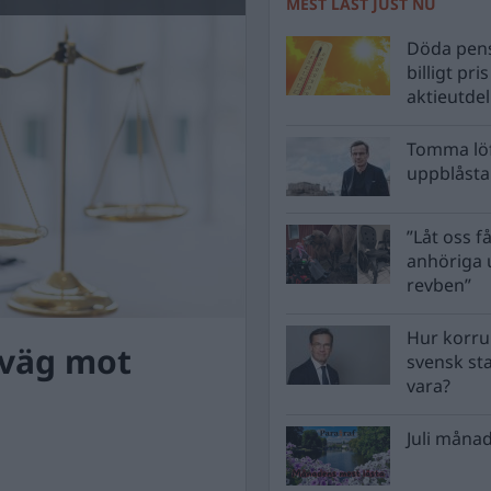
MEST LÄST JUST NU
Döda pens
billigt pri
aktieutde
Tomma löf
uppblåsta 
”Låt oss få
anhöriga u
revben”
Hur korru
 väg mot
svensk st
vara?
Juli månad