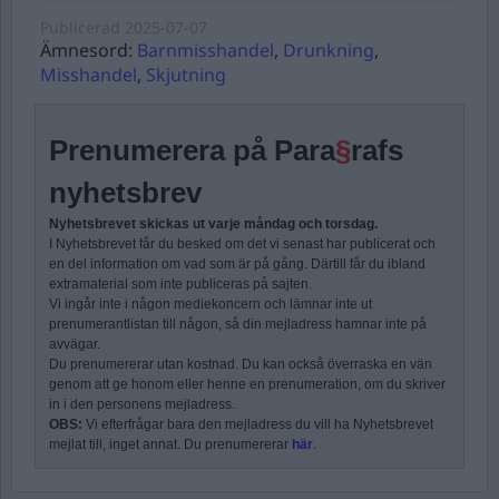
Publicerad
2025-07-07
Ämnesord:
Barnmisshandel
,
Drunkning
,
Misshandel
,
Skjutning
Prenumerera på Para
§
rafs
nyhetsbrev
Nyhetsbrevet skickas ut varje måndag och torsdag.
I Nyhetsbrevet får du besked om det vi senast har publicerat och
en del information om vad som är på gång. Därtill får du ibland
extramaterial som inte publiceras på sajten.
Vi ingår inte i någon mediekoncern och lämnar inte ut
prenumerantlistan till någon, så din mejladress hamnar inte på
avvägar.
Du prenumererar utan kostnad. Du kan också överraska en vän
genom att ge honom eller henne en prenumeration, om du skriver
in i den personens mejladress.
OBS:
Vi efterfrågar bara den mejladress du vill ha Nyhetsbrevet
mejlat till, inget annat. Du prenumererar
här
.