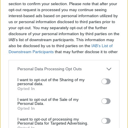
section to confirm your selection. Please note that after your
respektive 30-årsåldern, hamnat i en ”hätsk
opt-out request is processed you may continue seeing
ordväxling” på en parkering utanför en
interest-based ads based on personal information utilized by
livsmedelsbutik. Situationen eskalerade och den
us or personal information disclosed to third parties prior to
your opt-out. You may separately opt-out of the further
äldre av de två männen körde på den yngre med
disclosure of your personal information by third parties on the
sin bil. Påkörningen skedde i låg hastighet,
IAB’s list of downstream participants. This information may
därmed skadades ingen. Mannen i 55-årsåldern
also be disclosed by us to third parties on the
IAB’s List of
är misstänkt för misshandel.
Downstream Participants
that may further disclose it to other
third parties.
Två pojkar misstänkta för skjutning.
Under
Personal Data Processing Opt Outs
lördagen besköts en bostad i Surahammar, ingen
ska ha skadats vid brottet. I samband med
I want to opt-out of the Sharing of my
personal data.
insatsen identifierades två pojkar som bedömdes
Opted In
vara inblandade i skjutningen. De
I want to opt-out of the Sale of my
frihetsberövades som misstänkta för
Personal Data.
mordförsök och grovt vapenbrott. ”Efter förhör
Opted In
blev de omhändertagna av socialtjänsten då
I want to opt-out of processing my
båda pojkarna är minderåriga. Ingen annan
Personal Data for Targeted Advertising.
Opted In