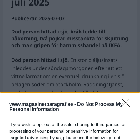
juli 2025
Publicerad 2025-07-07
Död person hittad i sjö, bråk ledde till
påkörning, två pojkar misstänkta för skjutning
och man gripen för barnmisshandel på IKEA.
Död person hittad i sjö.
En stor blåljusinsats
inleddes under söndagsmorgonen efter att ett
vittne larmat om en eventuell drunkning i en sjö
belägen söder om Stockholm. Räddningstjänst,
ambulans och polis skickades till platsen.
Blåljuspersonal kunde snabbt konstatera att
www.magasinetparagraf.se -
Do Not Process My
personen ifråga var avliden. Det finns ingen
Personal Information
misstanke om brott.
If you wish to opt-out of the sale, sharing to third parties, or
Bråk ledde till påkörning.
Polis kallades till ett
processing of your personal or sensitive information for
targeted advertising by us, please use the below opt-out
bråk i Örebro efter att två män, i 55-årsåldern