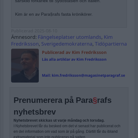
särskild förkärlek till Sydostasien och Italien.
Kim är en av Para§rafs fasta krönikörer.
Publicerad
2025-08-10
Ämnesord:
Fängelseplatser utomlands
,
Kim
Fredriksson
,
Sverigedemokraterna
,
Tidöpartierna
Publicerad av Kim Fredriksson
Läs alla artiklar av Kim Fredriksson
Mail:
kim.fredriksson@magasinetparagraf.se
Prenumerera på Para
§
rafs
nyhetsbrev
Nyhetsbrevet skickas ut varje måndag och torsdag.
I Nyhetsbrevet får du besked om det vi senast har publicerat och
en del information om vad som är på gång. Därtill får du ibland
extramaterial som inte publiceras på sajten.