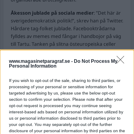
Åkesson jublade på sociala medier
: ”Det här är
sverigedemokratisk politik!”, skrev han på Twitter.
Hårdare tag-folket jublade. Facebooktrådarna
fylldes av memes med fångar i handbojor på väg
till Tartu. Tanken på slitna östeuropeiska celler
med kackerlackor, skärpta regler och kalla
duschar fick vissa att nästan tugga fradga av
www.magasinetparagraf.se -
Do Not Process My
Personal Information
förtjusning. Nu skulle ”buset” äntligen få vad de
förtjänar.
If you wish to opt-out of the sale, sharing to third parties, or
processing of your personal or sensitive information for
Men sedan dess har det blivit märkligt tyst. Och
targeted advertising by us, please use the below opt-out
det finns en anledning till det.
section to confirm your selection. Please note that after your
opt-out request is processed you may continue seeing
Fängelset i Tartu är inte direkt en sovjetisk
interest-based ads based on personal information utilized by
ruin.
Det är en toppmodern anstalt, byggd 2002,
us or personal information disclosed to third parties prior to
med egna duschar, friskvårdsytor,
your opt-out. You may separately opt-out of the further
disclosure of your personal information by third parties on the
konstnärsateljé och celler som får många