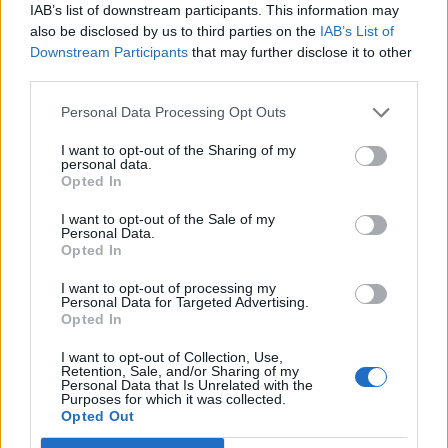
IAB’s list of downstream participants. This information may
svenska studentlägenheter att framstå som de
also be disclosed by us to third parties on the
IAB’s List of
där imaginära sovjetruinerna. Den svenska
Downstream Participants
that may further disclose it to other
avdelningen kommer att lyda under estnisk lag,
third parties.
med svenska tilläggsregler, svenska rutiner – och
Personal Data Processing Opt Outs
svensk personal. Jodå, Kriminalvården söker
redan nu svensktalande personal som vill jobba i
I want to opt-out of the Sharing of my
personal data.
Estland.
Opted In
För den som hoppats på att få se hårdföre Ivan
I want to opt-out of the Sale of my
Personal Data.
banka batong
i kalla betongkorridorer: sorry.
Opted In
Det blir snarare Kriminalvårds-Irene med
I want to opt-out of processing my
legitimerad samtalsterapi. Och det blir ännu
Personal Data for Targeted Advertising.
Opted In
värre – åtminstone ur ett SD-perspektiv.
I want to opt-out of Collection, Use,
Eftersom de intagna fortfarande lyder under
Retention, Sale, and/or Sharing of my
Personal Data that Is Unrelated with the
svenska tilläggsregler har de rätt till
Purposes for which it was collected.
Opted Out
permissioner. Inget konstigt i det. Permissioner
är både nödvändigt och rimligt. I avtalet med