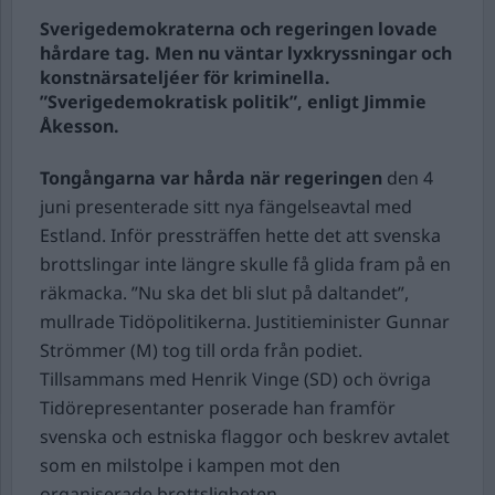
Sverigedemokraterna och regeringen lovade
hårdare tag. Men nu väntar lyxkryssningar och
konstnärsateljéer för kriminella.
”Sverigedemokratisk politik”, enligt Jimmie
Åkesson.
Tongångarna var hårda när regeringen
den 4
juni presenterade sitt nya fängelseavtal med
Estland. Inför pressträffen hette det att svenska
brottslingar inte längre skulle få glida fram på en
räkmacka. ”Nu ska det bli slut på daltandet”,
mullrade Tidöpolitikerna. Justitieminister Gunnar
Strömmer (M) tog till orda från podiet.
Tillsammans med Henrik Vinge (SD) och övriga
Tidörepresentanter poserade han framför
svenska och estniska flaggor och beskrev avtalet
som en milstolpe i kampen mot den
organiserade brottsligheten.