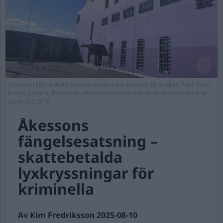
Fängelset i Estland dit svenska intagna kan komma att skickas. Foto: Tartu
Prison, Estonia, Attribution, https://commons.wikimedia.org/w/index.php?
curid=2621918
Åkessons
fängelsesatsning –
skattebetalda
lyxkryssningar för
kriminella
Av Kim Fredriksson 2025-08-10