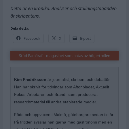
Detta är en krönika. Analyser och ställningstaganden
är skribentens.
Dela detta:
Facebook
X
E-post
Stöd Para§raf – magasinet som hatas av högertrollen
Kim Fredriksson
är journalist, skribent och debattör.
Han har skrivit för tidningar som Aftonbladet, Aktuellt
Fokus, Arbetaren och Brand, samt producerat
researchmaterial till andra etablerade medier.
Född och uppvuxen i Malmö, göteborgare sedan tio år.
På fritiden sysslar han gärna med gastronomi med en