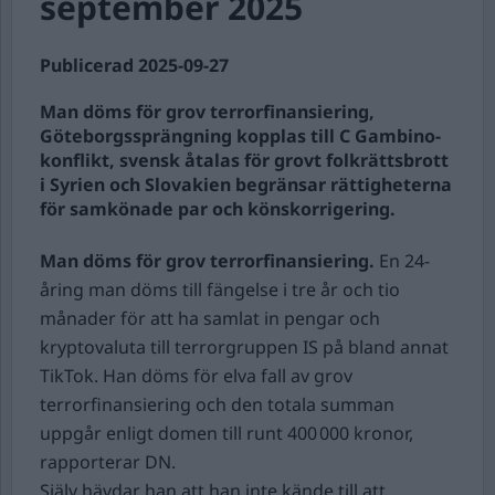
september 2025
Publicerad 2025-09-27
Man döms för grov terrorfinansiering,
Göteborgssprängning kopplas till C Gambino-
konflikt, svensk åtalas för grovt folkrättsbrott
i Syrien och Slovakien begränsar rättigheterna
för samkönade par och könskorrigering.
Man döms för grov terrorfinansiering.
En 24-
åring man döms till fängelse i tre år och tio
månader för att ha samlat in pengar och
kryptovaluta till terrorgruppen IS på bland annat
TikTok. Han döms för elva fall av grov
terrorfinansiering och den totala summan
uppgår enligt domen till runt 400 000 kronor,
rapporterar DN.
Själv hävdar han att han inte kände till att