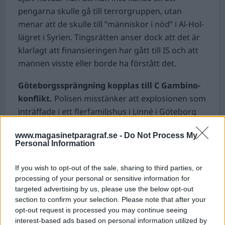
pengarna skulle gå till terrorgruppen, utan
menar att de skulle till ”människor i nöd” i Al-Hol-
lägret i Syrien. Tingsrätten anser dock att det är
klarlagt att finansieringen har gått till IS och att
mannen visste eller borde ha förstått det.
Göteborgssprängning kopplas till C Gambino-
konflikt.
Polisen misstänker att explosionen som
inträffade i ett flerfamiljshus i Linné i Göteborg
under fredagsnatten kopplas till mordet på
www.magasinetparagraf.se -
Do Not Process My
rapparen C Gambino, rapporterar Göteborgs-
Personal Information
Posten.
På adressen bor en anhörig till en man som
If you wish to opt-out of the sale, sharing to third parties, or
jobbat med artistens musik. Tidigare har han
processing of your personal or sensitive information for
också bott där själv.
targeted advertising by us, please use the below opt-out
section to confirm your selection. Please note that after your
Flera av C Gambinos tidigare kollegor har hotats
opt-out request is processed you may continue seeing
efter mordet, som kopplas till konflikten mellan
interest-based ads based on personal information utilized by