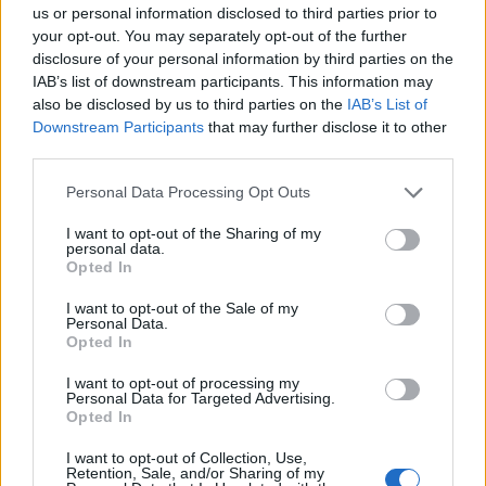
två kriminella gäng i Biskopsgården. Av hoten
us or personal information disclosed to third parties prior to
framkommer bilden att det södra nätverket tycks
your opt-out. You may separately opt-out of the further
disclosure of your personal information by third parties on the
ha ansett att rapparens musik finansierat
IAB’s list of downstream participants. This information may
rivalerna, trots att han själv inte var
also be disclosed by us to third parties on the
IAB’s List of
gängkriminell.
Downstream Participants
that may further disclose it to other
third parties.
Svensk åtalas för grovt folkrättsbrott i Syrien.
Personal Data Processing Opt Outs
Åklagare har väckt åtal mot en 55-årig svensk
medborgare för två fall av grovt folkrättsbrott i
I want to opt-out of the Sharing of my
personal data.
Syrien. Händelserna skett i Yarmouk under
Opted In
början av 2012 och 2013.
Mannen åtalas för delaktighet i ett angrepp på
I want to opt-out of the Sale of my
Personal Data.
en fredlig demonstration där flera personer
Opted In
dödades och skadades, samt för att ha
I want to opt-out of processing my
bemannat en vägspärr och deltagit i gripandet av
Personal Data for Targeted Advertising.
Opted In
civila. De gripna ska sedan ha lämnats över till
den syriska säkerhetstjänsten som styrdes av
I want to opt-out of Collection, Use,
Retention, Sale, and/or Sharing of my
dåvarande diktatorn Bashar al-Assad.