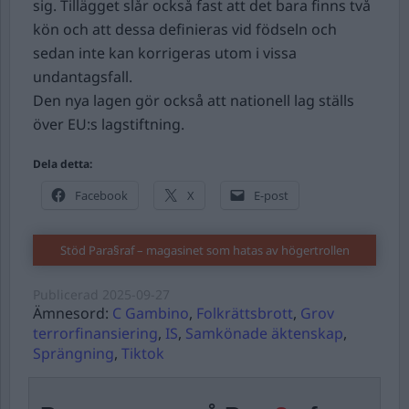
sig. Tillägget slår också fast att det bara finns två
kön och att dessa definieras vid födseln och
sedan inte kan korrigeras utom i vissa
undantagsfall.
Den nya lagen gör också att nationell lag ställs
över EU:s lagstiftning.
Dela detta:
Facebook
X
E-post
Stöd Para§raf – magasinet som hatas av högertrollen
Publicerad
2025-09-27
Ämnesord:
C Gambino
,
Folkrättsbrott
,
Grov
terrorfinansiering
,
IS
,
Samkönade äktenskap
,
Sprängning
,
Tiktok