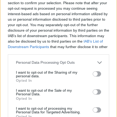
section to confirm your selection. Please note that after your
ambulans larmades runt lunch i tisdags till en
opt-out request is processed you may continue seeing
adress i Nynäshamn där en kvinna blivit
interest-based ads based on personal information utilized by
misshandlad. Kvinnan tog sig ut från lägenheten
us or personal information disclosed to third parties prior to
på egen hand där överfallet skett, och fördes i
your opt-out. You may separately opt-out of the further
disclosure of your personal information by third parties on the
väg med ambulans. En man i 60-årsåldern greps i
IAB’s list of downstream participants. This information may
närheten av adressen och är misstänkt för grov
also be disclosed by us to third parties on the
IAB’s List of
misshandel. Lägenheten spärrades av i väntan på
Downstream Participants
that may further disclose it to other
att kriminaltekniker anlände till platsen.
third parties.
Personal Data Processing Opt Outs
Fritagning från Migrationsverket.
Under natten
till tisdag fritogs fyra personer från
I want to opt-out of the Sharing of my
personal data.
Migrationsverkets anläggning i Ljungbyhed.
Opted In
– Det är en rymning med hjälp utifrån där man
med verktyg har sågat sig igenom stängsel och
I want to opt-out of the Sale of my
Personal Data.
kunnat hjälpa sina kamrater, säger Maria
Opted In
Lindgren, sektionschef för Migrationsverkets
I want to opt-out of processing my
region syd till Aftonbladet.
Personal Data for Targeted Advertising.
Opted In