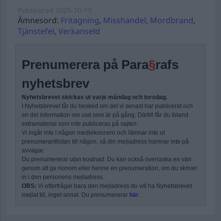
Publicerad
2025-10-15
Ämnesord:
Fritagning
,
Misshandel
,
Mordbrand
,
Tjänstefel
,
Verkanseld
Prenumerera på Para
§
rafs
nyhetsbrev
Nyhetsbrevet skickas ut varje måndag och torsdag.
I Nyhetsbrevet får du besked om det vi senast har publicerat och
en del information om vad som är på gång. Därtill får du ibland
extramaterial som inte publiceras på sajten.
Vi ingår inte i någon mediekoncern och lämnar inte ut
prenumerantlistan till någon, så din mejladress hamnar inte på
avvägar.
Du prenumererar utan kostnad. Du kan också överraska en vän
genom att ge honom eller henne en prenumeration, om du skriver
in i den personens mejladress.
OBS:
Vi efterfrågar bara den mejladress du vill ha Nyhetsbrevet
mejlat till, inget annat. Du prenumererar
här
.