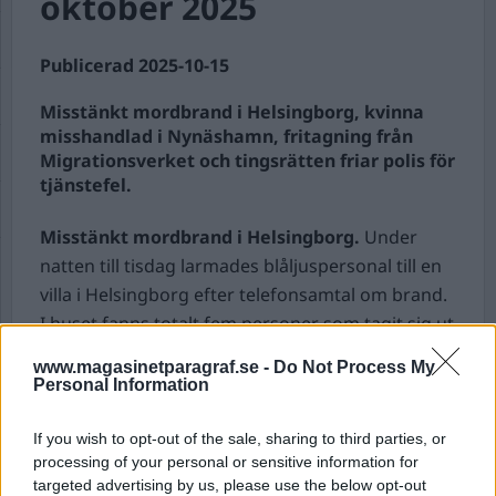
oktober 2025
Publicerad 2025-10-15
Misstänkt mordbrand i Helsingborg, kvinna
misshandlad i Nynäshamn, fritagning från
Migrationsverket och tingsrätten friar polis för
tjänstefel.
Misstänkt mordbrand i Helsingborg.
Under
natten till tisdag larmades blåljuspersonal till en
villa i Helsingborg efter telefonsamtal om brand.
I huset fanns totalt fem personer som tagit sig ut
på egen hand, tre fördes till sjukhus med
www.magasinetparagraf.se -
Do Not Process My
lindrigare skador. Polisen spärrade av platsen,
Personal Information
och en förundersökning gällande mordbrand har
inletts.
If you wish to opt-out of the sale, sharing to third parties, or
processing of your personal or sensitive information for
Kvinna misshandlad i Nynäshamn.
Polis och
targeted advertising by us, please use the below opt-out