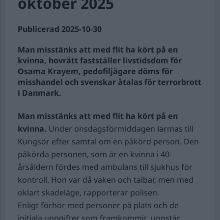
oktober 2025
Publicerad 2025-10-30
Man misstänks att med flit ha kört på en
kvinna, hovrätt fastställer livstidsdom för
Osama Krayem, pedofiljägare döms för
misshandel och svenskar åtalas för terrorbrott
i Danmark.
Man misstänks att med flit ha kört på en
kvinna.
Under onsdagsförmiddagen larmas till
Kungsör efter samtal om en påkörd person. Den
påkörda personen, som är en kvinna i 40-
årsåldern fördes med ambulans till sjukhus för
kontroll. Hon var då vaken och talbar, men med
oklart skadeläge, rapporterar polisen.
Enligt förhör med personer på plats och de
initiala uppgifter som framkommit, uppstår