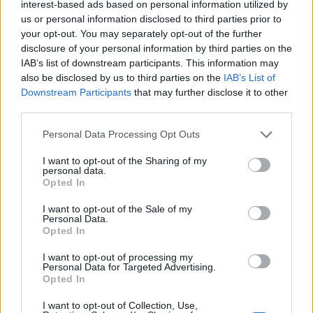
pressmeddelande.
interest-based ads based on personal information utilized by
us or personal information disclosed to third parties prior to
Osama Krayem dömdes i Stockholms tingsrätt
your opt-out. You may separately opt-out of the further
tidigare i år för inblandning i mordet på en
disclosure of your personal information by third parties on the
jordansk stridspilot som 2014 togs till fånga av IS
IAB’s list of downstream participants. This information may
och sedan brändes ihjäl.
also be disclosed by us to third parties on the
IAB’s List of
Downstream Participants
that may further disclose it to other
Krayem har medgett att han var på plats när
third parties.
piloten Muath al-Kasasbeh brändes till döds, men
nekar till att han visste vad som skulle ske. Han
Personal Data Processing Opt Outs
avtjänar sedan tidigare ett fängelsestraff för sin
I want to opt-out of the Sharing of my
roll i terrordåd i Paris 2015 och Bryssel 2016.
personal data.
Opted In
Pedofiljägare döms för misshandel.
Fem unga
I want to opt-out of the Sale of my
män kopplade till den våldsamma gruppen ”Pedo
Personal Data.
Opted In
hunting Sweden” döms i Ångermanlands
tingsrätt för grov misshandel av en man i
I want to opt-out of processing my
Personal Data for Targeted Advertising.
närheten av Resecentrum i Örnsköldsvik.
Opted In
Det var i maj förra året som männen lockade
I want to opt-out of Collection, Use,
brottsoffret till platsen via en dejtingapp. Där