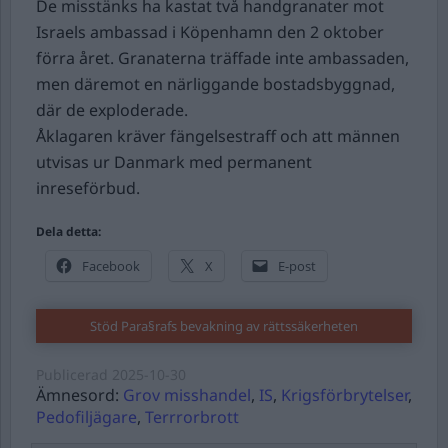
De misstänks ha kastat två handgranater mot
Israels ambassad i Köpenhamn den 2 oktober
förra året. Granaterna träffade inte ambassaden,
men däremot en närliggande bostadsbyggnad,
där de exploderade.
Åklagaren kräver fängelsestraff och att männen
utvisas ur Danmark med permanent
inreseförbud.
Dela detta:
Facebook
X
E-post
Stöd Para§rafs bevakning av rättssäkerheten
Publicerad
2025-10-30
Ämnesord:
Grov misshandel
,
IS
,
Krigsförbrytelser
,
Pedofiljägare
,
Terrrorbrott