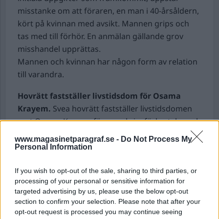
misstanke om att föraren, en man i 40-årsåldern,
kört på kvinnan med avsikt. Mannen grips och
tas med till förhör. En anmälan gällande grov
misshandel upprättas.
Mannen och kvinnan har någon form av relation
till varandra.
Hovrätt fastställer livstidsdom för Osama
Krayem.
Svea hovrätt fastställer livstidsdomen
mot Osama Krayem för grov krigsförbrytelse och
terroristbrott till livstids fängelse.
www.magasinetparagraf.se -
Do Not Process My
”Hovrätten delar tingsrättens bedömningar att
Personal Information
den tilltalade mannen är gärningsman och även
If you wish to opt-out of the sale, sharing to third parties, or
att han agerat med uppsåt. Han ska därför
processing of your personal or sensitive information for
dömas för grov krigsförbrytelse och
targeted advertising by us, please use the below opt-out
terroristbrott”, säger rättens ordförande
section to confirm your selection. Please note that after your
hovrättsrådet Ingela Perklev i ett
opt-out request is processed you may continue seeing