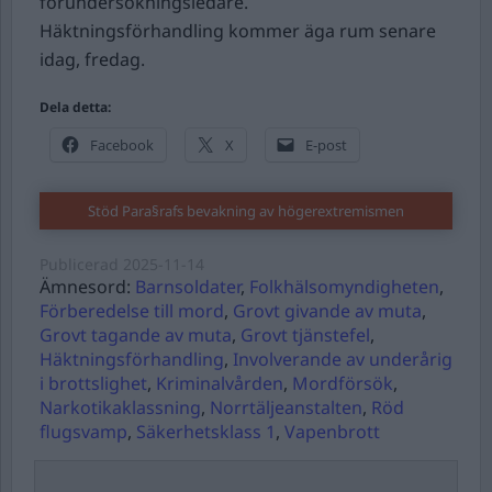
förundersökningsledare.
Häktningsförhandling kommer äga rum senare
idag, fredag.
Dela detta:
Facebook
X
E-post
Stöd Para§rafs bevakning av högerextremismen
Publicerad
2025-11-14
Ämnesord:
Barnsoldater
,
Folkhälsomyndigheten
,
Förberedelse till mord
,
Grovt givande av muta
,
Grovt tagande av muta
,
Grovt tjänstefel
,
Häktningsförhandling
,
Involverande av underårig
i brottslighet
,
Kriminalvården
,
Mordförsök
,
Narkotikaklassning
,
Norrtäljeanstalten
,
Röd
flugsvamp
,
Säkerhetsklass 1
,
Vapenbrott