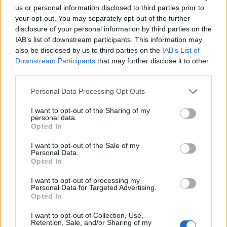
riskerar att drabbas av yrsel, huvudvärk,
us or personal information disclosed to third parties prior to
hallucinationer och koma.
your opt-out. You may separately opt-out of the further
Förslaget har lämnats över till regeringen för
disclosure of your personal information by third parties on the
IAB’s list of downstream participants. This information may
beslut om narkotikaklassning.
also be disclosed by us to third parties on the
IAB’s List of
Downstream Participants
that may further disclose it to other
18-åring döms till fängelse för att ha värvat 13-
third parties.
åring till morduppdrag.
En 18-årig man från
Stockholm gav en 13-åring från Katrineholm i
Personal Data Processing Opt Outs
uppdrag att utföra ett mord. Nu döms han mot
I want to opt-out of the Sharing of my
sitt nekande vid Norrköpings tingsrätt,
personal data.
Opted In
rapporterar P4 Sörmland.
18-åringen döms för förberedelse till mord, grovt
I want to opt-out of the Sale of my
Personal Data.
vapenbrott och involverande av underårig i
Opted In
brottslighet.
I want to opt-out of processing my
Tingsrätten anser även 13-åringen skyldig till
Personal Data for Targeted Advertising.
förberedelse till mord och grovt vapenbrott, men
Opted In
personen döms inte då han är under 15 år.
I want to opt-out of Collection, Use,
Retention, Sale, and/or Sharing of my