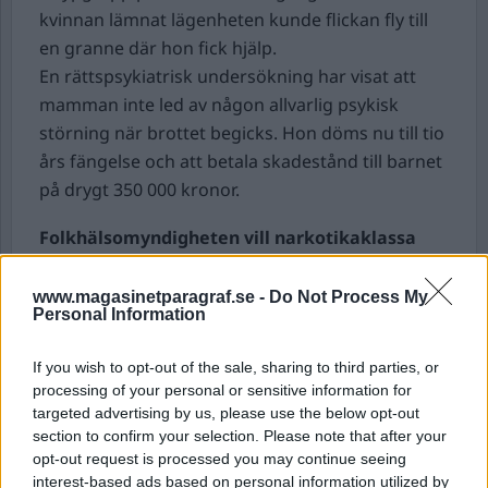
kvinnan lämnat lägenheten kunde flickan fly till
en granne där hon fick hjälp.
En rättspsykiatrisk undersökning har visat att
mamman inte led av någon allvarlig psykisk
störning när brottet begicks. Hon döms nu till tio
års fängelse och att betala skadestånd till barnet
på drygt 350 000 kronor.
Folkhälsomyndigheten vill narkotikaklassa
röd flugsvamp.
Folkhälsomyndigheten vill att
den psykoaktiva substansen muskimol som finns
www.magasinetparagraf.se -
Do Not Process My
Personal Information
i röd flugsvamp narkotikaklassas, då den kan
innebära fara för hälsa och liv och säljs som
If you wish to opt-out of the sale, sharing to third parties, or
godis och e-cigaretter, rapporterar P3 Nyheter.
processing of your personal or sensitive information for
Röd flugsvamp används bland annat av grupper
targeted advertising by us, please use the below opt-out
som sysslar med alternativmedicin och den har
section to confirm your selection. Please note that after your
opt-out request is processed you may continue seeing
blivit populär på sociala medier. Användare
interest-based ads based on personal information utilized by