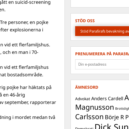
ått en suicid-screening
en.
STÖD OSS
 Tre personer, en pojke
efter explosionerna i
Stöd Para§rafs bevakning av
 vid ett flerfamiljshus.
, och en man i 70-
PRENUMERERA PÅ PARA§R
 vid ett flerfamiljshus
annat bostadsområde.
rig pojke har häktats på
ÄMNESORD
å en 46-årig
A
Anders Cardell
Advokat
av september, rapporterar
Magnusson
Brottslig
Carlsson
Börje R P
ndning i mordet medan två
Dick Sun
Demokrati