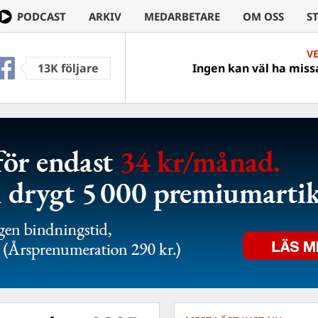
PODCAST
ARKIV
MEDARBETARE
OM OSS
S
V
13K följare
Ingen kan väl ha missa