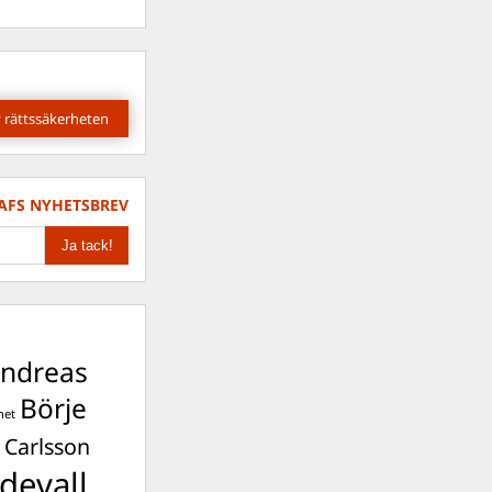
 rättssäkerheten
AFS NYHETSBREV
ndreas
Börje
het
 Carlsson
devall