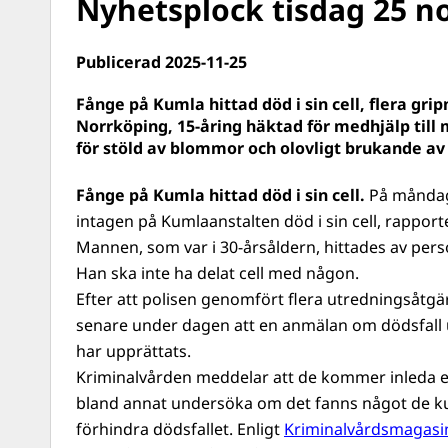
Nyhetsplock tisdag 25 
Publicerad 2025-11-25
Fånge på Kumla hittad död i sin cell, flera grip
Norrköping, 15-åring häktad för medhjälp till 
för stöld av blommor och olovligt brukande av 
Fånge på Kumla hittad död i sin cell.
På månda
intagen på Kumlaanstalten död i sin cell, rappor
Mannen, som var i 30-årsåldern, hittades av pers
Han ska inte ha delat cell med någon.
Efter att polisen genomfört flera utredningsåtg
senare under dagen att en anmälan om dödsfall
har upprättats.
Kriminalvården meddelar att de kommer inleda en
bland annat undersöka om det fanns något de ku
förhindra dödsfallet. Enligt
Kriminalvårdsmagasi