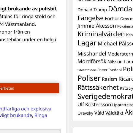
Dömda
igt brukande av polisbil.
Donald Trump
alas för ringa stöld och
Fängelse
Förhör
Grov m
 P4 Västmanland.
Jimmie Åkesson
Kokainmå
ronor från en
Kriminalvården
Kri
nstebilar under en helg i
Lagar
Michael Pålss
Misshandel
Moderater
Mordförsök
Nilsson-Lar
Pol
Petter Inedahl
Silventoinen
Poliser
Ricar
Rasism
Rättssäkerhet
kerheten
Rättstr
Sverigedemokra
Ulf Kristersson
Upprättels
dfarliga och explosiva
Åk
Våld
Våldtäkt
Oravsky
vligt brukande
,
Ringa