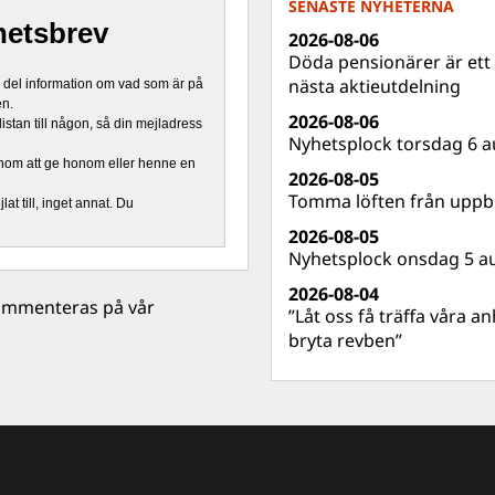
SENASTE NYHETERNA
hetsbrev
2026-08-06
Döda pensionärer är ett b
nästa aktieutdelning
n del information om vad som är på
en.
2026-08-06
stan till någon, så din mejladress
Nyhetsplock torsdag 6 a
nom att ge honom eller henne en
2026-08-05
Tomma löften från uppbl
at till, inget annat. Du
2026-08-05
Nyhetsplock onsdag 5 a
2026-08-04
 kommenteras på vår
”Låt oss få träffa våra a
bryta revben”