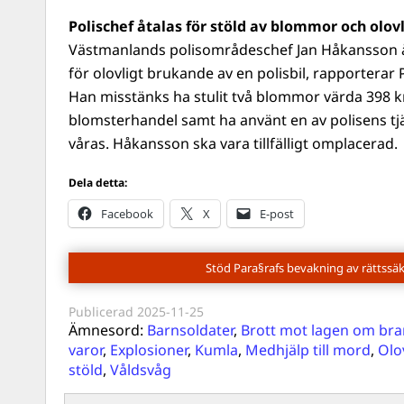
Polischef åtalas för stöld av blommor och olovl
Västmanlands polisområdeschef Jan Håkansson åt
för olovligt brukande av en polisbil, rapporterar
Han misstänks ha stulit två blommor värda 398 k
blomsterhandel samt ha använt en av polisens tjä
våras. Håkansson ska vara tillfälligt omplacerad.
Dela detta:
Facebook
X
E-post
Stöd Para§rafs bevakning av rättssä
Publicerad
2025-11-25
Ämnesord:
Barnsoldater
,
Brott mot lagen om bran
varor
,
Explosioner
,
Kumla
,
Medhjälp till mord
,
Olo
stöld
,
Våldsvåg