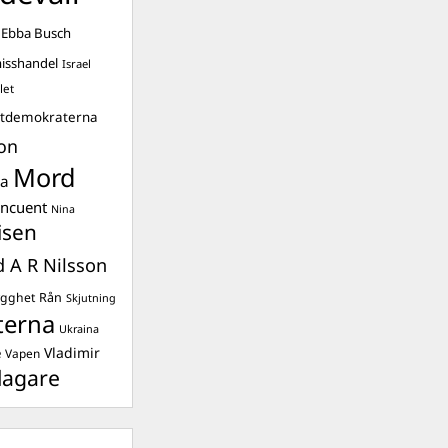
Ebba Busch
isshandel
Israel
let
stdemokraterna
on
Mord
na
ancuent
Nina
isen
d A R Nilsson
ygghet
Rån
Skjutning
terna
Ukraina
Vladimir
e
Vapen
lagare