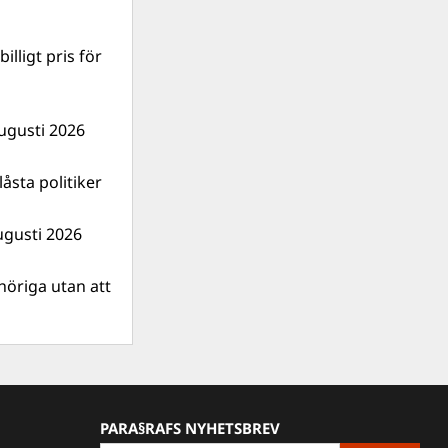
illigt pris för
ugusti 2026
åsta politiker
ugusti 2026
nhöriga utan att
PARA§RAFS NYHETSBREV