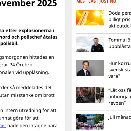
november 2025
MEST LÄST JUST NU
Döda pens
billigt pri
aktieutde
na efter explosionerna i
mord och polischef åtalas
Tomma löf
polisbil.
uppblåsta 
gsmorgonen hittades en
Hur korru
terar P4 Örebro.
svensk st
onalen vid upplåsning.
vara?
ärder så meddelades det
”Låt oss få
 utan misstanke om brott
anhöriga u
revben”
 intern utredning för att
Juli månad
nnat göra för att
net
hade den intagne bara