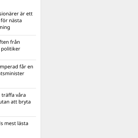
ionärer är ett
s för nästa
lning
ten från
politiker
mperad får en
atsminister
 träffa våra
tan att bryta
s mest lästa