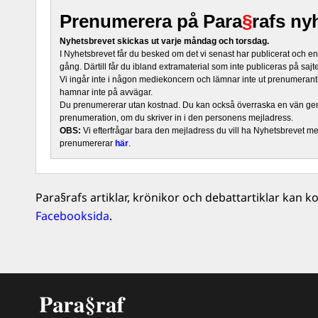
Prenumerera på Para
§
rafs ny
Nyhetsbrevet skickas ut varje måndag och torsdag.
I Nyhetsbrevet får du besked om det vi senast har publicerat och e
gång. Därtill får du ibland extramaterial som inte publiceras på sajt
Vi ingår inte i någon mediekoncern och lämnar inte ut prenumerantli
hamnar inte på avvägar.
Du prenumererar utan kostnad. Du kan också överraska en vän ge
prenumeration, om du skriver in i den personens mejladress.
OBS:
Vi efterfrågar bara den mejladress du vill ha Nyhetsbrevet mejl
prenumererar
här
.
Para§rafs artiklar, krönikor och debattartiklar kan
Facebooksida
.