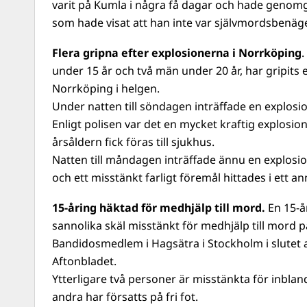
varit på Kumla i några få dagar och hade genomg
som hade visat att han inte var självmordsbenäg
Flera gripna efter explosionerna i Norrköping
.
under 15 år och två män under 20 år, har gripits 
Norrköping i helgen.
Under natten till söndagen inträffade en explosion
Enligt polisen var det en mycket kraftig explosion
årsåldern fick föras till sjukhus.
Natten till måndagen inträffade ännu en explosion
och ett misstänkt farligt föremål hittades i ett 
15-åring häktad för medhjälp till mord.
En 15-å
sannolika skäl misstänkt för medhjälp till mord p
Bandidosmedlem i Hagsätra i Stockholm i slutet 
Aftonbladet.
Ytterligare två personer är misstänkta för inbla
andra har försatts på fri fot.