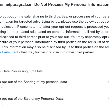
inetparagraf.se -
Do Not Process My Personal Informatio
 skickas till platsen.
 som har gripits, skriver
to opt-out of the sale, sharing to third parties, or processing of your per
STÖD OSS
formation for targeted advertising by us, please use the below opt-out s
Stöd Para§raf – magasine
r selection. Please note that after your opt-out request is processed y
högertrolle
eing interest-based ads based on personal information utilized by us or
tas.
I samband med att
disclosed to third parties prior to your opt-out. You may separately opt-
 omhänderta ett husdjur
losure of your personal information by third parties on the IAB’s list of
. This information may also be disclosed by us to third parties on the
IA
aden av mannen. Polis
PRENUMERERA PÅ PARA§R
Participants
that may further disclose it to other third parties.
lir mannen, som är i 75-
vingas använda
grips misstänkt för våld
l Data Processing Opt Outs
ÄMNESORD
uppsöka sjukhus.
o opt-out of the Sharing of my personal data.
A
Anders Cardell
Advokat
In
nald Trump hotar med
Magnusson
Brottslig
erna mot migrationspolisen
o opt-out of the Sale of my Personal Data.
Carlsson
Börje R P
 att skicka in militär.
In