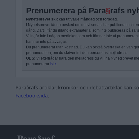
Prenumerera på Para
§
rafs ny
Nyhetsbrevet skickas ut varje måndag och torsdag.
I Nyhetsbrevet får du besked om det vi senast har publicerat och e
gång. Därtill får du ibland extramaterial som inte publiceras på sajt
Vi ingår inte i någon mediekoncern och lämnar inte ut prenumerantli
hamnar inte på avvägar.
Du prenumererar utan kostnad. Du kan också överraska en vän ge
prenumeration, om du skriver in i den personens mejladress.
OBS:
Vi efterfrågar bara den mejladress du vill ha Nyhetsbrevet mejl
prenumererar
här
.
Para§rafs artiklar, krönikor och debattartiklar kan
Facebooksida
.