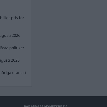
illigt pris för
ugusti 2026
åsta politiker
ugusti 2026
nhöriga utan att
PARA§RAFS NYHETSBREV