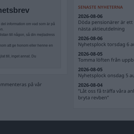
SENASTE NYHETERNA
hetsbrev
2026-08-06
Döda pensionärer är ett b
n del information om vad som är på
nästa aktieutdelning
en.
stan till någon, så din mejladress
2026-08-06
Nyhetsplock torsdag 6 a
nom att ge honom eller henne en
2026-08-05
at till, inget annat. Du
Tomma löften från uppbl
2026-08-05
Nyhetsplock onsdag 5 a
 kommenteras på vår
2026-08-04
”Låt oss få träffa våra a
bryta revben”