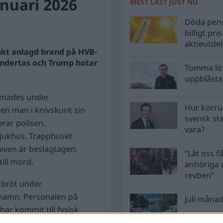
nuari 2026
MEST LÄST JUST NU
Döda pens
billigt pri
aktieutde
nkt anlagd brand på HVB-
ändertas och Trump hotar
Tomma löf
uppblåsta 
armades under
Hur korru
en man i knivskurit sin
svensk st
rar polisen.
vara?
jukhus. Trapphuset
iven är beslagtagen.
”Låt oss få
ill mord.
anhöriga u
revben”
 bröt under
ehamn. Personalen på
Juli månad
ar kommit till fysisk