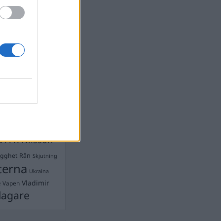
devall
Ebba Busch
isshandel
Israel
let
stdemokraterna
on
Mord
na
ancuent
Nina
isen
d A R Nilsson
ygghet
Rån
Skjutning
terna
Ukraina
Vladimir
e
Vapen
lagare