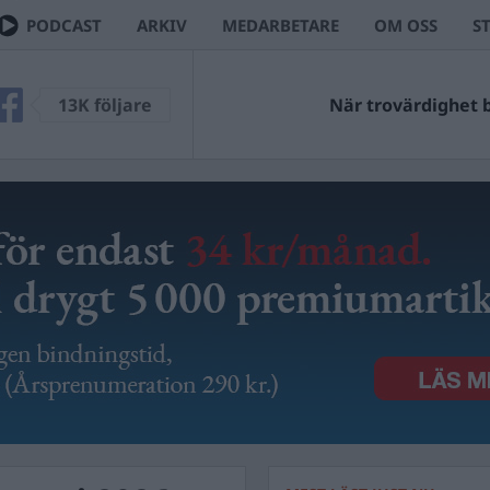
PODCAST
ARKIV
MEDARBETARE
OM OSS
S
13K följare
När trovärdighet bl