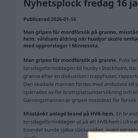
Nyhetsplock fredag 16 ja
Publicerad 2026-01-16
Man gripen för mordförsök på granne, misstä
hem, våldsam åldring när husdjur skulle omh
med upprorslagar i Minnesota.
Man gripen för mordförsök på granne.
Polis l
torsdagsförmiddagen till Husby i Stockholm, där 
granne efter en diskussion i trapphuset, rapporte
Den skadade mannen fördes med ambulans till s
spärrades av för brottsplatsundersökning och kn
Gärningsmannen är gripen misstänkt för försök t
Misstänkt anlagd brand på HVB-hem.
En brand
torsdagsförmiddagen ut på ett HVB-hem i Ulric
boendet kunde själva släcka elden, ingen person h
skada.