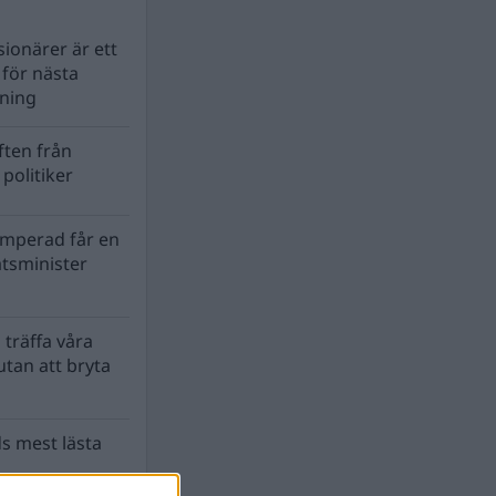
ionärer är ett
s för nästa
lning
ten från
politiker
mperad får en
atsminister
 träffa våra
tan att bryta
s mest lästa