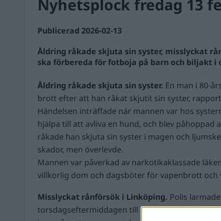
Nyhetsplock fredag 13 fe
Publicerad 2026-02-13
Åldring råkade skjuta sin syster, misslyckat rå
ska förbereda för fotboja på barn och biljakt 
Åldring råkade skjuta sin syster.
En man i 80-år
brott efter att han råkat skjutit sin syster, rappo
Händelsen inträffade när mannen var hos systern
hjälpa till att avliva en hund, och blev påhoppad
råkade han skjuta sin syster i magen och ljumske
skador, men överlevde.
Mannen var påverkad av narkotikaklassade läkem
villkorlig dom och dagsböter för vapenbrott och 
Misslyckat rånförsök i Linköping.
Polis larmad
torsdagseftermiddagen till en restaurang i Linkö