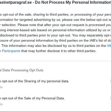
lhygge och velat ha pengar
inetparagraf.se -
Do Not Process My Personal Informatio
ommer få några pengar,
från platsen utan att ha
to opt-out of the sale, sharing to third parties, or processing of your per
STÖD OSS
formation for targeted advertising by us, please use the below opt-out s
r selection. Please note that after your opt-out request is processed y
on är gripen. En anmälan
Stöd Para§rafs bevakning av
eing interest-based ads based on personal information utilized by us or
en.
disclosed to third parties prior to your opt-out. You may separately opt-
losure of your personal information by third parties on the IAB’s list of
nstitutionsstyrelse (SiS) får
. This information may also be disclosed by us to third parties on the
IA
PRENUMERERA PÅ PARA§R
rn ska kunna bära fotboja
Participants
that may further disclose it to other third parties.
ch med nästa år,
 barn på SiS-hem ska
l Data Processing Opt Outs
ÄMNESORD
d eller en klocka, bland
o opt-out of the Sharing of my personal data.
t.
A
Anders Cardell
Advokat
In
rja förberedelser för att
Magnusson
Brottslig
rn och unga från och med
o opt-out of the Sale of my Personal Data.
Carlsson
Börje R P
In
Dick Sun
handla utrustning och
Demokrati