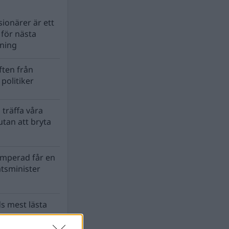
ionärer är ett
s för nästa
lning
ten från
politiker
 träffa våra
tan att bryta
mperad får en
atsminister
s mest lästa