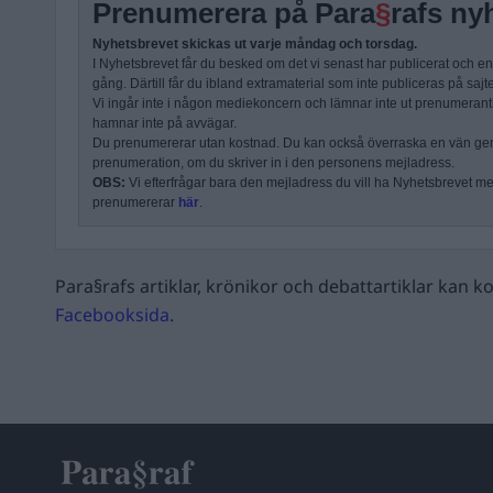
Prenumerera på Para
§
rafs ny
Nyhetsbrevet skickas ut varje måndag och torsdag.
I Nyhetsbrevet får du besked om det vi senast har publicerat och e
gång. Därtill får du ibland extramaterial som inte publiceras på sajt
Vi ingår inte i någon mediekoncern och lämnar inte ut prenumerantli
hamnar inte på avvägar.
Du prenumererar utan kostnad. Du kan också överraska en vän ge
prenumeration, om du skriver in i den personens mejladress.
OBS:
Vi efterfrågar bara den mejladress du vill ha Nyhetsbrevet mejl
prenumererar
här
.
Para§rafs artiklar, krönikor och debattartiklar kan
Facebooksida
.