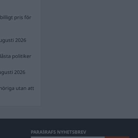
illigt pris för
ugusti 2026
åsta politiker
ugusti 2026
nhöriga utan att
PARA§RAFS NYHETSBREV