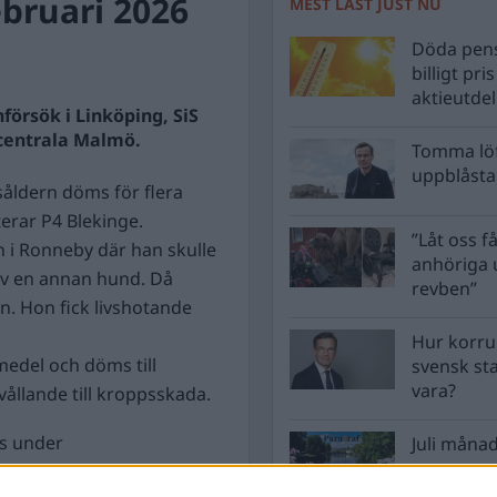
bruari 2026
MEST LÄST JUST NU
Döda pens
billigt pri
aktieutde
nförsök i Linköping, SiS
i centrala Malmö.
Tomma löf
uppblåsta 
såldern döms för flera
rterar P4 Blekinge.
”Låt oss få
 i Ronneby där han skulle
anhöriga u
 av en annan hund. Då
revben”
n. Hon fick livshotande
Hur korru
edel och döms till
svensk st
vara?
vållande till kroppsskada.
es under
Juli månad
ping. En man hade varit