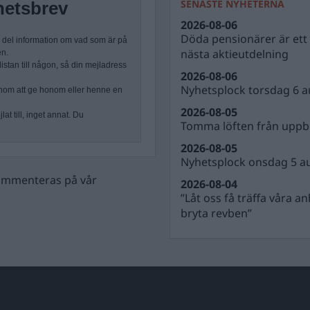
SENASTE NYHETERNA
hetsbrev
2026-08-06
Döda pensionärer är ett b
n del information om vad som är på
nästa aktieutdelning
en.
stan till någon, så din mejladress
2026-08-06
Nyhetsplock torsdag 6 a
nom att ge honom eller henne en
2026-08-05
at till, inget annat. Du
Tomma löften från uppbl
2026-08-05
Nyhetsplock onsdag 5 a
 kommenteras på vår
2026-08-04
”Låt oss få träffa våra a
bryta revben”