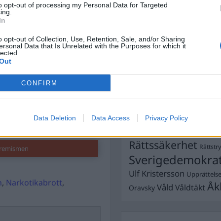
to opt-out of processing my Personal Data for Targeted
, rutiner och arbetssätt.
Dömda
ing.
Donald Trump
In
Fängelse
9 under torsdagen
Förhör
Grov m
o opt-out of Collection, Use, Retention, Sale, and/or Sharing
igt och började följa
Jimmie Åkesson
Kokainmå
ersonal Data that Is Unrelated with the Purposes for which it
Kriminalvården
lected.
 pelare och föraren smet
Kri
Out
 gripen, misstänkt för
Lagar
Michael Pålss
CONFIRM
Misshandel
Moderater
Mordförsök
Nilsson-Lar
Pol
Petter Inedahl
Silventoinen
Data Deletion
Data Access
Privacy Policy
Poliser
Ricar
Rasism
Rättssäkerhet
Rättstr
tremismen
Sverigedemokra
Ulf Kristersson
Upprättels
n
,
Narkotikabrott
,
Åk
Våld
Våldtäkt
Oravsky