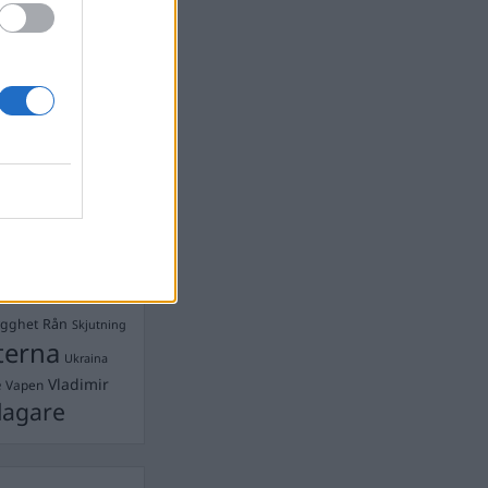
Ebba Busch
isshandel
Israel
let
stdemokraterna
on
Mord
na
ancuent
Nina
isen
d A R Nilsson
ygghet
Rån
Skjutning
terna
Ukraina
Vladimir
e
Vapen
lagare