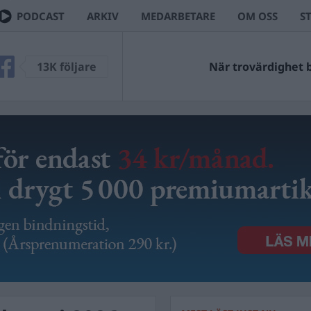
PODCAST
ARKIV
MEDARBETARE
OM OSS
S
13K följare
När trovärdighet bl