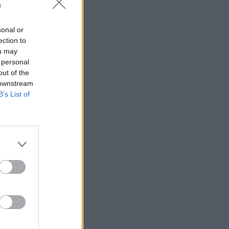
n
sonal or
ection to
ou may
 högerextremismen
 personal
out of the
 downstream
B’s List of
AFS NYHETSBREV
ndreas
Börje
het
 Carlsson
devall