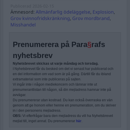
Publicerad
2026-02-15
Ämnesord:
Allmänfarlig ödeläggelse
,
Explosion
,
Grov kvinnofridskränkning
,
Grov mordbrand
,
Misshandel
Prenumerera på Para
§
rafs
nyhetsbrev
Nyhetsbrevet skickas ut varje måndag och torsdag.
I Nyhetsbrevet får du besked om det vi senast har publicerat och
en del information om vad som är på gång. Därtill får du ibland
extramaterial som inte publiceras på sajten.
Vi ingår inte i någon mediekoncern och lämnar inte ut
prenumerantlistan till någon, så din mejladress hamnar inte på
avvägar.
Du prenumererar utan kostnad. Du kan också överraska en vän
genom att ge honom eller henne en prenumeration, om du skriver
in i den personens mejladress.
OBS:
Vi efterfrågar bara den mejladress du vill ha Nyhetsbrevet
mejlat till, inget annat. Du prenumererar
här
.