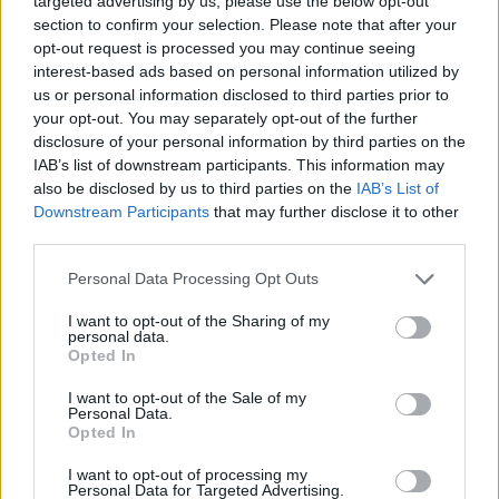
targeted advertising by us, please use the below opt-out
skedde en explosion i ett flerfamiljshus i
section to confirm your selection. Please note that after your
Eskilstuna. Polisen misstänker att en granat
opt-out request is processed you may continue seeing
interest-based ads based on personal information utilized by
kastats in och orsakat skador på fastighet och en
us or personal information disclosed to third parties prior to
lägenhetsdörr. Efter ett intensivt sökarbete med
your opt-out. You may separately opt-out of the further
både hundpatruller och drönare kunde två
disclosure of your personal information by third parties on the
personer under natten gripas. Båda anhölls
IAB’s list of downstream participants. This information may
also be disclosed by us to third parties on the
IAB’s List of
under lördagen misstänkta för allmänfarlig
Downstream Participants
that may further disclose it to other
ödeläggelse och medhjälp till allmänfarlig
third parties.
ödeläggelse.
Personal Data Processing Opt Outs
Grov mordbrand i Trollhättan.
Under natten till
I want to opt-out of the Sharing of my
lördag skickades räddningstjänsten till ett
personal data.
Opted In
flerfamiljshus i Trollhättan efter larm om fullt
utvecklad brand. Sex personer evakuerades från
I want to opt-out of the Sale of my
Personal Data.
lägenheterna och under lördagen jobbade
Opted In
brandkåren med fortsatt släckningsarbete innan
polisens tekniker kunde börja jobba. Ärendet
I want to opt-out of processing my
Personal Data for Targeted Advertising.