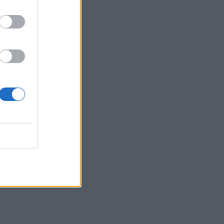
gusti 2026
gen demokratin
gusti 2026
illigt pris för
ugusti 2026