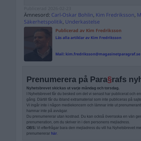
Publicerad
2026-02-23
Ämnesord:
Carl-Oskar Bohlin
,
Kim Fredriksson
,
M
Säkerhetspolitik
,
Underkastelse
Publicerad av Kim Fredriksson
Läs alla artiklar av Kim Fredriksson
Mail:
kim.fredriksson@magasinetparagraf.se
Prenumerera på Para
§
rafs ny
Nyhetsbrevet skickas ut varje måndag och torsdag.
I Nyhetsbrevet får du besked om det vi senast har publicerat och e
gång. Därtill får du ibland extramaterial som inte publiceras på sajt
Vi ingår inte i någon mediekoncern och lämnar inte ut prenumerantli
hamnar inte på avvägar.
Du prenumererar utan kostnad. Du kan också överraska en vän ge
prenumeration, om du skriver in i den personens mejladress.
OBS:
Vi efterfrågar bara den mejladress du vill ha Nyhetsbrevet mejl
prenumererar
här
.