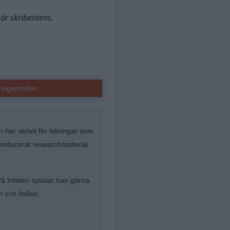
är skribentens.
högertrollen
n har skrivit för tidningar som
producerat researchmaterial
 fritiden sysslar han gärna
 och Italien.