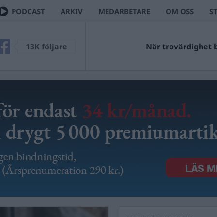
PODCAST
ARKIV
MEDARBETARE
OM OSS
S
13K följare
När trovärdighet bl