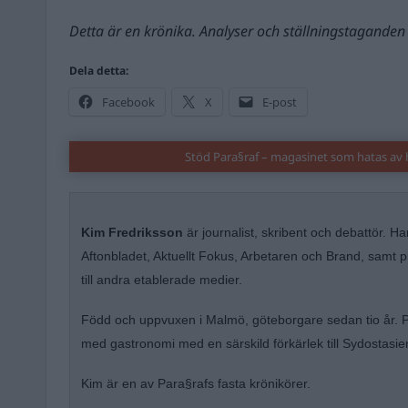
Detta är en krönika. Analyser och ställningstaganden 
Dela detta:
Facebook
X
E-post
Stöd Para§raf – magasinet som hatas av 
Kim Fredriksson
är journalist, skribent och debattör. Ha
Aftonbladet, Aktuellt Fokus, Arbetaren och Brand, samt 
till andra etablerade medier.
Född och uppvuxen i Malmö, göteborgare sedan tio år. På
med gastronomi med en särskild förkärlek till Sydostasien
Kim är en av Para§rafs fasta krönikörer.