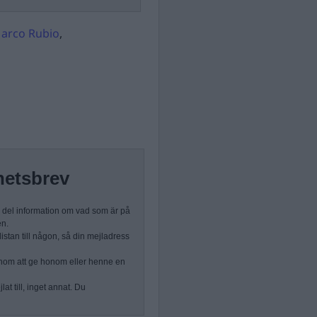
arco Rubio
,
hetsbrev
n del information om vad som är på
en.
stan till någon, så din mejladress
nom att ge honom eller henne en
at till, inget annat. Du