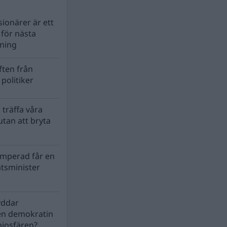
ionärer är ett
s för nästa
lning
ten från
politiker
 träffa våra
tan att bryta
mperad får en
atsminister
yddar
en demokratin
biosfären?