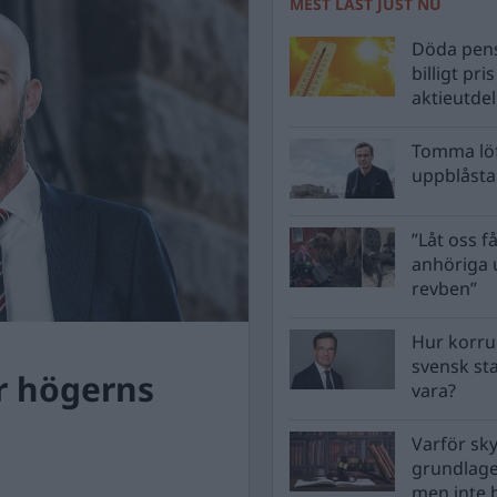
MEST LÄST JUST NU
Döda pens
billigt pri
aktieutde
Tomma löf
uppblåsta 
”Låt oss få
anhöriga u
revben”
Hur korru
svensk st
r högerns
vara?
Varför sk
grundlag
men inte 