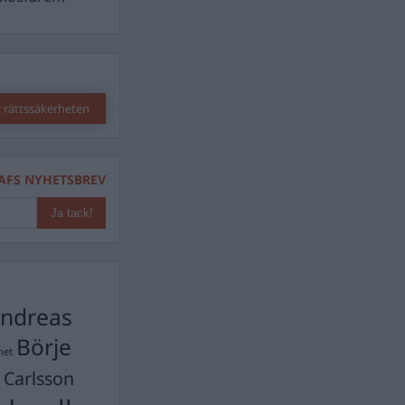
 rättssäkerheten
AFS NYHETSBREV
ndreas
Börje
het
 Carlsson