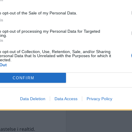
SENASTE NYHETERNA
jande klack, låtsas att
o opt-out of the Sale of my Personal Data.
2026-08-08
ts att själva
Nyhetsplock lördag 8 au
In
är självklar.
2026-08-07
to opt-out of processing my Personal Data for Targeted
Varför skyddar grundla
ing.
ner inför öppen ridå.
In
men inte biosfären?
essar fram nya gränser
2026-08-07
o opt-out of Collection, Use, Retention, Sale, and/or Sharing
ersonal Data that Is Unrelated with the Purposes for which it
 Säkerhetsmässigt. Då
Nyhetsplock fredag 7 au
lected.
de militärbudgetar – och
Out
2026-08-06
n byggde på.
Döda pensionärer är ett b
CONFIRM
nästa aktieutdelning
2026-08-06
Nyhetsplock torsdag 6 a
Data Deletion
Data Access
Privacy Policy
stelse i realtid.