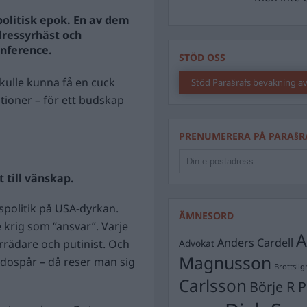
olitisk epok. En av dem
dressyrhäst och
nference.
STÖD OSS
kulle kunna få en cuck
Stöd Para§rafs bevakning av
tioner – för ett budskap
PRENUMERERA PÅ PARA§R
t till vänskap.
spolitik på USA-dyrkan.
ÄMNESORD
 krig som “ansvar”. Varje
A
Anders Cardell
rrädare och putinist. Och
Advokat
Magnusson
idospår – då reser man sig
Brottslig
Carlsson
Börje R P