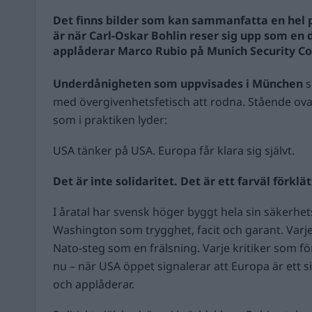
Det finns bilder som kan sammanfatta en hel p
är när Carl-Oskar Bohlin reser sig upp som en 
applåderar Marco Rubio på Munich Security Co
Underdånigheten som uppvisades i München
s
med övergivenhetsfetisch att rodna. Stående ova
som i praktiken lyder:
USA tänker på USA. Europa får klara sig självt.
Det är inte solidaritet. Det är ett farväl förklät
I åratal har svensk höger byggt hela sin säkerhet
Washington som trygghet, facit och garant. Varje
Nato-steg som en frälsning. Varje kritiker som fö
nu – när USA öppet signalerar att Europa är ett s
och applåderar.