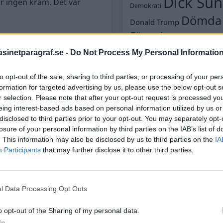
Dick Sun
var ingen kram. Det var
Demokrati
Dömda
Donald Trump
Fängelse
skyll er själva. Kollapsar
Förhör
Grov m
Jimmie Åkesson
Kokainmå
inetparagraf.se -
Do Not Process My Personal Informatio
Kriminalvården
Kri
ga är sammanhanget.
Lagar
to opt-out of the sale, sharing to third parties, or processing of your per
Michael Pålss
formation for targeted advertising by us, please use the below opt-out s
ppet undergräver
Misshandel
Moderater
r selection. Please note that after your opt-out request is processed y
ar i över ett decennium
Mordförsök
eing interest-based ads based on personal information utilized by us or
Nilsson-Lar
kan pressas, hotas och
disclosed to third parties prior to your opt-out. You may separately opt-
Pol
Petter Inedahl
Silventoinen
losure of your personal information by third parties on the IAB’s list of
ingen där supermakterna
Poliser
Ricar
Rasism
. This information may also be disclosed by us to third parties on the
IA
sesfärer.
Rättssäkerhet
Participants
that may further disclose it to other third parties.
Rättstr
Sverigedemokra
 gynnar dem. De delar
de.
Ulf Kristersson
Upprättels
l Data Processing Opt Outs
Åk
Våld
Våldtäkt
Oravsky
då. Och där står Sveriges
o opt-out of the Sharing of my personal data.
t.
In