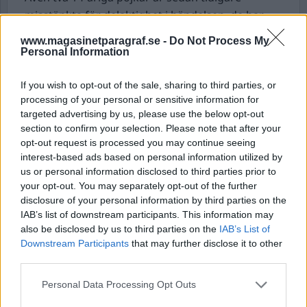
misstänkta för delaktighet i händelsen, de har
omhändertagits av socialtjänsten.
www.magasinetparagraf.se -
Do Not Process My
Personal Information
Äldre man utsatt för grov misshandel.
Under
torsdagsförmiddagen larmas polisen till Stora
If you wish to opt-out of the sale, sharing to third parties, or
torg i Halmstad om en misshandel. En man
processing of your personal or sensitive information for
targeted advertising by us, please use the below opt-out
uppges ha slagit och sparkat en annan man, flera
section to confirm your selection. Please note that after your
av sparkarna ska ha utdelats när målsägande låg
opt-out request is processed you may continue seeing
på marken, skriver polisen på sin hemsida.
interest-based ads based on personal information utilized by
Polis är snabbt på plats och griper den utpekade
us or personal information disclosed to third parties prior to
your opt-out. You may separately opt-out of the further
gärningsmannen, som är i 50-årsåldern.
disclosure of your personal information by third parties on the
Målsägande, en man i 70-årsåldern, ses över av
IAB’s list of downstream participants. This information may
ambulans. Skadeläget är oklart.
also be disclosed by us to third parties on the
IAB’s List of
En anmälan om grov misshandel är upprättad.
Downstream Participants
that may further disclose it to other
third parties.
Utredning mot lastbilschaufför efter
Personal Data Processing Opt Outs
dödsolycka nedlagd.
En trafikinspektör på