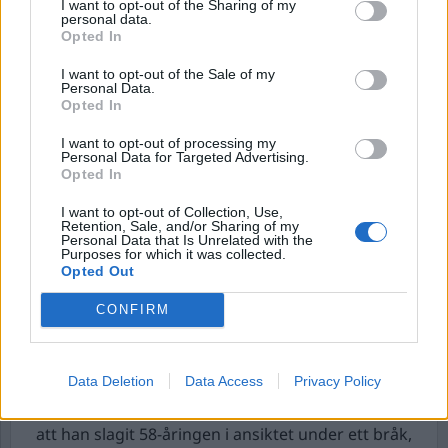
Trafikverket omkom i januari under ett körprov, i
I want to opt-out of the Sharing of my
personal data.
en frontalkrock mellan en personbil och en lastbil
Opted In
i Södertälje. Lastbilschauffören greps som
I want to opt-out of the Sale of my
misstänkt för vållande till annans död och grov
Personal Data.
vårdslöshet i trafik. Nu har utredningen där
Opted In
lastbilschauffören varit misstänkt lagts ner,
I want to opt-out of processing my
bekräftar Åklagarmyndigheten till SVT Nyheter
Personal Data for Targeted Advertising.
Opted In
Södertälje.
En parallell utredning fortgår ännu – gällande
I want to opt-out of Collection, Use,
Retention, Sale, and/or Sharing of my
arbetsmiljöbrott genom vållande till annans död,
Personal Data that Is Unrelated with the
Purposes for which it was collected.
där Trafikverket som arbetsgivare, misstänks.
Opted Out
Svensk man gripen för dödsmisshandel i
CONFIRM
Thailand.
En 29-årig svensk man har gripits i
thailändska Patong, misstänkt för en
dödsmisshandel av en 58-årig australisk turist.
Data Deletion
Data Access
Privacy Policy
Enligt den thailändska polisen erkände svensken
att han slagit 58-åringen i ansiktet under ett bråk,