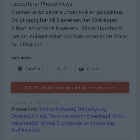
rapporterar Phuket News.
Mannen avled senare under kvällen på sjukhus.
Enligt uppgifter till Expressen har 29-åringen
tillhört ett kriminellt nätverk i södra Stockholm.
Det är i nuläget oklart vad han kommer att åtalas
för i Thailand.
Dela detta:
Facebook
X
E-post
Stöd Para§rafs bevakning av högerextremismen
Publicerad
2026-02-27
Ämnesord:
Dödsmisshadel
,
Dödsolycka
,
Dödsskjutning
,
Förundersökning nedlagd
,
Grov
misshandel
,
Mord
,
Skyddande av brottsling
,
Trafikverket