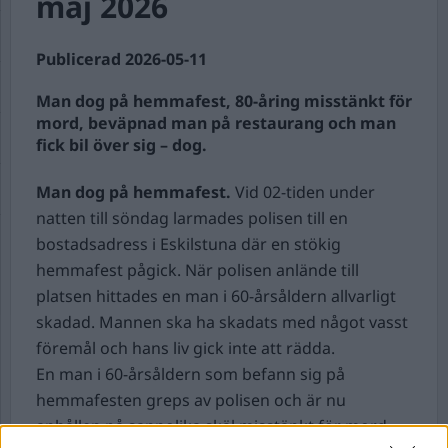
maj 2026
Publicerad 2026-05-11
Man dog på hemmafest, 80-åring misstänkt för
mord, beväpnad man på restaurang och man
fick bil över sig – dog.
Man dog på hemmafest.
Vid 02-tiden under
natten till söndag larmades polisen till en
bostadsadress i Eskilstuna där en stökig
hemmafest pågick. När polisen anlände till
platsen hittades en man i 60-årsåldern allvarligt
skadad. Mannen ska ha skadats med något vasst
föremål och hans liv gick inte att rädda.
En man i 60-årsåldern som befann sig på
hemmafesten greps av polisen och är nu
anhållen på sannolika skäl misstänkt för mord,