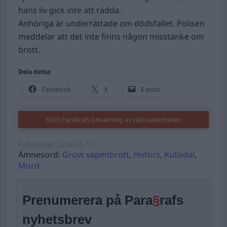
hans liv gick inte att rädda.
Anhöriga är underrättade om dödsfallet. Polisen
meddelar att det inte finns någon misstanke om
brott.
Dela detta:
Facebook
X
E-post
Stöd Para§rafs bevakning av rättssäkerheten
Publicerad
2026-05-11
Ämnesord:
Grovt vapenbrott
,
Hofors
,
Kulladal
,
Mord
Prenumerera på Para
§
rafs
nyhetsbrev