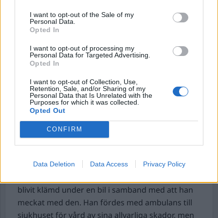
Beväpnad man på restaurang.
På
I want to opt-out of the Sale of my
söndagskvällen larmades flera patruller till en
Personal Data.
restaurang i Märsta, norr om Stockholm.
Opted In
– Det är en händelse på en restaurang. Ärendet
I want to opt-out of processing my
är rubricerat som grovt vapenbrott. Vi har
Personal Data for Targeted Advertising.
Opted In
kontrollerat flera personer och det kan vara så
att någon har hämtats in till förhör, säger
I want to opt-out of Collection, Use,
Retention, Sale, and/or Sharing of my
polisens presstalesperson Mats Eriksson till
Personal Data that Is Unrelated with the
Purposes for which it was collected.
Aftonbladet.
Opted Out
Enligt uppgift ska ingen person ha blivit allvarligt
skadad.
CONFIRM
Man fick bil över sig – dog.
Räddningstjänst,
ambulans och polis larmades strax efter 20 på
Data Deletion
Data Access
Privacy Policy
söndagskvällen till Kulladal i Malmö. En man hade
blivit klämd under en bil i samband med att han
meckat med den. Han fördes med ambulans till
sjukhuset för vård av sina allvarliga skador, men