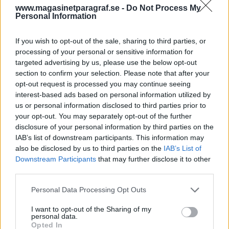
vilket är den högre misstankegraden. Männen
www.magasinetparagraf.se -
Do Not Process My
ska ha varit bekanta med varandra sedan
Personal Information
tidigare och polisen meddelar att man i
dagsläget inte letar efter någon annan
If you wish to opt-out of the sale, sharing to third parties, or
processing of your personal or sensitive information for
gärningsperson. Ingen av männen är kända av
targeted advertising by us, please use the below opt-out
polisen sedan tidigare och man uppger även att
section to confirm your selection. Please note that after your
det är en isolerad händelse utan någon koppling
opt-out request is processed you may continue seeing
till gängkriminalitet.
interest-based ads based on personal information utilized by
us or personal information disclosed to third parties prior to
your opt-out. You may separately opt-out of the further
80-åring misstänkt för mord.
Under fredagen
disclosure of your personal information by third parties on the
genomfördes en omfattande polisinsats i Hofors,
IAB’s list of downstream participants. This information may
några mil väster om Gävle, där en man påträffats
also be disclosed by us to third parties on the
IAB’s List of
död. Under söndagen anhölls en man i 80-
Downstream Participants
that may further disclose it to other
årsåldern på sannolika skäl misstänkt för mord.
third parties.
Polisen har varit förtegen om händelsen i övrigt
Personal Data Processing Opt Outs
eftersom utredningen befinner sig i ett tidigt
I want to opt-out of the Sharing of my
skede.
personal data.
Opted In