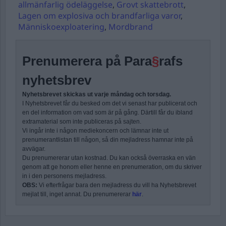
allmänfarlig ödeläggelse
,
Grovt skattebrott
,
Lagen om explosiva och brandfarliga varor
,
Människoexploatering
,
Mordbrand
Prenumerera på Para
§
rafs
nyhetsbrev
Nyhetsbrevet skickas ut varje måndag och torsdag.
I Nyhetsbrevet får du besked om det vi senast har publicerat och
en del information om vad som är på gång. Därtill får du ibland
extramaterial som inte publiceras på sajten.
Vi ingår inte i någon mediekoncern och lämnar inte ut
prenumerantlistan till någon, så din mejladress hamnar inte på
avvägar.
Du prenumererar utan kostnad. Du kan också överraska en vän
genom att ge honom eller henne en prenumeration, om du skriver
in i den personens mejladress.
OBS:
Vi efterfrågar bara den mejladress du vill ha Nyhetsbrevet
mejlat till, inget annat. Du prenumererar
här
.