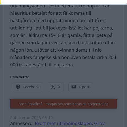
utlänningslagen. Detta efter att tre pojkar från
Mauritius betalat för att få komma till
hästgården med uppfattningen om att få en
utbildning i att bli jockeyer. Istället har pojkarna,
som är i åldrarna 15–18 år gamla, fått arbeta på
gården sex dagar i veckan som hästskötare utan
någon lön. Utöver att kvinnan döms till nio
månaders fängelse ska hon även betala cirka 200
000 i skadestånd till pojkarna.
Dela detta:
Facebook
X
E-post
Stöd Para§raf – magasinet som hatas av högertrollen
Publicerad
2026-05-19
Ämnesord:
Brott mot utlänningslagen
,
Grov