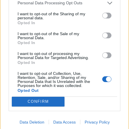
Personal Data Processing Opt Outs
Mordbrand i Tranemo.
Tidigt på
I want to opt-out of the Sharing of my
måndagsmorgonen inkommer flera samtal från
personal data.
Opted In
vittnen om att det brinner i en byggnad på
Hestravägen i Tranemo. När räddningstjänsten
I want to opt-out of the Sale of my
Personal Data.
anländer till platsen konstateras att en nedlagd
Opted In
livsmedelsaffär brinner, men ingen person ska ha
I want to opt-out of processing my
skadats vid branden.
Personal Data for Targeted Advertising.
När räddningstjänsten har avslutat sitt
Opted In
släckningsarbete på platsen spärrades den av i
I want to opt-out of Collection, Use,
väntan på en kriminalteknisk undersökning. En
Retention, Sale, and/or Sharing of my
Personal Data that Is Unrelated with the
förundersökning gällande mordbrand är inledd,
Purposes for which it was collected.
Opted Out
och initiala utredningsåtgärder pågår.
CONFIRM
Kvinna döms för människoexploatering.
En 65-
årig kvinna som drivit en hästgård utanför
Skurup har dömts till fängelse av hovrätten för
Data Deletion
Data Access
Privacy Policy
människoexploatering och brott mot