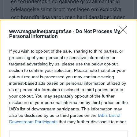
en förundersökning gällande grov allmänfarlig
ödeläggelse samt brott mot lagen om explosiva
och brandfarliga varor, men har i dagsläget ingen
misstänkt.
www.magasinetparagraf.se -
Do Not Process My
Personal Information
Svensk artist åtalas.
En svensk rappare ska
enligt åtalet ha deklarerat 1,7 miljoner för lite i
If you wish to opt-out of the sale, sharing to third parties, or
sin inkomst 2022 och åtalas nu för grovt
processing of your personal or sensitive information for
skattebrott. Enligt åklagaren har staten gått
targeted advertising by us, please use the below opt-out
miste om cirka 600 000 kronor i skatt och avgifter
section to confirm your selection. Please note that after your
opt-out request is processed you may continue seeing
och har yrkat på att rapparen ska få ett
interest-based ads based on personal information utilized by
skattetillägg på 40 procent av 2,6 miljoner kronor,
us or personal information disclosed to third parties prior to
åklagaren menar även att mannen ska ha begått
your opt-out. You may separately opt-out of the further
gärningen med uppsåt.
disclosure of your personal information by third parties on the
IAB’s list of downstream participants. This information may
Rapparen, som har hundratals miljoner
also be disclosed by us to third parties on the
IAB’s List of
lyssningar på Spotify, har gjort låtar med stora
Downstream Participants
that may further disclose it to other
internationella artister. Den misstänkte nekar till
third parties.
brott.