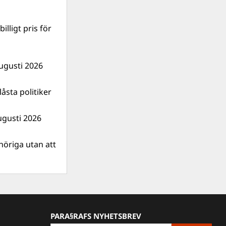
illigt pris för
ugusti 2026
åsta politiker
ugusti 2026
nhöriga utan att
PARA§RAFS NYHETSBREV