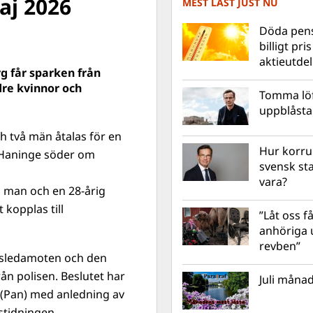
aj 2026
MEST LÄST JUST NU
Döda pens
billigt pri
aktieutde
rg får sparken från
dre kvinnor och
Tomma löf
uppblåsta 
h två män åtalas för en
Hur korru
 Haninge söder om
svensk st
vara?
g man och en 28-årig
 kopplas till
”Låt oss få
anhöriga u
revben”
sledamoten och den
rån polisen. Beslutet har
Juli månad
(Pan) med anledning av
stidningen.