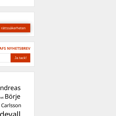
 rättssäkerheten
AFS NYHETSBREV
ndreas
Börje
het
 Carlsson
devall