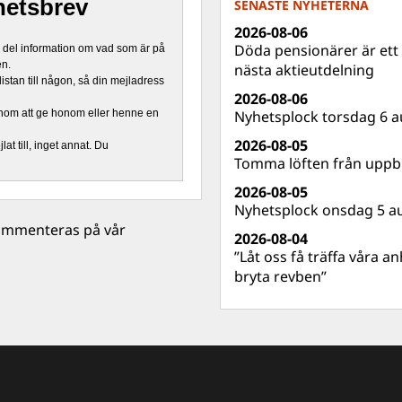
hetsbrev
SENASTE NYHETERNA
2026-08-06
Döda pensionärer är ett b
n del information om vad som är på
en.
nästa aktieutdelning
stan till någon, så din mejladress
2026-08-06
nom att ge honom eller henne en
Nyhetsplock torsdag 6 a
2026-08-05
at till, inget annat. Du
Tomma löften från uppbl
2026-08-05
Nyhetsplock onsdag 5 a
 kommenteras på vår
2026-08-04
”Låt oss få träffa våra a
bryta revben”