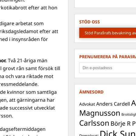
rkotikabrott efter att hon
STÖD OSS
idigare arbetat som
riksdagsledamot efter att
Stöd Para§rafs bevakning av
ed i insynsråden för
PRENUMERERA PÅ PARA§R
nor.
Två 21-åriga män
ill grovt rån samt försök till
rna och vara riktade mot
 pressmeddelande.
nde kvinnor som samtliga
ÄMNESORD
ngen, att gärningarna har
A
Anders Cardell
Advokat
lade successivt utvecklat
Magnusson
Brottslig
rsson.
Carlsson
Börje R P
edagseftermiddagen
Dick Sun
Demokrati