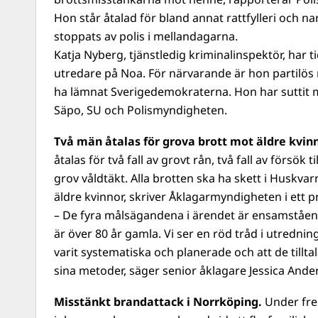
Hon står åtalad för bland annat rattfylleri och na
stoppats av polis i mellandagarna.
Katja Nyberg, tjänstledig kriminalinspektör, har
t
utredare på Noa. För närvarande är hon partilös 
ha lämnat Sverigedemokraterna. Hon har suttit m
Säpo, SU och Polismyndigheten.
Två män åtalas för grova brott mot äldre kvin
åtalas för två fall av grovt rån, två fall av försök t
grov våldtäkt. Alla brotten ska ha skett i Huskva
äldre kvinnor, skriver Åklagarmyndigheten i ett
– De fyra målsägandena i ärendet är ensamståe
är över 80 år gamla. Vi ser en röd tråd i utredni
varit systematiska och planerade och att de tillta
sina metoder, säger senior åklagare Jessica Ande
Misstänkt brandattack i Norrköping.
Under fr