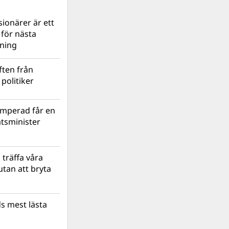
ionärer är ett
s för nästa
lning
ten från
politiker
mperad får en
atsminister
 träffa våra
tan att bryta
s mest lästa