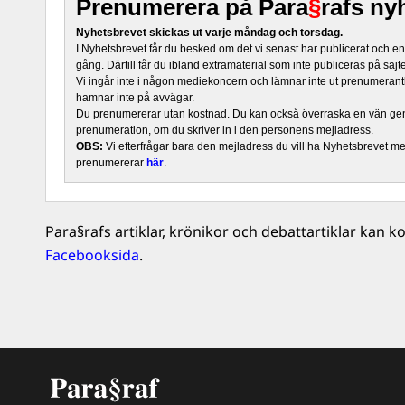
Prenumerera på Para
§
rafs ny
Nyhetsbrevet skickas ut varje måndag och torsdag.
I Nyhetsbrevet får du besked om det vi senast har publicerat och e
gång. Därtill får du ibland extramaterial som inte publiceras på sajt
Vi ingår inte i någon mediekoncern och lämnar inte ut prenumerantli
hamnar inte på avvägar.
Du prenumererar utan kostnad. Du kan också överraska en vän ge
prenumeration, om du skriver in i den personens mejladress.
OBS:
Vi efterfrågar bara den mejladress du vill ha Nyhetsbrevet mejl
prenumererar
här
.
Para§rafs artiklar, krönikor och debattartiklar kan
Facebooksida
.