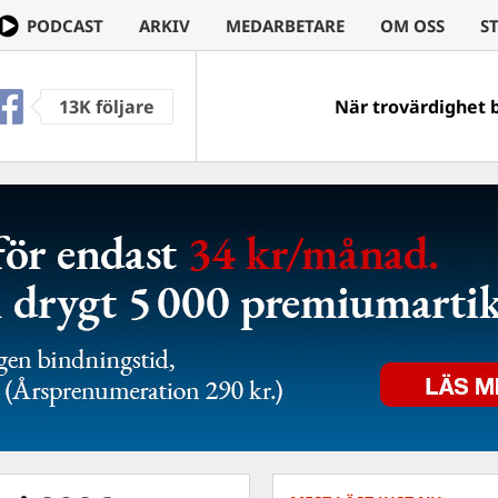
PODCAST
ARKIV
MEDARBETARE
OM OSS
S
VE
13K följare
Ingen kan väl ha missa
När trovärdighet blir 