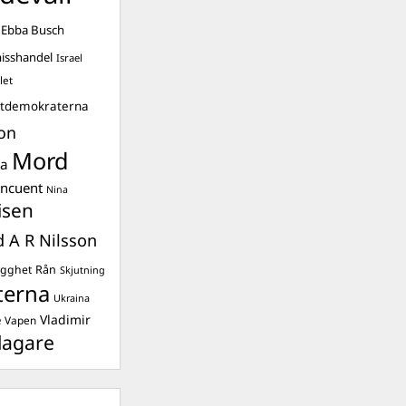
Ebba Busch
isshandel
Israel
let
stdemokraterna
on
Mord
na
ancuent
Nina
isen
d A R Nilsson
ygghet
Rån
Skjutning
terna
Ukraina
Vladimir
e
Vapen
lagare