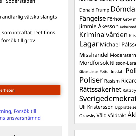
 i Söderstaden i
Dömda
Donald Trump
randfarlig vätska slängts
Fängelse
Förhör
Grov m
Jimmie Åkesson
Kokainmå
 som inträffat. Det finns
Kriminalvården
Kri
örsök till grov
Lagar
Michael Pålss
Misshandel
Moderater
Mordförsök
Nilsson-Lar
Pol
Petter Inedahl
Silventoinen
Poliser
Ricar
Rasism
Rättssäkerhet
kerheten
Rättstr
Sverigedemokra
Ulf Kristersson
Upprättels
tning
,
Försök till
Åk
Våld
Våldtäkt
Oravsky
ens ansvarsnämnd