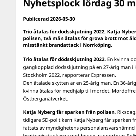
Nyhetsplock lördag 30 m
Publicerad 2026-05-30
Trio åtalas för dödsskjutning 2022, Katja Nybe
polisen, två män åtalas för grova brott mot äl
misstänkt brandattack i Norrköping.
Trio åtalas för dödsskjutning 2022.
En kvinna oc
gängkopplad dödsskjutning på en 27-årig man i
Stockholm 2022, rapporterar Expressen.
Den åtalade skytten är en 25-årig man. En 36-åri
kvinna åtalas för medhjälp till mordet. Mordoffret
Östberganätverket.
Katja Nyberg får sparken från polisen.
Riksdag
tidigare SD-politikern Katja Nyberg får sparken f
fattats av myndighetens personalansvarsnämnd 
brottsmisstankarna mot henne, rapporterar Poli