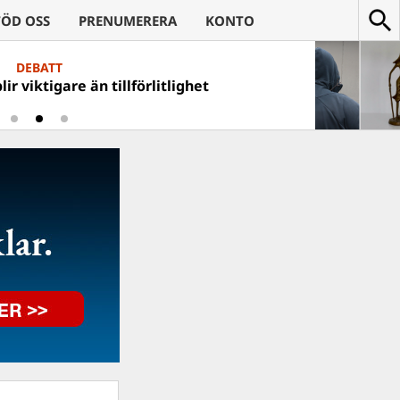
TÖD OSS
PRENUMERERA
KONTO
CKANS VÄRSTA
DEBATT
t Ulf Kristerssons fotosessioner?
viktigare än tillförlitlighet