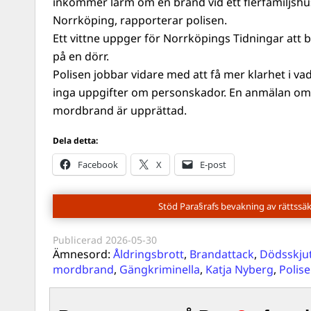
inkommer larm om en brand vid ett flerfamiljshus
Norrköping, rapporterar polisen.
Ett vittne uppger för Norrköpings Tidningar att b
på en dörr.
Polisen jobbar vidare med att få mer klarhet i vad
inga uppgifter om personskador. En anmälan om f
mordbrand är upprättad.
Dela detta:
Facebook
X
E-post
Stöd Para§rafs bevakning av rättssä
Publicerad
2026-05-30
Ämnesord:
Åldringsbrott
,
Brandattack
,
Dödsskju
mordbrand
,
Gängkriminella
,
Katja Nyberg
,
Polis