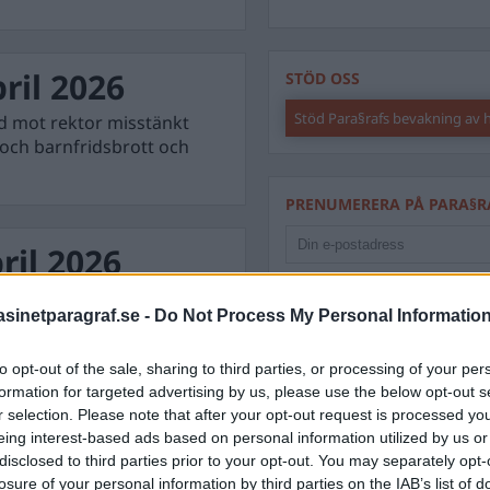
ril 2026
STÖD OSS
Stöd Para§rafs bevakning av
d mot rektor misstänkt
 och barnfridsbrott och
PRENUMERERA PÅ PARA§R
ril 2026
en efter lägenhetsbråk,
inetparagraf.se -
Do Not Process My Personal Informatio
k i nära relation – kvinna
ÄMNESORD
A
to opt-out of the sale, sharing to third parties, or processing of your per
Anders Cardell
Advokat
formation for targeted advertising by us, please use the below opt-out s
Magnusson
Brottslig
r selection. Please note that after your opt-out request is processed y
mars 2026
Carlsson
eing interest-based ads based on personal information utilized by us or
Börje R P
disclosed to third parties prior to your opt-out. You may separately opt-
an hittad misshandlad
Dick Sun
losure of your personal information by third parties on the IAB’s list of
Demokrati