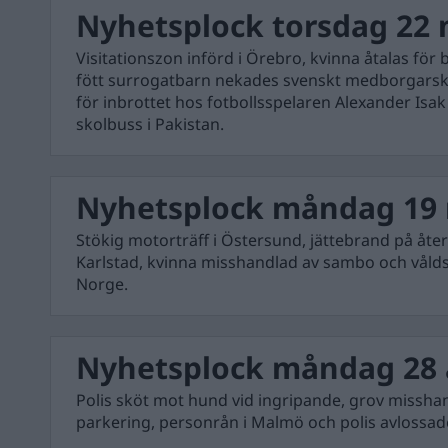
Nyhetsplock torsdag 22 
Visitationszon införd i Örebro, kvinna åtalas för
fött surrogatbarn nekades svenskt medborgarska
för inbrottet hos fotbollsspelaren Alexander Isa
skolbuss i Pakistan.
Nyhetsplock måndag 19 
Stökig motorträff i Östersund, jättebrand på åte
Karlstad, kvinna misshandlad av sambo och våld
Norge.
Nyhetsplock måndag 28 a
Polis sköt mot hund vid ingripande, grov missha
parkering, personrån i Malmö och polis avlossad