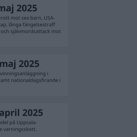
maj 2025
 brott mot sex barn, USA-
p, långa fängelsestraff
k och självmordsattack mot
maj 2025
rvinningsanläggning i
samt nationaldagsfirande i
pril 2025
ndel på Uppsala-
e varningsskott.