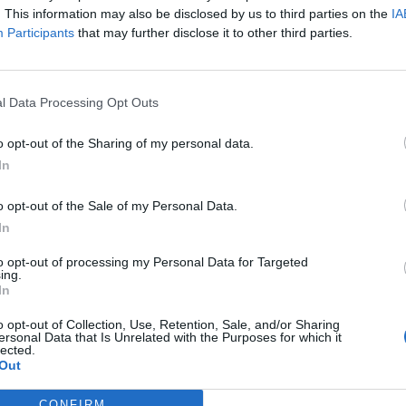
och smitningsolycka i
. This information may also be disclosed by us to third parties on the
IA
Dömda
Donald Trump
Participants
that may further disclose it to other third parties.
Fängelse
Förhör
Grov m
Jimmie Åkesson
Kokainmå
mars 2026
Kriminalvården
l Data Processing Opt Outs
Kri
Lagar
, barn ringde 112 – pappan
Michael Pålss
o opt-out of the Sharing of my personal data.
polis sköt verkanseld mot
Misshandel
Moderater
In
Mordförsök
Nilsson-Lar
Pol
o opt-out of the Sale of my Personal Data.
Petter Inedahl
Silventoinen
In
Poliser
ars 2026
Ricar
Rasism
Rättssäkerhet
to opt-out of processing my Personal Data for Targeted
Rättstr
 busskur sprängd utanför
ing.
Sverigedemokra
In
 man gripen och polisjakt i
Ulf Kristersson
Upprättels
o opt-out of Collection, Use, Retention, Sale, and/or Sharing
Åk
ersonal Data that Is Unrelated with the Purposes for which it
Våld
Våldtäkt
Oravsky
lected.
Out
februari 2026
CONFIRM