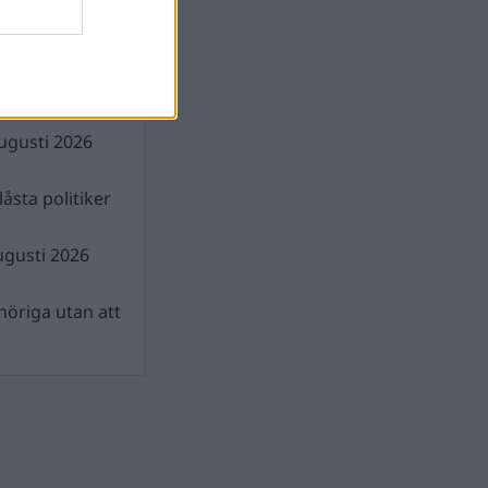
illigt pris för
ugusti 2026
åsta politiker
ugusti 2026
nhöriga utan att