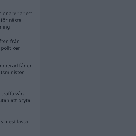
ionärer är ett
s för nästa
lning
ten från
politiker
mperad får en
atsminister
 träffa våra
tan att bryta
s mest lästa