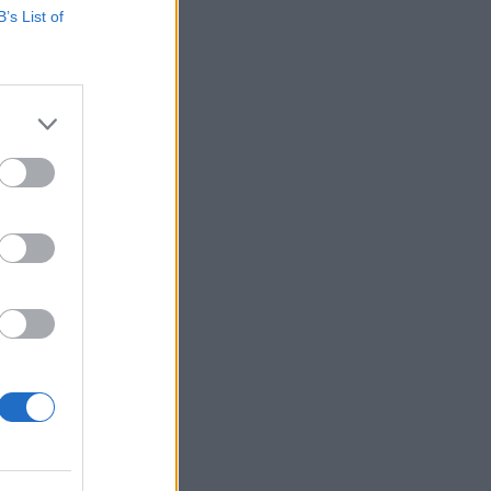
B’s List of
Ebba Busch
isshandel
Israel
let
stdemokraterna
on
Mord
na
ancuent
Nina
isen
d A R Nilsson
ygghet
Rån
Skjutning
terna
Ukraina
Vladimir
e
Vapen
lagare