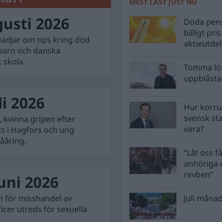
MEST LÄST JUST NU
gusti 2026
Döda pens
billigt pri
vädjar om tips kring död
aktieutde
 barn och danska
 skola.
Tomma löf
uppblåsta 
i 2026
Hur korru
svensk st
, kvinna gripen efter
vara?
ats i Hagfors och ung
ååring.
”Låt oss få
anhöriga u
revben”
uni 2026
n för misshandel av
Juli månad
icer utreds för sexuella