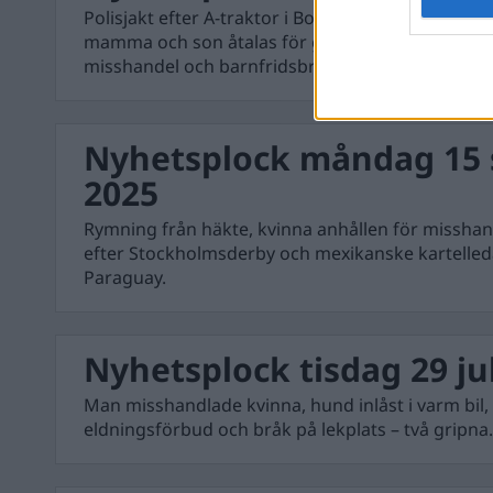
Polisjakt efter A-traktor i Borås, åldring sköt mo
mamma och son åtalas för grovt djurplågeri och 
misshandel och barnfridsbrott.
Nyhetsplock måndag 15
2025
Rymning från häkte, kvinna anhållen för misshan
efter Stockholmsderby och mexikanske kartelleda
Paraguay.
Nyhetsplock tisdag 29 ju
Man misshandlade kvinna, hund inlåst i varm bil,
eldningsförbud och bråk på lekplats – två gripna.