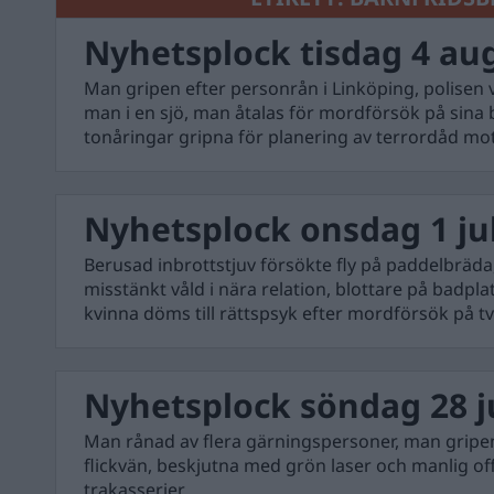
Nyhetsplock tisdag 4 au
Man gripen efter personrån i Linköping, polisen 
man i en sjö, man åtalas för mordförsök på sina
tonåringar gripna för planering av terrordåd mot
Nyhetsplock onsdag 1 jul
Berusad inbrottstjuv försökte fly på paddelbräda
misstänkt våld i nära relation, blottare på badpl
kvinna döms till rättspsyk efter mordförsök på tv
Nyhetsplock söndag 28 j
Man rånad av flera gärningspersoner, man gripe
flickvän, beskjutna med grön laser och manlig off
trakasserier.