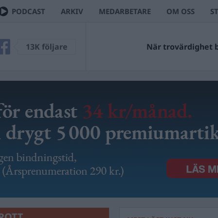
PODCAST
ARKIV
MEDARBETARE
OM OSS
S
13K följare
När trovärdighet bl
ROTT