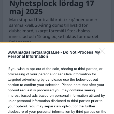
Nyhetsplock lördag 17
maj 2025
Man stoppad för trafikbrott tre gånger under
samma kväll, 20-åring döms till livstid för
dubbelmord, skarpt föremål i Stockholms
innerstad och 15-årig pojke häktas för mordet i
Boländerna.
www.magasinetparagraf.se -
Do Not Process My
Personal Information
Nyhetsplock torsdag 17
april 2025
If you wish to opt-out of the sale, sharing to third parties, or
processing of your personal or sensitive information for
Man friad för krigsbrott – får skadestånd på
targeted advertising by us, please use the below opt-out
närmare 800 000, påskupploppen resulterade i
section to confirm your selection. Please note that after your
53 fängelseår, svensk tonåring gripen i Australien
opt-out request is processed you may continue seeing
– misstänks ha rekryterat till morduppdrag, man
interest-based ads based on personal information utilized by
knivskuren i Göteborg, skarpladdad granat hittat
us or personal information disclosed to third parties prior to
i Rönninge och åtal mot Jonas Falk.
your opt-out. You may separately opt-out of the further
disclosure of your personal information by third parties on the