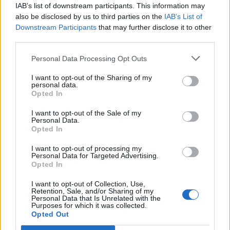
IAB’s list of downstream participants. This information may
Nyhetsplock onsdag 5
also be disclosed by us to third parties on the
IAB’s List of
Downstream Participants
that may further disclose it to other
mars 2025
third parties.
Polis sköt sig själv i benet under övning, utklädda
Personal Data Processing Opt Outs
ungdomar orsakade polisutryckning, svensk
tonåring döms för mordförsök i Danmark och
I want to opt-out of the Sharing of my
personal data.
nordkoreanska soldater uppmanas begå
Opted In
självmord.
I want to opt-out of the Sale of my
Personal Data.
Opted In
Nyhetsplock lördag 8
februari 2025
I want to opt-out of processing my
Personal Data for Targeted Advertising.
Opted In
Regeringen skärper regelverket kring
vapenlicens, alla offer i masskjutningen
I want to opt-out of Collection, Use,
identifierade, universitet polisanmäler efter att
Retention, Sale, and/or Sharing of my
Personal Data that Is Unrelated with the
koraner fyllts med bacon och svensk barnsoldat
Purposes for which it was collected.
döms till fängelse i Danmark.
Opted Out