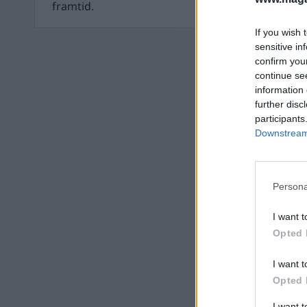
framtid.
If you wish 
sensitive in
confirm you
continue se
information 
further disc
participants
Downstream 
Persona
I want t
Opted 
I want t
Opted 
I want 