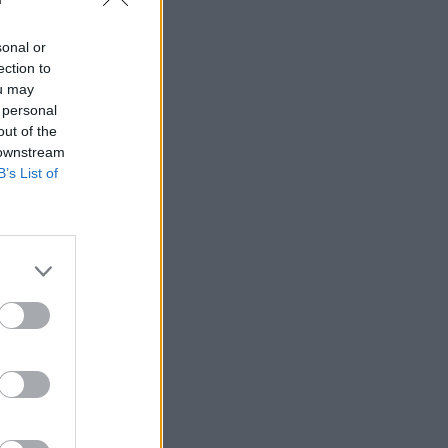
sonal or
ection to
ou may
 högerextremismen
 personal
out of the
 downstream
B’s List of
AFS NYHETSBREV
ndreas
Börje
het
 Carlsson
devall