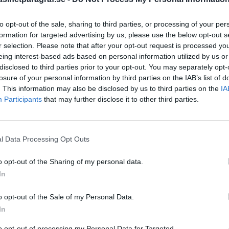
to opt-out of the sale, sharing to third parties, or processing of your per
formation for targeted advertising by us, please use the below opt-out s
STÖD OSS
r selection. Please note that after your opt-out request is processed y
Stöd Para§rafs bevakning av
eing interest-based ads based on personal information utilized by us or
disclosed to third parties prior to your opt-out. You may separately opt-
losure of your personal information by third parties on the IAB’s list of
. This information may also be disclosed by us to third parties on the
IA
PRENUMERERA PÅ PARA§R
Participants
that may further disclose it to other third parties.
l Data Processing Opt Outs
ÄMNESORD
o opt-out of the Sharing of my personal data.
A
Anders Cardell
In
Advokat
Magnusson
Brottslig
o opt-out of the Sale of my Personal Data.
Carlsson
Börje R P
In
Dick Sun
Demokrati
to opt-out of processing my Personal Data for Targeted