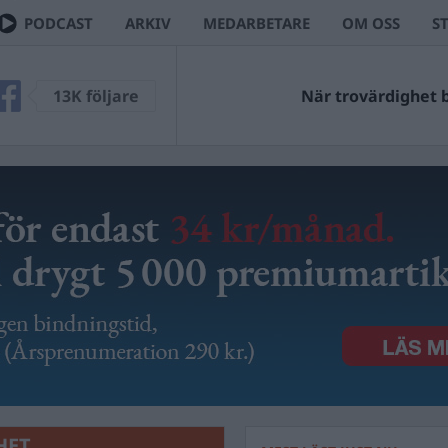
PODCAST
ARKIV
MEDARBETARE
OM OSS
S
13K följare
När trovärdighet bl
HET