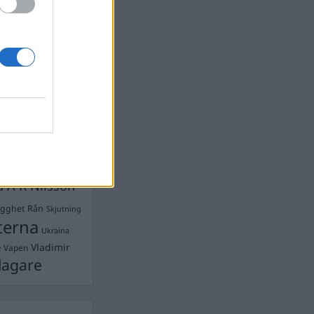
Ebba Busch
isshandel
Israel
let
stdemokraterna
on
Mord
na
ancuent
Nina
isen
d A R Nilsson
ygghet
Rån
Skjutning
terna
Ukraina
Vladimir
e
Vapen
lagare