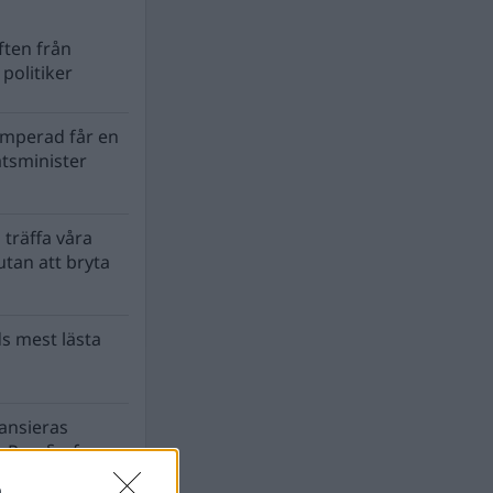
ten från
politiker
mperad får en
atsminister
 träffa våra
tan att bryta
s mest lästa
nansieras
 Para§raf av
a
n