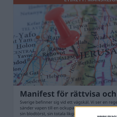
Manifest för rättvisa oc
Sverige befinner sig vid ett vägskäl. Vi ser en re
sänder vapen till en ockupationsmakt, till en re
sin blodtörst, sin totala likgiltighet inför barns li
www.magas