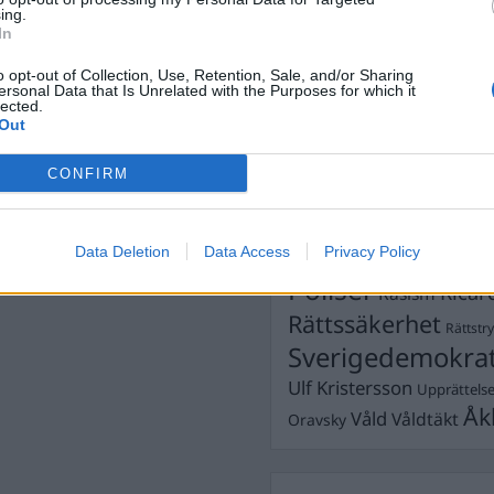
ing.
Dömda
In
Donald Trump
Fängelse
Förhör
Grov m
o opt-out of Collection, Use, Retention, Sale, and/or Sharing
ersonal Data that Is Unrelated with the Purposes for which it
Jimmie Åkesson
Kokainmå
lected.
Kriminalvården
Out
Kri
Lagar
Michael Pålss
CONFIRM
Misshandel
Moderater
Mordförsök
Nilsson-Lar
Pol
Data Deletion
Data Access
Privacy Policy
Petter Inedahl
Silventoinen
Poliser
Ricar
Rasism
Rättssäkerhet
Rättstr
Sverigedemokra
Ulf Kristersson
Upprättels
Åk
Våld
Våldtäkt
Oravsky