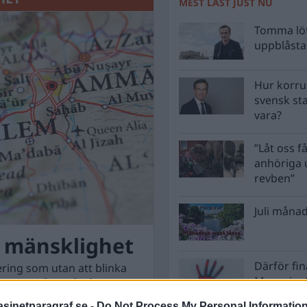
MEST LÄST JUST NU
Tomma löf
uppblåsta 
Hur korru
svensk st
vara?
”Låt oss få
anhöriga u
revben”
Juli månad
h mänsklighet
Därför fi
gering som utan att blinka
Magasinet
gim som gång på gång visat
Nordkore
v, mödrars skrik, ett folks
inetparagraf.se -
Do Not Process My Personal Informatio