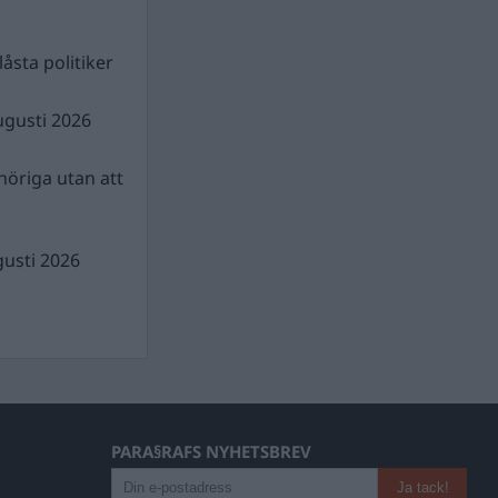
åsta politiker
ugusti 2026
nhöriga utan att
gusti 2026
PARA§RAFS NYHETSBREV