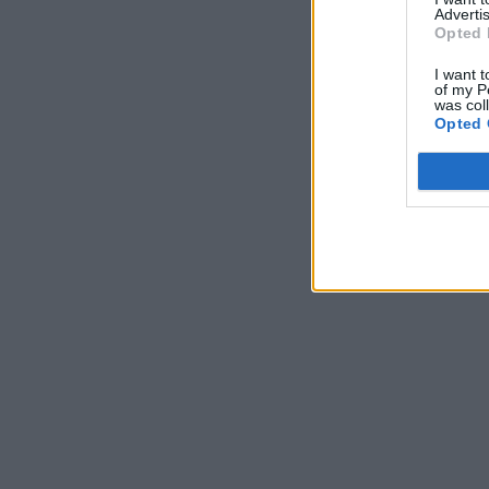
Advertis
Opted 
I want t
of my P
was col
Opted 