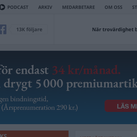
PODCAST
ARKIV
MEDARBETARE
OM OSS
S
13K följare
När trovärdighet bl
KS