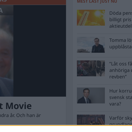
MEST LÄST JUST NU
A
Döda pens
billigt pri
aktieutde
Tomma löf
uppblåsta 
”Låt oss få
anhöriga u
revben”
Hur korru
svensk st
nt Movie
vara?
ndra år. Och han är
Varför sk
grundlag
men inte 