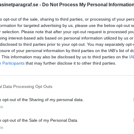
inetparagraf.se -
Do Not Process My Personal Informatio
to opt-out of the sale, sharing to third parties, or processing of your per
STÖD OSS
formation for targeted advertising by us, please use the below opt-out s
r selection. Please note that after your opt-out request is processed y
Stöd Para§rafs bevakning av
eing interest-based ads based on personal information utilized by us or
disclosed to third parties prior to your opt-out. You may separately opt-
losure of your personal information by third parties on the IAB’s list of
. This information may also be disclosed by us to third parties on the
IA
PRENUMERERA PÅ PARA§R
Participants
that may further disclose it to other third parties.
l Data Processing Opt Outs
ÄMNESORD
o opt-out of the Sharing of my personal data.
A
Anders Cardell
Advokat
In
Magnusson
Brottslig
o opt-out of the Sale of my Personal Data.
Carlsson
Börje R P
In