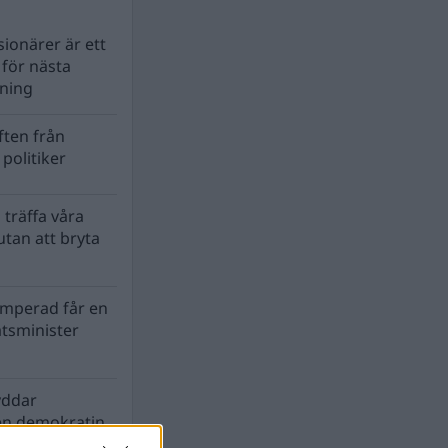
ionärer är ett
s för nästa
lning
ten från
politiker
 träffa våra
tan att bryta
mperad får en
atsminister
yddar
en demokratin
biosfären?