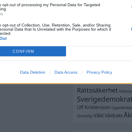
Dick Sun
Demokrati
to opt-out of processing my Personal Data for Targeted
ing.
Dömda
Donald Trump
In
Fängelse
Förhör
Grov m
o opt-out of Collection, Use, Retention, Sale, and/or Sharing
Jimmie Åkesson
ersonal Data that Is Unrelated with the Purposes for which it
Kokainmå
lected.
Kriminalvården
Kri
Out
Lagar
Michael Pålss
CONFIRM
Misshandel
Moderater
Mordförsök
Nilsson-Lar
Pol
Data Deletion
Data Access
Privacy Policy
Petter Inedahl
Silventoinen
Poliser
Ricar
Rasism
Rättssäkerhet
Rättstr
Sverigedemokra
Ulf Kristersson
Upprättels
Åk
Våld
Våldtäkt
Oravsky