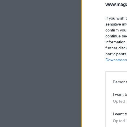
www.magas
If you wish 
sensitive in
confirm you
continue se
information 
further disc
participants
Downstream 
Persona
I want t
Opted 
I want t
Opted 