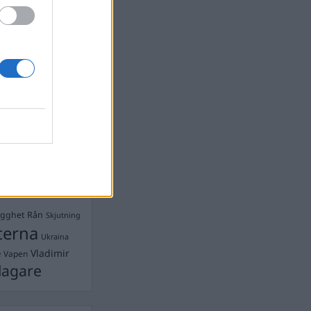
devall
Ebba Busch
isshandel
Israel
let
stdemokraterna
on
Mord
na
ancuent
Nina
isen
d A R Nilsson
ygghet
Rån
Skjutning
terna
Ukraina
Vladimir
e
Vapen
lagare