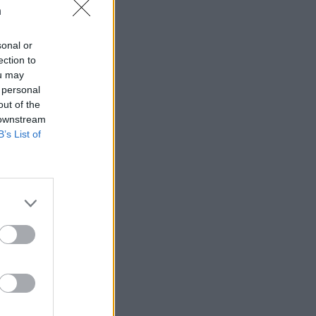
n
sonal or
ection to
ou may
 rättssäkerheten
 personal
out of the
 downstream
B’s List of
AFS NYHETSBREV
ndreas
Börje
het
 Carlsson