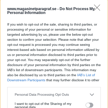
Nyhetsplock tisdag 5
maj 2026
www.magasinetparagraf.se -
Do Not Process My
Personal Information
Man åtalas för mord på ex-flickvän i Karlskrona,
tredje person misstänkt för valborgsmordet i
If you wish to opt-out of the sale, sharing to third parties, or
Norrköping, 15-åring anhållen för sprängning
processing of your personal or sensitive information for
och svensk man döms till livstid för folkrättsbrott
targeted advertising by us, please use the below opt-out
i Syrien.
section to confirm your selection. Please note that after your
opt-out request is processed you may continue seeing
interest-based ads based on personal information utilized by
Nyhetsplock måndag 8
us or personal information disclosed to third parties prior to
your opt-out. You may separately opt-out of the further
december 2025
disclosure of your personal information by third parties on the
IAB’s list of downstream participants. This information may
Stor ökning av barn som utför sprängdåd,
also be disclosed by us to third parties on the
IAB’s List of
kvinnor misstänks ha blivit drogade på krogen i
Downstream Participants
that may further disclose it to other
Sälen, man anhållen efter dubbla mordförsök i
third parties.
Boden och statliga flickhem bryter mot lagen.
Personal Data Processing Opt Outs
I want to opt-out of the Sharing of my
Nyhetsplock tisdag 5
personal data.