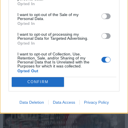
Opted In
augusti 2025
I want to opt-out of the Sale of my
Förundersökning efter drunkningsolycka i Boden
Personal Data.
nedlagd, ytterligare person häktad i Gaboro-
Opted In
mordet, åtal för att ha krävt sex av barn i utbyte
I want to opt-out of processing my
mot knark och rånförsök i livsmedelsbutik.
Personal Data for Targeted Advertising.
Opted In
Nyhetsplock torsdag 19
I want to opt-out of Collection, Use,
Retention, Sale, and/or Sharing of my
Personal Data that Is Unrelated with the
juni 2025
Purposes for which it was collected.
Opted Out
9 av 10 barn som begår allvarliga brott är kända
av socialtjänsten, över 17 års fängelse för
CONFIRM
rekrytering av barn till grova brott, hovrätt
fastställer friande dom för Falu kommun och HD
meddelar prövningstillstånd för Bonnesen.
Data Deletion
Data Access
Privacy Policy