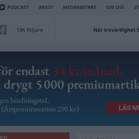
PODCAST
ARKIV
MEDARBETARE
OM OSS
S
13K följare
När trovärdighet bl
RD