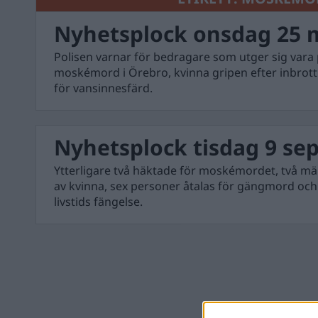
Nyhetsplock onsdag 25 
Polisen varnar för bedragare som utger sig vara 
moskémord i Örebro, kvinna gripen efter inbrott
för vansinnesfärd.
Nyhetsplock tisdag 9 se
Ytterligare två häktade för moskémordet, två mä
av kvinna, sex personer åtalas för gängmord oc
livstids fängelse.