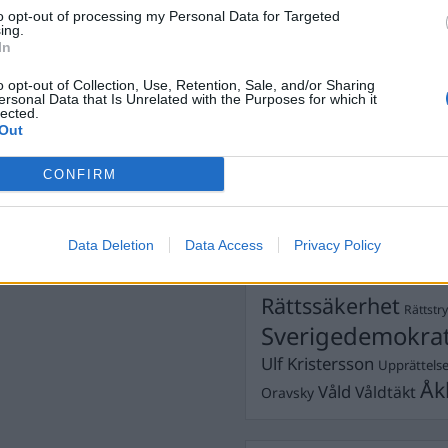
Dick Sun
Demokrati
to opt-out of processing my Personal Data for Targeted
ing.
Dömda
Donald Trump
In
Fängelse
Förhör
Grov m
o opt-out of Collection, Use, Retention, Sale, and/or Sharing
Jimmie Åkesson
ersonal Data that Is Unrelated with the Purposes for which it
Kokainmå
lected.
Kriminalvården
Kri
Out
Lagar
Michael Pålss
CONFIRM
Misshandel
Moderater
Mordförsök
Nilsson-Lar
Pol
Data Deletion
Data Access
Privacy Policy
Petter Inedahl
Silventoinen
Poliser
Ricar
Rasism
Rättssäkerhet
Rättstr
Sverigedemokra
Ulf Kristersson
Upprättels
Åk
Våld
Våldtäkt
Oravsky