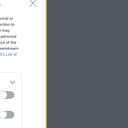
n
sonal or
ection to
ou may
 rättssäkerheten
 personal
out of the
 downstream
B’s List of
AFS NYHETSBREV
ndreas
Börje
het
 Carlsson