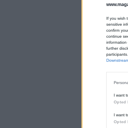
www.magas
If you wish 
sensitive in
confirm you
continue se
information 
further disc
participants
Downstream 
Persona
I want t
Opted 
I want t
Opted 