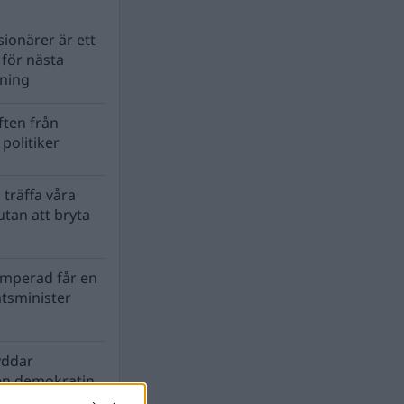
ionärer är ett
s för nästa
lning
ten från
politiker
 träffa våra
tan att bryta
mperad får en
atsminister
yddar
en demokratin
biosfären?