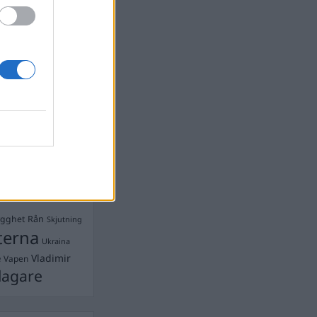
devall
Ebba Busch
isshandel
Israel
let
stdemokraterna
on
Mord
na
ancuent
Nina
isen
d A R Nilsson
ygghet
Rån
Skjutning
terna
Ukraina
Vladimir
e
Vapen
lagare