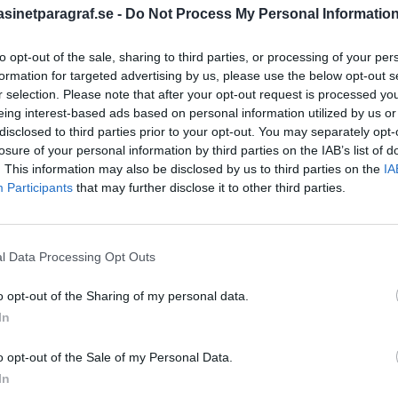
inetparagraf.se -
Do Not Process My Personal Informatio
to opt-out of the sale, sharing to third parties, or processing of your per
STÖD OSS
formation for targeted advertising by us, please use the below opt-out s
r selection. Please note that after your opt-out request is processed y
Stöd Para§rafs bevakning av
eing interest-based ads based on personal information utilized by us or
disclosed to third parties prior to your opt-out. You may separately opt-
losure of your personal information by third parties on the IAB’s list of
. This information may also be disclosed by us to third parties on the
IA
PRENUMERERA PÅ PARA§R
Participants
that may further disclose it to other third parties.
l Data Processing Opt Outs
ÄMNESORD
o opt-out of the Sharing of my personal data.
A
Anders Cardell
Advokat
In
Magnusson
Brottslig
o opt-out of the Sale of my Personal Data.
Carlsson
Börje R P
In