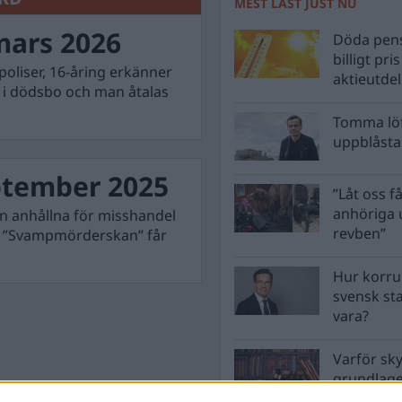
MEST LÄST JUST NU
mars 2026
Döda pens
billigt pri
poliser, 16-åring erkänner
aktieutde
 i dödsbo och man åtalas
Tomma löf
uppblåsta 
ptember 2025
”Låt oss få
anhöriga u
n anhållna för misshandel
revben”
h ”Svampmörderskan” får
Hur korru
svensk st
vara?
Varför sk
grundlag
men inte 