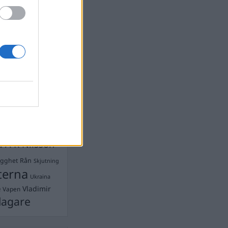
devall
Ebba Busch
isshandel
Israel
let
stdemokraterna
on
Mord
na
ancuent
Nina
isen
d A R Nilsson
ygghet
Rån
Skjutning
terna
Ukraina
Vladimir
e
Vapen
lagare