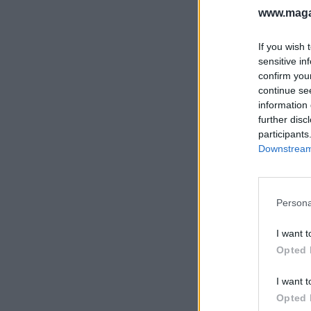
www.magas
If you wish 
sensitive in
confirm you
continue se
information 
further disc
participants
Downstream 
Persona
I want t
Opted 
I want t
Opted 