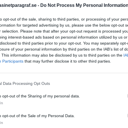
inetparagraf.se -
Do Not Process My Personal Informatio
to opt-out of the sale, sharing to third parties, or processing of your per
STÖD OSS
formation for targeted advertising by us, please use the below opt-out s
Stöd Para§raf – magasine
r selection. Please note that after your opt-out request is processed y
högertrolle
eing interest-based ads based on personal information utilized by us or
disclosed to third parties prior to your opt-out. You may separately opt-
losure of your personal information by third parties on the IAB’s list of
. This information may also be disclosed by us to third parties on the
IA
PRENUMERERA PÅ PARA§R
Participants
that may further disclose it to other third parties.
l Data Processing Opt Outs
ÄMNESORD
o opt-out of the Sharing of my personal data.
A
Anders Cardell
Advokat
In
Magnusson
Brottslig
o opt-out of the Sale of my Personal Data.
Carlsson
Börje R P
In