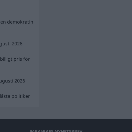
gen demokratin
gusti 2026
illigt pris för
ugusti 2026
åsta politiker
PARA§RAFS NYHETSBREV