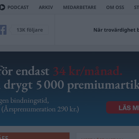
PODCAST
ARKIV
MEDARBETARE
OM OSS
S
13K följare
När trovärdighet bl
FF