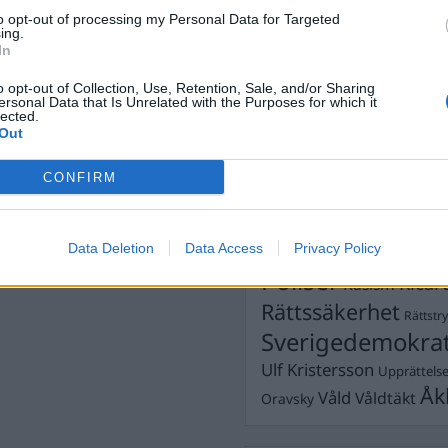
Dick Sun
Demokrati
to opt-out of processing my Personal Data for Targeted
ing.
Dömda
Donald Trump
In
Fängelse
Förhör
Grov m
o opt-out of Collection, Use, Retention, Sale, and/or Sharing
Jimmie Åkesson
ersonal Data that Is Unrelated with the Purposes for which it
Kokainmå
lected.
Kriminalvården
Out
Kri
Lagar
Michael Pålss
CONFIRM
Misshandel
Moderater
Mordförsök
Nilsson-Lar
Pol
Data Deletion
Data Access
Privacy Policy
Petter Inedahl
Silventoinen
Poliser
Ricar
Rasism
Rättssäkerhet
Rättstr
Sverigedemokra
Ulf Kristersson
Upprättels
Åk
Våld
Våldtäkt
Oravsky