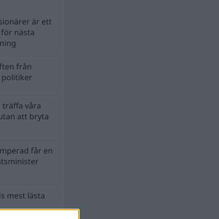
ionärer är ett
s för nästa
lning
ten från
politiker
 träffa våra
tan att bryta
mperad får en
atsminister
s mest lästa