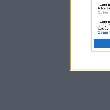
I want 
Advertis
Opted 
I want t
of my P
was col
Opted 