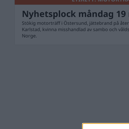
Nyhetsplock måndag 19 
Stökig motorträff i Östersund, jättebrand på åte
Karlstad, kvinna misshandlad av sambo och våld
Norge.