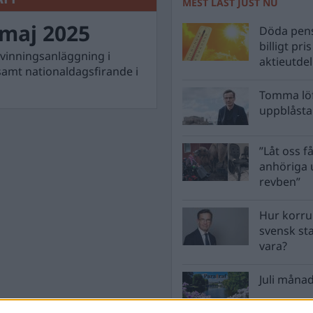
MEST LÄST JUST NU
maj 2025
Döda pens
billigt pri
rvinningsanläggning i
aktieutde
samt nationaldagsfirande i
Tomma löf
uppblåsta 
”Låt oss få
anhöriga u
revben”
Hur korru
svensk st
vara?
Juli månad