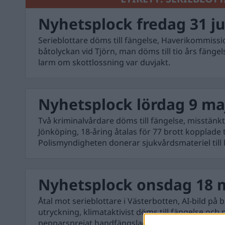
Nyhetsplock fredag 31 ju
Serieblottare döms till fängelse, Haverikommiss
båtolyckan vid Tjörn, man döms till tio års fänge
larm om skottlossning var duvjakt.
Nyhetsplock lördag 9 ma
Två kriminalvårdare döms till fängelse, misstänkt
Jönköping, 18-åring åtalas för 77 brott kopplade t
Polismyndigheten donerar sjukvårdsmateriel till l
Nyhetsplock onsdag 18 
Åtal mot serieblottare i Västerbotten, AI-bild på b
utryckning, klimataktivist döms till fängelse och 
pepparsprejat handfängslad man.