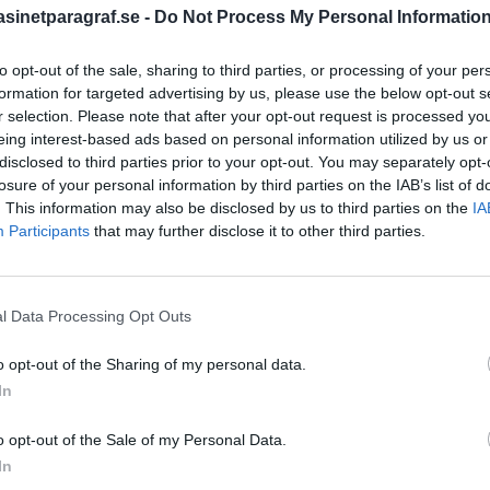
inetparagraf.se -
Do Not Process My Personal Informatio
to opt-out of the sale, sharing to third parties, or processing of your per
STÖD OSS
formation for targeted advertising by us, please use the below opt-out s
r selection. Please note that after your opt-out request is processed y
Stöd Para§rafs bevakning av
eing interest-based ads based on personal information utilized by us or
disclosed to third parties prior to your opt-out. You may separately opt-
losure of your personal information by third parties on the IAB’s list of
. This information may also be disclosed by us to third parties on the
IA
PRENUMERERA PÅ PARA§R
Participants
that may further disclose it to other third parties.
l Data Processing Opt Outs
ÄMNESORD
o opt-out of the Sharing of my personal data.
A
Anders Cardell
Advokat
In
Magnusson
Brottslig
o opt-out of the Sale of my Personal Data.
Carlsson
Börje R P
In