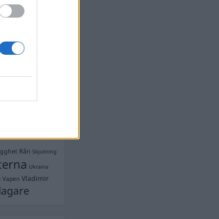
devall
Ebba Busch
isshandel
Israel
let
stdemokraterna
on
Mord
na
ancuent
Nina
isen
d A R Nilsson
ygghet
Rån
Skjutning
terna
Ukraina
Vladimir
e
Vapen
lagare