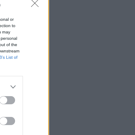
n
sonal or
ection to
ou may
 högerextremismen
 personal
out of the
 downstream
B’s List of
AFS NYHETSBREV
ndreas
Börje
het
 Carlsson