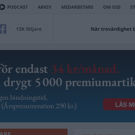
PODCAST
ARKIV
MEDARBETARE
OM OSS
S
13K följare
När trovärdighet bl
ARE