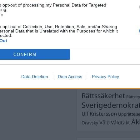
Dick Sun
Demokrati
to opt-out of processing my Personal Data for Targeted
ing.
Dömda
Donald Trump
In
Fängelse
Förhör
Grov m
o opt-out of Collection, Use, Retention, Sale, and/or Sharing
Jimmie Åkesson
ersonal Data that Is Unrelated with the Purposes for which it
Kokainmå
lected.
Kriminalvården
Kri
Out
Lagar
Michael Pålss
CONFIRM
Misshandel
Moderater
Mordförsök
Nilsson-Lar
Pol
Data Deletion
Data Access
Privacy Policy
Petter Inedahl
Silventoinen
Poliser
Ricar
Rasism
Rättssäkerhet
Rättstr
Sverigedemokra
Ulf Kristersson
Upprättels
Åk
Våld
Våldtäkt
Oravsky