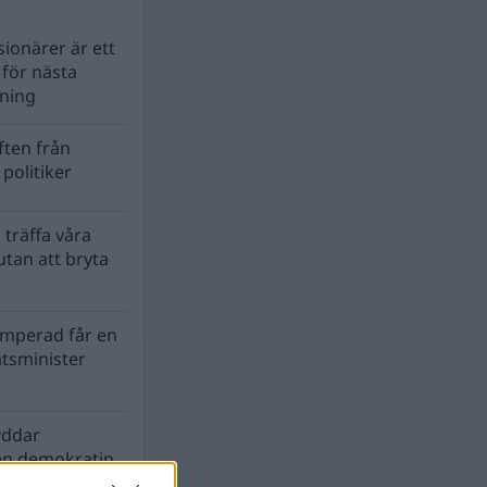
ionärer är ett
s för nästa
lning
ten från
politiker
 träffa våra
tan att bryta
mperad får en
atsminister
yddar
en demokratin
biosfären?