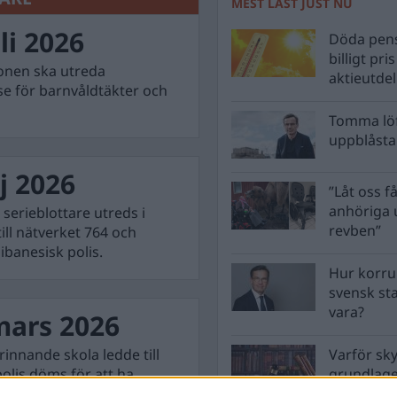
MEST LÄST JUST NU
li 2026
Döda pens
billigt pri
ionen ska utreda
aktieutde
lse för barnvåldtäkter och
Tomma löf
uppblåsta 
j 2026
”Låt oss få
anhöriga u
 serieblottare utreds i
revben”
ill nätverket 764 och
ibanesisk polis.
Hur korru
svensk st
vara?
mars 2026
rinnande skola ledde till
Varför sk
polis döms för att ha
grundlag
men inte 