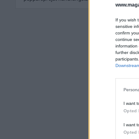
www.magas
If you wish 
sensitive in
confirm you
continue se
information 
further disc
participants
Downstream 
Persona
I want t
Opted 
I want t
Opted 