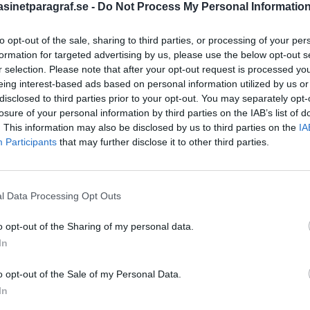
inetparagraf.se -
Do Not Process My Personal Informatio
to opt-out of the sale, sharing to third parties, or processing of your per
STÖD OSS
formation for targeted advertising by us, please use the below opt-out s
r selection. Please note that after your opt-out request is processed y
Stöd Para§rafs bevakning av
eing interest-based ads based on personal information utilized by us or
disclosed to third parties prior to your opt-out. You may separately opt-
losure of your personal information by third parties on the IAB’s list of
. This information may also be disclosed by us to third parties on the
IA
PRENUMERERA PÅ PARA§R
Participants
that may further disclose it to other third parties.
l Data Processing Opt Outs
ÄMNESORD
o opt-out of the Sharing of my personal data.
A
Anders Cardell
Advokat
In
högertrollen
Magnusson
Brottslig
o opt-out of the Sale of my Personal Data.
Carlsson
Börje R P
In
tspsykiatri
Dick Sun
Demokrati