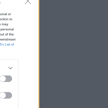
n
sonal or
ection to
ou may
 rättssäkerheten
 personal
out of the
 downstream
B’s List of
AFS NYHETSBREV
ndreas
Börje
het
 Carlsson
devall