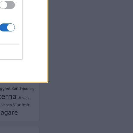
Ebba Busch
isshandel
Israel
let
stdemokraterna
on
Mord
na
ancuent
Nina
isen
d A R Nilsson
ygghet
Rån
Skjutning
terna
Ukraina
Vladimir
e
Vapen
lagare