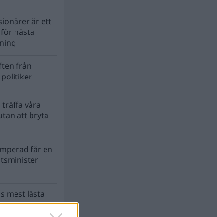
ionärer är ett
s för nästa
lning
ten från
politiker
 träffa våra
tan att bryta
mperad får en
atsminister
s mest lästa