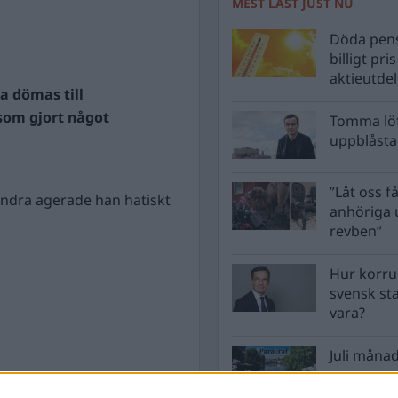
MEST LÄST JUST NU
Döda pens
billigt pri
aktieutde
a dömas till
som gjort något
Tomma löf
uppblåsta 
”Låt oss få
andra agerade han hatiskt
anhöriga u
revben”
Hur korru
svensk st
vara?
Juli månad