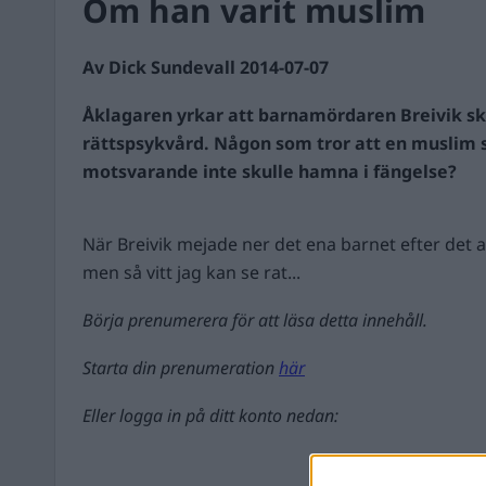
Om han varit muslim
Av Dick Sundevall 2014-07-07
Åklagaren yrkar att barnamördaren Breivik sk
rättspsykvård. Någon som tror att en muslim 
motsvarande inte skulle hamna i fängelse?
När Breivik mejade ner det ena barnet efter det 
men så vitt jag kan se rat...
Börja prenumerera för att läsa detta innehåll.
Starta din prenumeration
här
Eller logga in på ditt konto nedan: