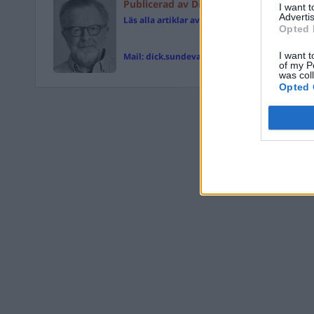
Publicerad av Dick Sundevall
I want 
Advertis
Läs alla artiklar av Dick Sundevall
Opted 
I want t
Mail:
dick.sundevall@magasinetparagraf.se
of my P
was col
Opted 