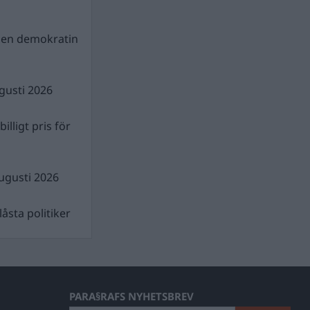
gen demokratin
gusti 2026
illigt pris för
ugusti 2026
åsta politiker
PARA§RAFS NYHETSBREV