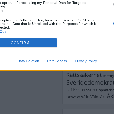
to opt-out of processing my Personal Data for Targeted
Dömda
ing.
Donald Trump
In
Fängelse
Förhör
Grov m
o opt-out of Collection, Use, Retention, Sale, and/or Sharing
Jimmie Åkesson
Kokainmå
ersonal Data that Is Unrelated with the Purposes for which it
Kriminalvården
lected.
Kri
Out
Lagar
Michael Pålss
CONFIRM
Misshandel
Moderater
Mordförsök
Nilsson-Lar
Pol
Petter Inedahl
Silventoinen
Data Deletion
Data Access
Privacy Policy
Poliser
Ricar
Rasism
Rättssäkerhet
Rättstr
Sverigedemokra
Ulf Kristersson
Upprättels
Åk
Våld
Våldtäkt
Oravsky