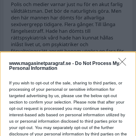
Polis och medier varnar just nu för en akut farlig
våldtäktsman. Det bör de naturligtvis göra. Men
den här mannen har dömts för allvarliga
sexövergrepp tidigare. Flera gånger. Till långa
fängelsestraff. Hade han dömts till
rättspsykiatrisk vård hade han kunnat hållas
inlåst livet ut, om psykiatriker och
förvaltningsrätt ansett honom utgöra en fara för
sig själv eller andra. Vilket han enligt polisen
www.magasinetparagraf.se -
Do Not Process My
uppenbarligen utgör.
Personal Information
If you wish to opt-out of the sale, sharing to third parties, or
Var livstid för mordet på
processing of your personal or sensitive information for
Lotta rätt?
targeted advertising by us, please use the below opt-out
section to confirm your selection. Please note that after your
Martin Jonsson hade misshandlat Lotta tidigare.
opt-out request is processed you may continue seeing
Gång på gång. Den här gången slog han ihjäl
interest-based ads based on personal information utilized by
henne. Han slog och sparkade i tio minuter. Vissa
us or personal information disclosed to third parties prior to
tecken tyder på att han gjorde en paus någon
your opt-out. You may separately opt-out of the further
gång under dessa tio minuter, för att sedan
disclosure of your personal information by third parties on the