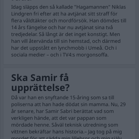
Idag släpps den så kallade "Hagamannen" Niklas
Lindgren fri efter att ha avtjänat sitt straff för
flera våldtäkter och mordförsök. Han dömdes till
14 års fängelse och har nu avtjänat sina två
tredjedelar. Så långt är det inget konstigt. Men
han vill återvända till sin hemstad, och därmed
har det uppstått en lynchmobb i Umeå. Och i
sociala medier – och i TV4:s morgonsoffa.
Ska Samir få
upprättelse?
Då var han en snyftande 15-åring som sa till
poliserna att han hade dödat sin mamma. Nu, 29
år senare, har Samir Sabri berättat vad som
verkligen hände, att det var pappan som
mördade henne. Såväl teknisk utredning som
vittnen bekräftar hans historia.– Jag tog på mig
mordet för att rädda min lillebror och mig själv,