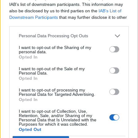
fortsätta att slå och sparka på den näst intill
IAB’s list of downstream participants. This information may
medvetslösa Lotta när hon redan låg blodig på
also be disclosed by us to third parties on the
IAB’s List of
golvet. Men var det rätt och riktigt att döma
Downstream Participants
that may further disclose it to other
honom till livstids fängelse?
third parties.
Personal Data Processing Opt Outs
Dags för mentalvård?
I want to opt-out of the Sharing of my
personal data.
Tonårsgrabbar i flock kan alltför ofta bete sig
Opted In
som mentalt störda djur. Hormonerna rusar
I want to opt-out of the Sale of my
omkring i kroppen och efter några öl kan de fara
Personal Data.
fram som vilda elefanter. Det får vi leva med. Men
Opted In
när vuxna män agerar på liknande sätt, vad gör vi
då? Ett aktuellt rättsfall aktualiserar frågan. Kan
I want to opt-out of processing my
Personal Data for Targeted Advertising.
sluten rättspsykiatrisk vård vara en lösning?
Opted In
I want to opt-out of Collection, Use,
Retention, Sale, and/or Sharing of my
Helt fel att döma
Personal Data that Is Unrelated with the
Purposes for which it was collected.
läkaren till fängelse
Opted Out