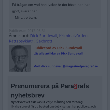
På frågan om vad han tycker är det bästa han har
gjort, svarar han:
– Mina tre barn.
Publicerad
2017-05-31
Ämnesord:
Dick Sundevall
,
Kriminalvården
,
Rättspsykiatri
,
Sexbrott
Publicerad av Dick Sundevall
Läs alla artiklar av Dick Sundevall
Mail:
dick.sundevall@magasinetparagraf.se
Prenumerera på Para
§
rafs
nyhetsbrev
Nyhetsbrevet skickas ut varje måndag och torsdag.
I Nyhetsbrevet får du besked om det vi senast har publicerat och