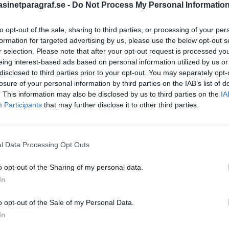
inetparagraf.se -
Do Not Process My Personal Informatio
to opt-out of the sale, sharing to third parties, or processing of your per
STÖD OSS
formation for targeted advertising by us, please use the below opt-out s
r selection. Please note that after your opt-out request is processed y
Stöd Para§rafs bevakning av
eing interest-based ads based on personal information utilized by us or
disclosed to third parties prior to your opt-out. You may separately opt-
losure of your personal information by third parties on the IAB’s list of
. This information may also be disclosed by us to third parties on the
IA
PRENUMERERA PÅ PARA§R
Participants
that may further disclose it to other third parties.
l Data Processing Opt Outs
ÄMNESORD
o opt-out of the Sharing of my personal data.
A
Anders Cardell
Advokat
In
Magnusson
Brottslig
kerheten
o opt-out of the Sale of my Personal Data.
Carlsson
Börje R P
In
Dick Sun
Demokrati