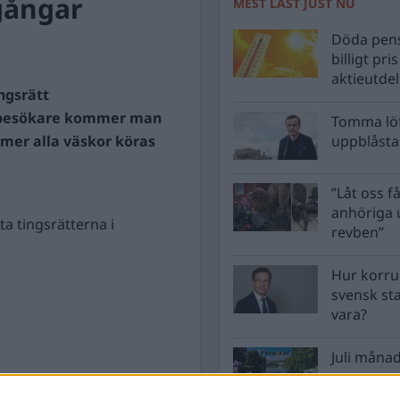
gångar
MEST LÄST JUST NU
Döda pens
billigt pri
aktieutde
ngsrätt
m besökare kommer man
Tomma löf
mer alla väskor köras
uppblåsta 
”Låt oss få
anhöriga u
ta tingsrätterna i
revben”
Hur korru
svensk st
vara?
Juli månad