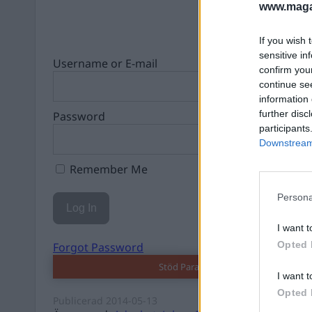
www.magas
If you wish 
sensitive in
Username or E-mail
confirm you
continue se
information 
further disc
Password
participants
Downstream 
Remember Me
Persona
I want t
Opted 
Forgot Password
Stöd Para§rafs bevakning av rättssä
I want t
Opted 
Publicerad
2014-05-13