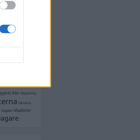
Ebba Busch
isshandel
Israel
let
stdemokraterna
on
Mord
na
ancuent
Nina
isen
d A R Nilsson
ygghet
Rån
Skjutning
terna
Ukraina
Vladimir
e
Vapen
lagare