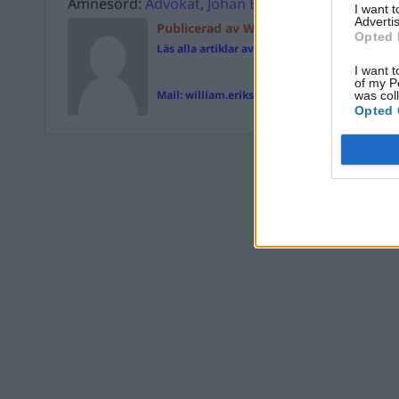
Ämnesord:
Advokat
,
Johan Eriksson
,
William Erik
I want 
Advertis
Publicerad av William Eriksson
Opted 
Läs alla artiklar av William Eriksson
I want t
of my P
Mail:
william.eriksson@magasinetparagraf.s
was col
Opted 