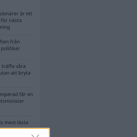
ionärer är ett
s för nästa
lning
ten från
politiker
 träffa våra
tan att bryta
mperad får en
atsminister
s mest lästa