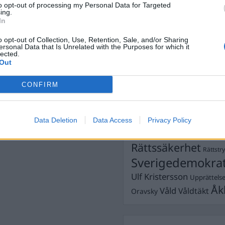
sson
to opt-out of processing my Personal Data for Targeted
Dömda
ing.
Donald Trump
In
Fängelse
Förhör
Grov m
o opt-out of Collection, Use, Retention, Sale, and/or Sharing
Jimmie Åkesson
Kokainmå
ersonal Data that Is Unrelated with the Purposes for which it
e
Kriminalvården
lected.
Kri
Out
Lagar
Michael Pålss
CONFIRM
Misshandel
Moderater
Mordförsök
Nilsson-Lar
Pol
Petter Inedahl
Silventoinen
Data Deletion
Data Access
Privacy Policy
Poliser
Ricar
Rasism
Rättssäkerhet
Rättstr
Sverigedemokra
Ulf Kristersson
Upprättels
Åk
Våld
Våldtäkt
Oravsky