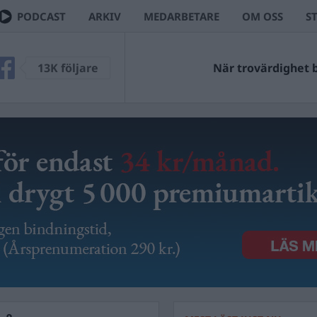
PODCAST
ARKIV
MEDARBETARE
OM OSS
S
13K följare
När trovärdighet bl