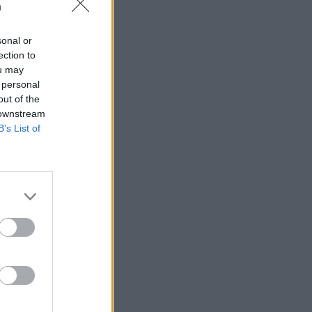
n
sonal or
ection to
ou may
 högerextremismen
 personal
out of the
 downstream
B’s List of
AFS NYHETSBREV
ndreas
Börje
het
 Carlsson
devall