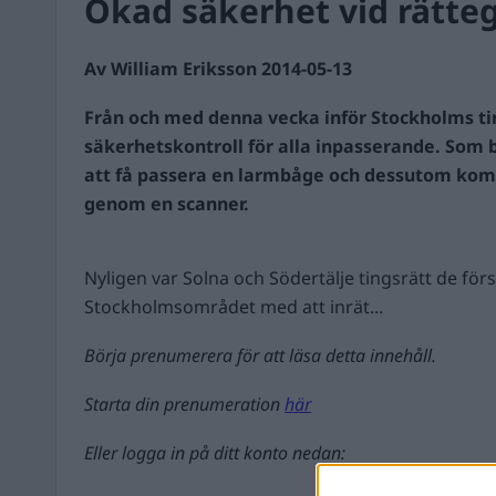
Ökad säkerhet vid rätte
Av William Eriksson 2014-05-13
Från och med denna vecka inför Stockholms ti
säkerhetskontroll för alla inpasserande. So
att få passera en larmbåge och dessutom kom
genom en scanner.
Nyligen var Solna och Södertälje tingsrätt de förs
Stockholmsområdet med att inrät...
Börja prenumerera för att läsa detta innehåll.
Starta din prenumeration
här
Eller logga in på ditt konto nedan: