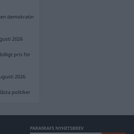
gen demokratin
gusti 2026
illigt pris för
ugusti 2026
åsta politiker
PARA§RAFS NYHETSBREV