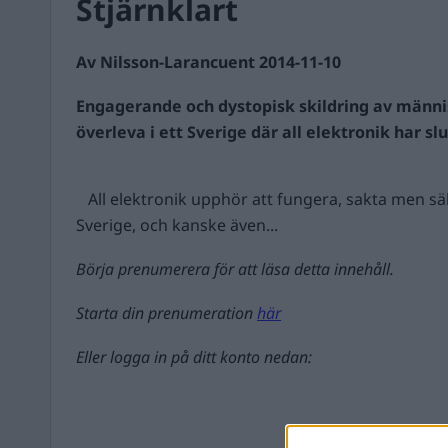
Stjärnklart
Av Nilsson-Larancuent 2014-11-10
Engagerande och dystopisk skildring av männi
överleva i ett Sverige där all elektronik har sl
All elektronik upphör att fungera, sakta men säk
Sverige, och kanske även...
Börja prenumerera för att läsa detta innehåll.
Starta din prenumeration
här
Eller logga in på ditt konto nedan: