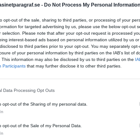
inetparagraf.se -
Do Not Process My Personal Informatio
to opt-out of the sale, sharing to third parties, or processing of your per
STÖD OSS
formation for targeted advertising by us, please use the below opt-out s
r selection. Please note that after your opt-out request is processed y
Stöd Para§rafs bevakning av
eing interest-based ads based on personal information utilized by us or
disclosed to third parties prior to your opt-out. You may separately opt-
losure of your personal information by third parties on the IAB’s list of
. This information may also be disclosed by us to third parties on the
IA
PRENUMERERA PÅ PARA§R
Participants
that may further disclose it to other third parties.
l Data Processing Opt Outs
ÄMNESORD
kerheten
o opt-out of the Sharing of my personal data.
A
Anders Cardell
Advokat
In
Magnusson
Brottslig
o opt-out of the Sale of my Personal Data.
Carlsson
Börje R P
In