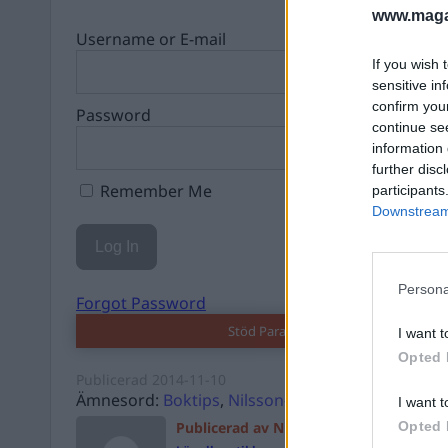
www.magas
Username or E-mail
If you wish 
sensitive in
confirm you
Password
continue se
information 
further disc
Remember Me
participants
Downstream 
Persona
Forgot Password
Stöd Para§rafs bevakning av rättssä
I want t
Opted 
Publicerad
2014-11-10
Ämnesord:
Boktips
,
Nilsson-Larancuent
I want t
Publicerad av Nilsson-Larancuent
Opted 