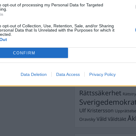
Dick Sun
Demokrati
to opt-out of processing my Personal Data for Targeted
ing.
Dömda
Donald Trump
In
.se
Fängelse
Förhör
Grov m
o opt-out of Collection, Use, Retention, Sale, and/or Sharing
Jimmie Åkesson
ersonal Data that Is Unrelated with the Purposes for which it
Kokainmå
lected.
Kriminalvården
Kri
Out
Lagar
Michael Pålss
CONFIRM
Misshandel
Moderater
Mordförsök
Nilsson-Lar
Pol
Data Deletion
Data Access
Privacy Policy
Petter Inedahl
Silventoinen
Poliser
Ricar
Rasism
Rättssäkerhet
Rättstr
Sverigedemokra
Ulf Kristersson
Upprättels
Åk
Våld
Våldtäkt
Oravsky