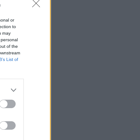
n
sonal or
ection to
ou may
 högerextremismen
 personal
out of the
 downstream
B’s List of
AFS NYHETSBREV
ndreas
Börje
het
 Carlsson