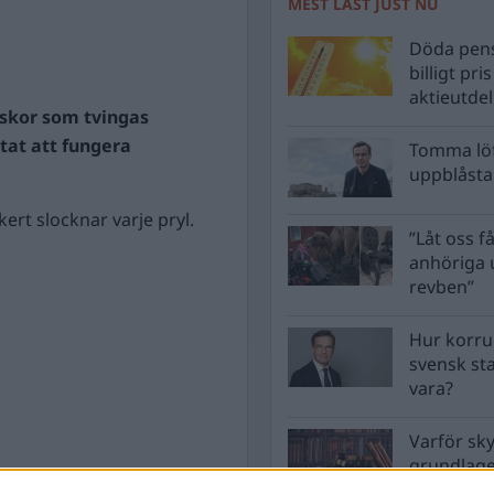
MEST LÄST JUST NU
Döda pens
billigt pri
aktieutde
skor som tvingas
utat att fungera
Tomma löf
uppblåsta 
ert slocknar varje pryl.
”Låt oss få
anhöriga u
revben”
Hur korru
svensk st
vara?
Varför sk
grundlag
men inte 