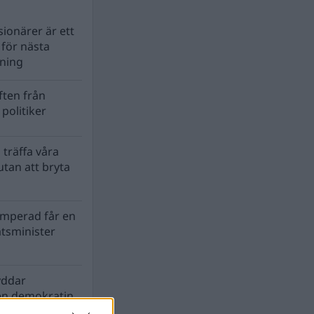
ionärer är ett
s för nästa
lning
ten från
politiker
 träffa våra
tan att bryta
mperad får en
atsminister
yddar
en demokratin
biosfären?