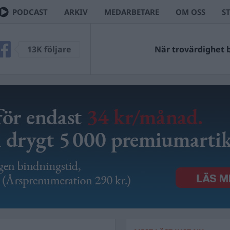
PODCAST
ARKIV
MEDARBETARE
OM OSS
S
13K följare
När trovärdighet bl