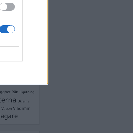
devall
Ebba Busch
isshandel
Israel
let
stdemokraterna
on
Mord
na
ancuent
Nina
isen
d A R Nilsson
ygghet
Rån
Skjutning
terna
Ukraina
Vladimir
e
Vapen
lagare