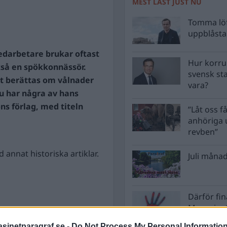
MEST LÄST JUST NU
Tomma löf
uppblåsta 
edarbetare brukar oftast
Hur korru
ckså en spökkonnässör.
svensk st
et berättas om vålnader
vara?
Nu har några av hans
ns förlag, med titeln
”Låt oss få
anhöriga u
revben”
annat historiska artiklar.
Juli månad
Därför fi
Magasinet
Nordkore
inetparagraf.se -
Do Not Process My Personal Informatio