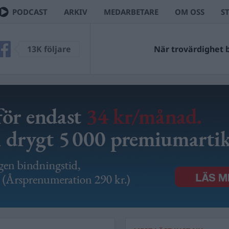
PODCAST
ARKIV
MEDARBETARE
OM OSS
S
13K följare
När trovärdighet bl