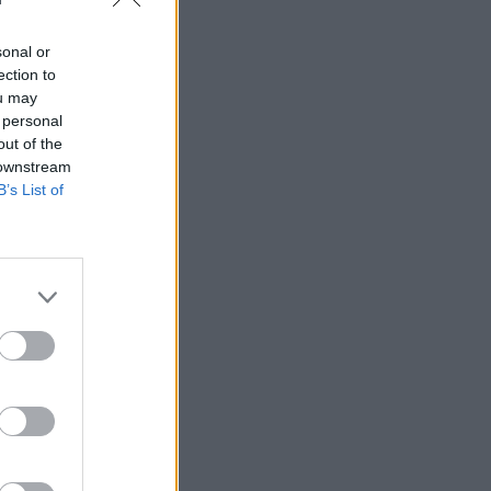
sonal or
ection to
ou may
 högerextremismen
 personal
out of the
 downstream
B’s List of
AFS NYHETSBREV
ndreas
Börje
het
 Carlsson
devall