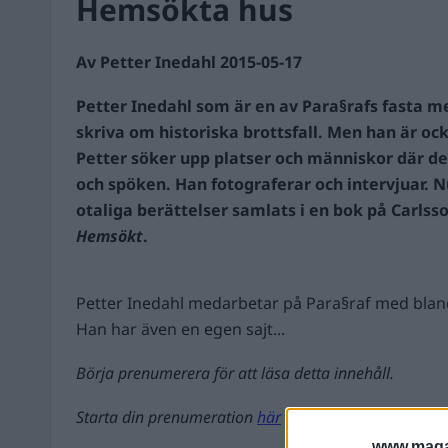
Hemsökta hus
Av Petter Inedahl 2015-05-17
Petter Inedahl som är en av Para§rafs fasta m
skriva om historiska brottsfall. Men han är o
Petter söker upp platser och människor där d
och spöken. Han fotograferar och intervjuar. 
otaliga berättelser samlats i en bok på Carlsso
Hemsökt
.
Petter Inedahl medarbetar på Para§raf med bland 
Han har även en egen sajt...
Börja prenumerera för att läsa detta innehåll.
Starta din prenumeration
här
www.magas