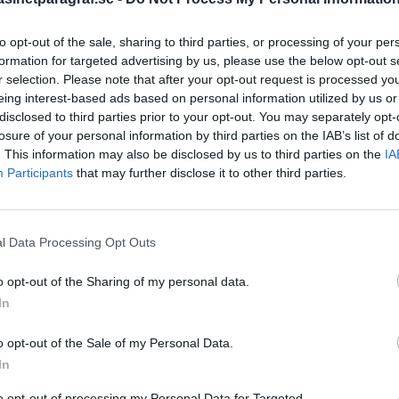
to opt-out of the sale, sharing to third parties, or processing of your per
formation for targeted advertising by us, please use the below opt-out s
STÖD OSS
r selection. Please note that after your opt-out request is processed y
Stöd Para§rafs bevakning av
eing interest-based ads based on personal information utilized by us or
disclosed to third parties prior to your opt-out. You may separately opt-
losure of your personal information by third parties on the IAB’s list of
. This information may also be disclosed by us to third parties on the
IA
PRENUMERERA PÅ PARA§R
Participants
that may further disclose it to other third parties.
l Data Processing Opt Outs
ÄMNESORD
o opt-out of the Sharing of my personal data.
A
Anders Cardell
In
Advokat
Magnusson
Brottslig
o opt-out of the Sale of my Personal Data.
Carlsson
Börje R P
In
Dick Sun
högertrollen
Demokrati
to opt-out of processing my Personal Data for Targeted