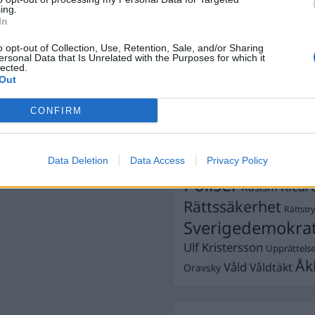
ing.
Dömda
In
Donald Trump
Fängelse
Förhör
Grov m
o opt-out of Collection, Use, Retention, Sale, and/or Sharing
ersonal Data that Is Unrelated with the Purposes for which it
Jimmie Åkesson
Kokainmå
lected.
Kriminalvården
Out
Kri
Lagar
Michael Pålss
CONFIRM
Misshandel
Moderater
Mordförsök
Nilsson-Lar
Pol
Data Deletion
Data Access
Privacy Policy
Petter Inedahl
Silventoinen
Poliser
Ricar
Rasism
Rättssäkerhet
Rättstr
Sverigedemokra
Ulf Kristersson
Upprättels
Åk
Våld
Våldtäkt
Oravsky