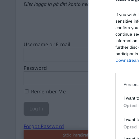
Eller logga in på ditt konto nedan:
If you wish 
sensitive in
confirm you
continue se
information 
Username or E-mail
further disc
participants
Downstream 
Password
Persona
Remember Me
I want t
Opted 
I want t
Forgot Password
Opted 
Stöd Para§raf – magasinet som hatas av 
I want 