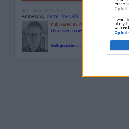
Advertis
Opted 
Publicerad
2015-05-17
Ämnesord:
Petter Inedahl
I want t
Publicerad av Petter Inedahl
of my P
was col
Läs alla artiklar av Petter Inedahl
Opted 
Mail:
petter.inedahl@magasinetparagraf.se