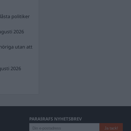
åsta politiker
ugusti 2026
nhöriga utan att
gusti 2026
PARA§RAFS NYHETSBREV