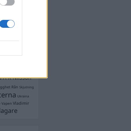
Ebba Busch
isshandel
Israel
let
stdemokraterna
on
Mord
na
ancuent
Nina
isen
d A R Nilsson
ygghet
Rån
Skjutning
terna
Ukraina
Vladimir
e
Vapen
lagare