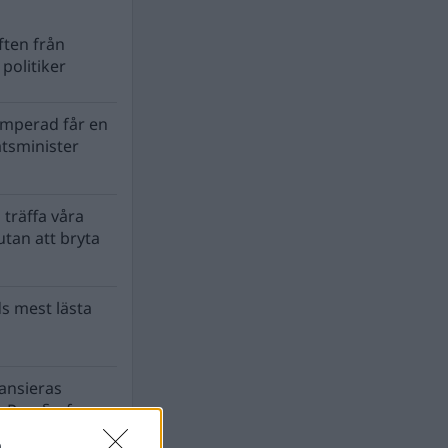
ten från
politiker
mperad får en
atsminister
 träffa våra
tan att bryta
s mest lästa
nansieras
 Para§raf av
a
n