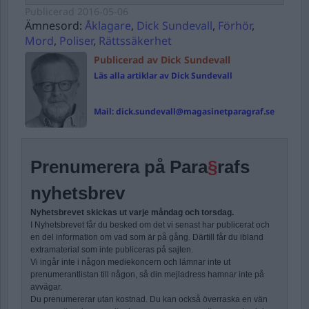
Publicerad
2016-05-06
Ämnesord:
Åklagare
,
Dick Sundevall
,
Förhör
,
Mord
,
Poliser
,
Rättssäkerhet
Publicerad av Dick Sundevall
Läs alla artiklar av Dick Sundevall
Mail:
dick.sundevall@magasinetparagraf.se
Prenumerera på Para
§
rafs
nyhetsbrev
Nyhetsbrevet skickas ut varje måndag och torsdag.
I Nyhetsbrevet får du besked om det vi senast har publicerat och
en del information om vad som är på gång. Därtill får du ibland
extramaterial som inte publiceras på sajten.
Vi ingår inte i någon mediekoncern och lämnar inte ut
prenumerantlistan till någon, så din mejladress hamnar inte på
avvägar.
Du prenumererar utan kostnad. Du kan också överraska en vän