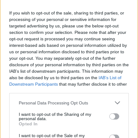
tusen p...
If you wish to opt-out of the sale, sharing to third parties, or
Börja prenumerera för att läsa detta innehåll.
processing of your personal or sensitive information for
targeted advertising by us, please use the below opt-out
Starta din prenumeration
här
section to confirm your selection. Please note that after your
opt-out request is processed you may continue seeing
Eller logga in på ditt konto nedan:
interest-based ads based on personal information utilized by
us or personal information disclosed to third parties prior to
your opt-out. You may separately opt-out of the further
disclosure of your personal information by third parties on the
IAB’s list of downstream participants. This information may
also be disclosed by us to third parties on the
IAB’s List of
Username or E-mail
Downstream Participants
that may further disclose it to other
third parties.
Personal Data Processing Opt Outs
Password
I want to opt-out of the Sharing of my
personal data.
Opted In
Remember Me
I want to opt-out of the Sale of my