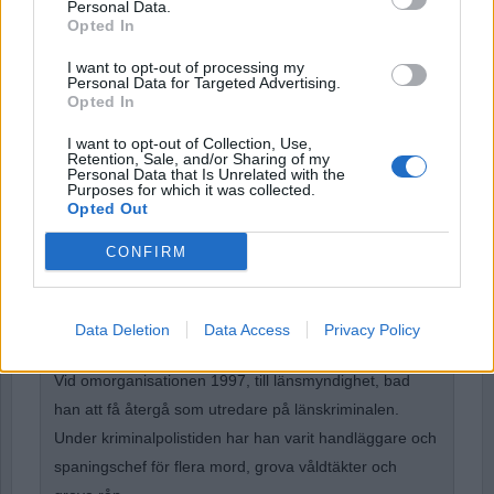
Personal Data.
Opted In
I want to opt-out of processing my
Personal Data for Targeted Advertising.
Forgot Password
Opted In
Stöd Para§raf – magasinet som hatas av högertrollen
I want to opt-out of Collection, Use,
Retention, Sale, and/or Sharing of my
Personal Data that Is Unrelated with the
Purposes for which it was collected.
Opted Out
Börje R P Carlsson
har under nästan hela sin tid inom
kriminalpolisen arbetat med företrädesvis de grövsta
CONFIRM
brotten. Under ett par år var han rotelchef för en rotel
med ett 40-tal medarbetare. Från 1993-1997 rotelchef
Data Deletion
Data Access
Privacy Policy
på spaningsroteln.
Vid omorganisationen 1997, till länsmyndighet, bad
han att få återgå som utredare på länskriminalen.
Under kriminalpolistiden har han varit handläggare och
spaningschef för flera mord, grova våldtäkter och