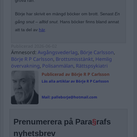
grova rån.
Börje har skrivit en mängd böcker om brott. Senast
En
gång snut – alltid snut.
Hans böcker finns bland annat
att ta del av
här
.
Publicerad
2026-06-02
Ämnesord:
Avgångsvederlag
,
Börje Carlsson
,
Börje R P Carlsson
,
Brottsmisstänkt
,
Hemlig
övervakning
,
Polisanmälan
,
Rättspsykiatri
Publicerad av Börje R P Carlsson
Läs alla artiklar av Börje R P Carlsson
Mail:
palleborje@hotmail.com
Prenumerera på Para
§
rafs
nyhetsbrev